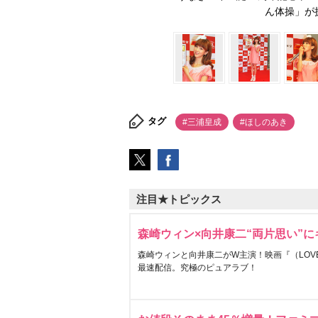
ん体操」が披露
タグ
#三浦皇成
#ほしのあき
注目★トピックス
森崎ウィン×向井康二“両片思い”
森崎ウィンと向井康二がW主演！映画『（LOVE S
最速配信。究極のピュアラブ！