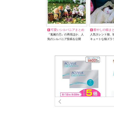
可愛いシルバニアまとめ
癒やしの猫ま
『鬼滅の刃』の再現ほか、人
人気タレント猫、
気のシルバニア投稿を公開
キュートな猫ズラ