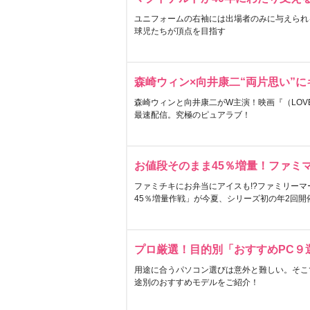
ユニフォームの右袖には出場者のみに与えられ
球児たちが頂点を目指す
森崎ウィン×向井康二“両片思い”
森崎ウィンと向井康二がW主演！映画『（LOVE S
最速配信。究極のピュアラブ！
お値段そのまま45％増量！ファミ
ファミチキにお弁当にアイスも!?ファミリーマ
45％増量作戦」が今夏、シリーズ初の年2回開
プロ厳選！目的別「おすすめPC９
用途に合うパソコン選びは意外と難しい。そこ
途別のおすすめモデルをご紹介！