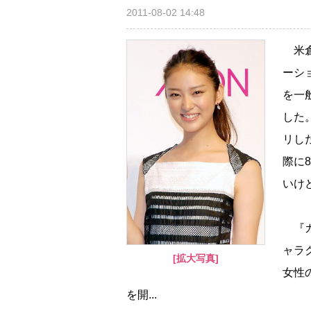
2011-08-02 14:48
米倉
ーシ
を一
した
リし
際に
いけ
『ガ
ャラ
[拡大写真]
女性
を開...