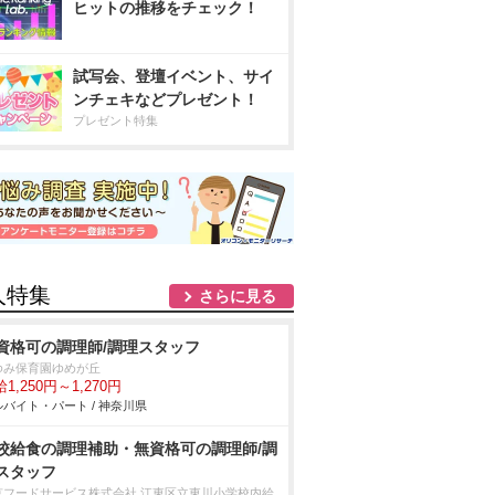
ヒットの推移をチェック！
試写会、登壇イベント、サイ
ンチェキなどプレゼント！
プレゼント特集
人特集
さらに見る
資格可の調理師/調理スタッフ
ゆみ保育園ゆめが丘
1,250円～1,270円
バイト・パート / 神奈川県
校給食の調理補助・無資格可の調理師/調
スタッフ
京フードサービス株式会社 江東区立東川小学校内給