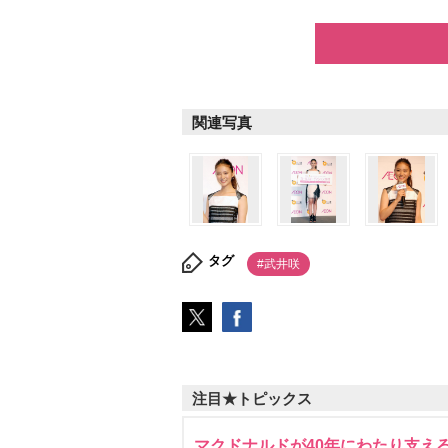
関連写真
タグ
#武井咲
注目★トピックス
マクドナルドが40年にわたり支え