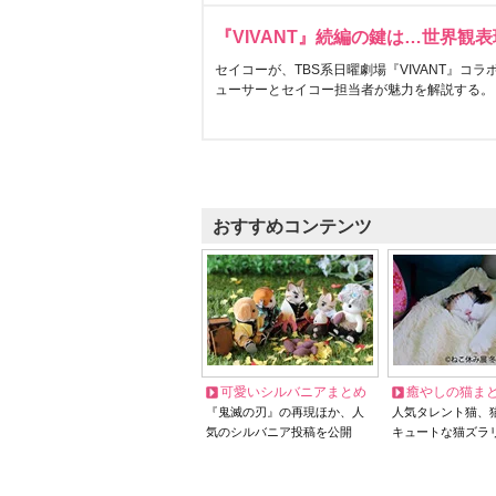
『VIVANT』続編の鍵は…世界観
セイコーが、TBS系日曜劇場『VIVANT』コ
ューサーとセイコー担当者が魅力を解説する。
おすすめコンテンツ
可愛いシルバニアまとめ
癒やしの猫ま
『鬼滅の刃』の再現ほか、人
人気タレント猫、
気のシルバニア投稿を公開
キュートな猫ズラ