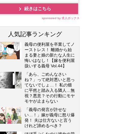
続きはこちら
sponsored by 求人ボックス
人気記事ランキング
義母の便利屋を卒業してノ
ーストレス！ 離婚から始
まる妻と娘の新たな人生に
悔いはなし！【嫁を便利屋
扱いする義母 Vol.44】
「あら、ごめんなさい
ね？」って絶対悪いと思っ
てないでしょ…！ 私の畑
に平然と踏み入る隣人…無
視？悪意？その行動にモヤ
モヤが止まらない
「義母の発言が許せな
い…！」嫁が義母に怒り爆
発！ 夫は仕方ないと言う
けれど諦めるべき？