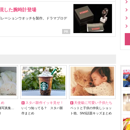
表現した腕時計登場
ラボレーションウオッチを製作。ドラマプロデ
とめ
スタバ新作イッキ見せ！
天使級に可愛い子供たち
猫写真集…
いくつ知ってる？ スタバ新
ペットと子供の仲良しショッ
リ
作まとめ
ト他、SNS話題キッズまとめ