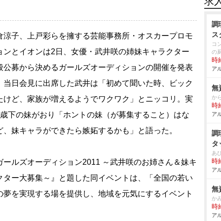
求
調
ス
涼子、上戸彩らを擁する芸能事務所・オスカープロモ
コ
ョンとイオンは2日、女優・武井咲の姉妹キャラクター
の
時給
般公募から決めるガールズオーディションの開催を発表
アル
。当日会見に出席した武井は「初めて聞いた時、ビック
無
か
たけど、家族が増えるようでワクワク」とニッコリ。実
時給
8歳下の妹がおり「ホントの妹（が募集すること）はな
アル
ど、妹キャラができたら嫉妬するかも」と語った。
調
タ
あ
ールズオーディション2011 ～武井咲のお姉さん＆妹キ
時給
アル
クター大募集～』と題した同イベントは、「全国の若い
無
の夢を実現する場を提供し、地域を元気にするイベント
か
時給
アル