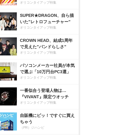
オリコンタイアップ特集
SUPER★DRAGON、自ら描
いた”レトロフューチャー”
オリコンタイアップ特集
CROWN HEAD、結成1周年
で見えた”バンドらしさ”
オリコンタイアップ特集
パソコンメーカー社員が本気
で選ぶ「10万円台PC3選」
オリコンタイアップ特集
一番似合う登場人物は…
『VIVANT』限定ウオッチ
オリコンタイアップ特集
自販機にピッ！ですぐに買え
ちゃう
（PR）ジハンピ