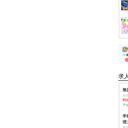
求
無
あ
時給
アル
学
理
東