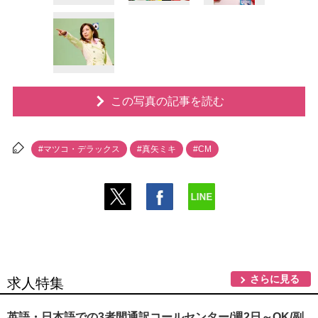
この写真の記事を読む
#マツコ・デラックス
#真矢ミキ
#CM
さらに見る
求人特集
英語・日本語での3者間通訳コールセンター/週2日～OK/副