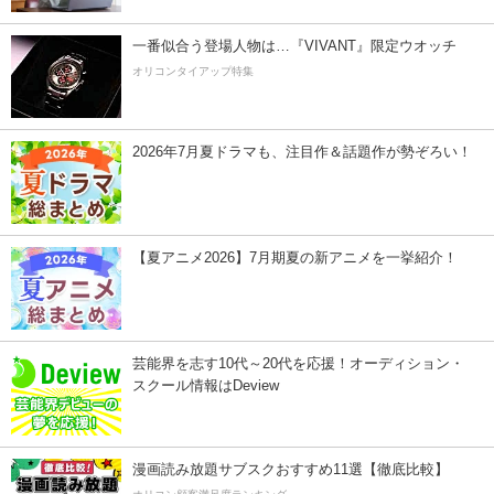
一番似合う登場人物は…『VIVANT』限定ウオッチ
オリコンタイアップ特集
2026年7月夏ドラマも、注目作＆話題作が勢ぞろい！
【夏アニメ2026】7月期夏の新アニメを一挙紹介！
芸能界を志す10代～20代を応援！オーディション・
スクール情報はDeview
漫画読み放題サブスクおすすめ11選【徹底比較】