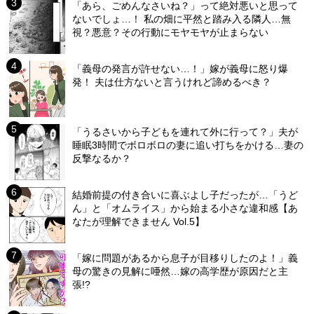
「あら、ごめんなさいね？」って絶対悪いと思って
ないでしょ…！ 私の畑に平然と踏み入る隣人…無
視？悪意？その行動にモヤモヤが止まらない
「義母の発言が許せない…！」嫁が義母に怒り爆
発！ 夫は仕方ないと言うけれど諦めるべき？
「うるさいから子どもを連れて外に行って？」夫が
睡眠3時間でボロボロの妻に追い打ちをかける…妻の
反撃なるか？
結婚前提の付き合いに喜ぶよし子だったが…「うど
ん」と「オムライス」から始まる小さな違和感【あ
なたが理解できません Vol.5】
「嫁に問題があるから息子が目移りしたのよ！」義
母の驚きの見解に唖然…嫁の高学歴が原因だと主
張!?