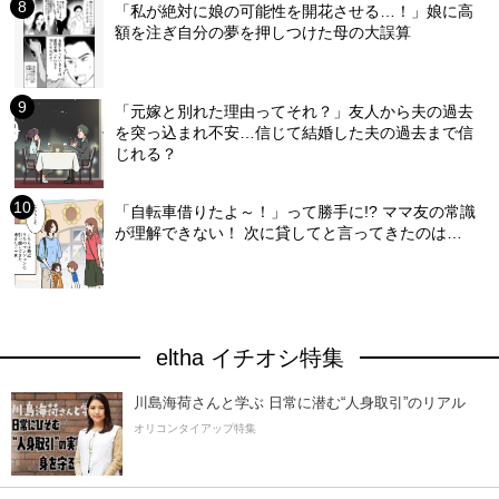
「私が絶対に娘の可能性を開花させる…！」娘に高
額を注ぎ自分の夢を押しつけた母の大誤算
「元嫁と別れた理由ってそれ？」友人から夫の過去
を突っ込まれ不安…信じて結婚した夫の過去まで信
じれる？
「自転車借りたよ～！」って勝手に!? ママ友の常識
が理解できない！ 次に貸してと言ってきたのは…
eltha イチオシ特集
川島海荷さんと学ぶ 日常に潜む“人身取引”のリアル
オリコンタイアップ特集