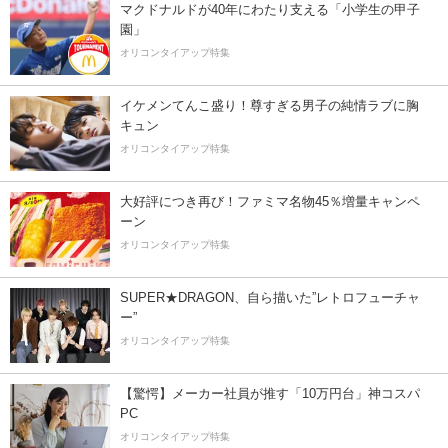
マクドナルドが40年にわたり支える「小学生の甲子
園」
オリコンタイアップ特集
イケメンてんこ盛り！尊すぎる男子の純情ラブに胸
キュン
オリコンタイアップ特集
大好評につき再び！ファミマ名物45％増量キャンペ
ーン
オリコンタイアップ特集
SUPER★DRAGON、自ら描いた”レトロフューチャ
ー”
オリコンタイアップ特集
【驚愕】メーカー社員が推す「10万円台」神コスパ
PC
オリコンタイアップ特集