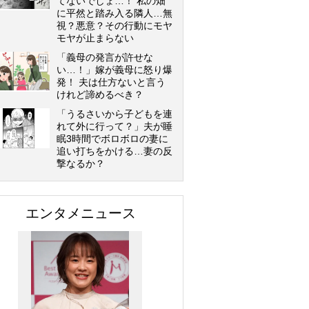
てないでしょ…！ 私の畑
に平然と踏み入る隣人…無
視？悪意？その行動にモヤ
モヤが止まらない
「義母の発言が許せな
い…！」嫁が義母に怒り爆
発！ 夫は仕方ないと言う
けれど諦めるべき？
「うるさいから子どもを連
れて外に行って？」夫が睡
眠3時間でボロボロの妻に
追い打ちをかける…妻の反
撃なるか？
エンタメニュース