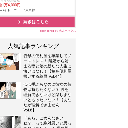
イケイ株式会社
1万4,000円
バイト・パート / 東京都
続きはこちら
sponsored by 求人ボックス
人気記事ランキング
義母の便利屋を卒業してノ
ーストレス！ 離婚から始
まる妻と娘の新たな人生に
悔いはなし！【嫁を便利屋
扱いする義母 Vol.44】
ほぼ手ぶらなのに彼女の荷
物は持ちたくない？ 彼を
理解できないけど楽しまな
いともったいない！【あな
たが理解できません
Vol.8】
「あら、ごめんなさい
ね？」って絶対悪いと思っ