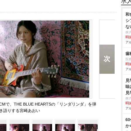
求
和
シ
な
株
時給
アル
歯
医
時給
アル
見
味
見
株
時給
y』の新CMで、THE BLUE HEARTSの「リンダリンダ」を弾
アル
き語りする宮崎あおい
6
か