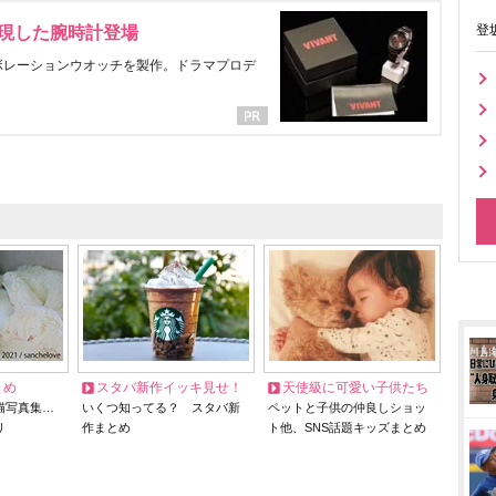
登
表現した腕時計登場
ラボレーションウオッチを製作。ドラマプロデ
とめ
スタバ新作イッキ見せ！
天使級に可愛い子供たち
猫写真集…
いくつ知ってる？ スタバ新
ペットと子供の仲良しショッ
リ
作まとめ
ト他、SNS話題キッズまとめ