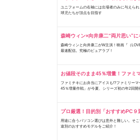
ユニフォームの右袖には出場者のみに与えられ
球児たちが頂点を目指す
森崎ウィン×向井康二“両片思い”
森崎ウィンと向井康二がW主演！映画『（LOVE S
最速配信。究極のピュアラブ！
お値段そのまま45％増量！ファミ
ファミチキにお弁当にアイスも!?ファミリーマ
45％増量作戦」が今夏、シリーズ初の年2回開
プロ厳選！目的別「おすすめPC９
用途に合うパソコン選びは意外と難しい。そこ
途別のおすすめモデルをご紹介！