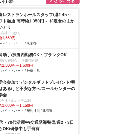
人特集
さらに見る
食レストランホールスタッフ/週2 4h～
フト融通 高時給1,350円～ 和定食のまか
いアリ
式会社にっぱん
1,350円～
バイト・パート / 東京都
科助手/扶養内勤務OK・ブランクOK
療法人好領会 小俣歯科医院
1,300円～1,600円
バイト・パート / 神奈川県
学会参加でデジタルギフトプレゼント/興
はあるけど不安な方へ/コールセンターの
学会
式会社ベルシステム24
1,080円～1,150円
バイト・パート / 契約社員 / 北海道
0代・70代活躍中/交通誘導警備/週2・3日
らOK/研修中も手当有