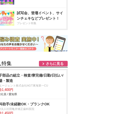
試写会、登壇イベント、サイ
ンチェキなどプレゼント！
プレゼント特集
人特集
さらに見る
子部品の組立・検査/寮完備/日勤/日払い/
場・製造
Tエージェント株式会社AGT東海第一CU
1,400円
社員 / 愛知県
科助手/未経験OK・ブランクOK
療法人社団亀井矯正歯科医院
1,450円