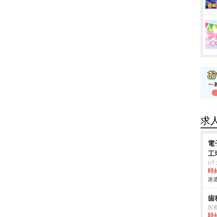
求
電
工
U
時給
派遣
歯
医
時給