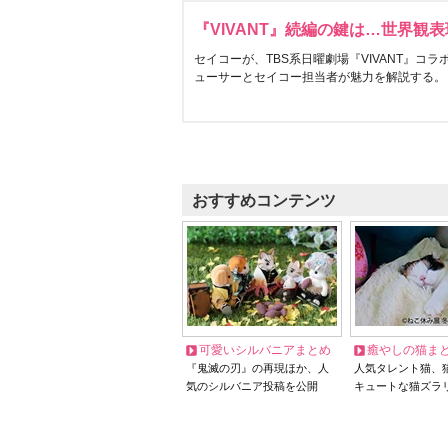
『VIVANT』続編の鍵は…世界観
セイコーが、TBS系日曜劇場『VIVANT』コ
ューサーとセイコー担当者が魅力を解説する。
おすすめコンテンツ
可愛いシルバニアまとめ
癒やしの猫ま
『鬼滅の刃』の再現ほか、人
人気タレント猫、
気のシルバニア投稿を公開
キュートな猫ズラ