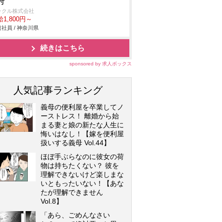
付
ックル株式会社
1,800円～
社員 / 神奈川県
続きはこちら
sponsored by 求人ボックス
人気記事ランキング
義母の便利屋を卒業してノ
ーストレス！ 離婚から始
まる妻と娘の新たな人生に
悔いはなし！【嫁を便利屋
扱いする義母 Vol.44】
ほぼ手ぶらなのに彼女の荷
物は持ちたくない？ 彼を
理解できないけど楽しまな
いともったいない！【あな
たが理解できません
Vol.8】
「あら、ごめんなさい