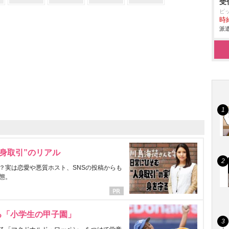
受
ピ
時給
派遣
身取引”のリアル
？実は恋愛や悪質ホスト、SNSの投稿からも
態。
る「小学生の甲子園」