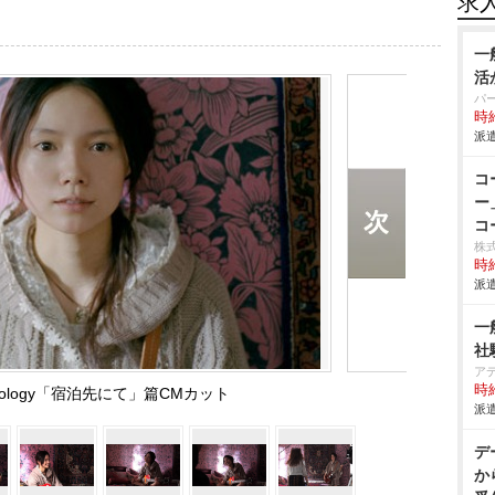
求
一
活
パ
時給
派遣
コ
ー
コ
株式
時給
派遣
一
社
ア
時給
c＆ecology「宿泊先にて」篇CMカット
派遣
デ
か