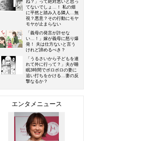
ね？」って絶対悪いと思っ
てないでしょ…！ 私の畑
に平然と踏み入る隣人…無
視？悪意？その行動にモヤ
モヤが止まらない
「義母の発言が許せな
い…！」嫁が義母に怒り爆
発！ 夫は仕方ないと言う
けれど諦めるべき？
「うるさいから子どもを連
れて外に行って？」夫が睡
眠3時間でボロボロの妻に
追い打ちをかける…妻の反
撃なるか？
エンタメニュース