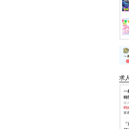
求
一
時
株
時給
派遣
「