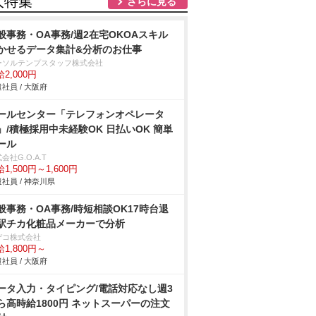
人特集
さらに見る
般事務・OA事務/週2在宅OKOAスキル
かせるデータ集計&分析のお仕事
ーソルテンプスタッフ株式会社
2,000円
社員 / 大阪府
ールセンター「テレフォンオペレータ
」/積極採用中未経験OK 日払いOK 簡単
ール
会社G.O.A.T
1,500円～1,600円
社員 / 神奈川県
般事務・OA事務/時短相談OK17時台退
駅チカ化粧品メーカーで分析
デコ株式会社
1,800円～
社員 / 大阪府
ータ入力・タイピング/電話対応なし週3
ら高時給1800円 ネットスーパーの注文