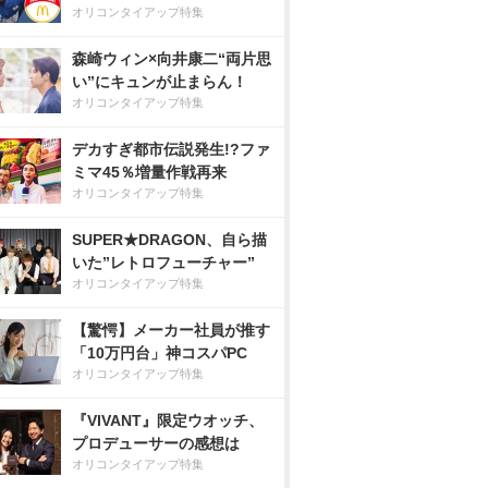
オリコンタイアップ特集
森崎ウィン×向井康二“両片思
い”にキュンが止まらん！
オリコンタイアップ特集
デカすぎ都市伝説発生!?ファ
ミマ45％増量作戦再来
オリコンタイアップ特集
SUPER★DRAGON、自ら描
いた”レトロフューチャー”
オリコンタイアップ特集
【驚愕】メーカー社員が推す
「10万円台」神コスパPC
オリコンタイアップ特集
『VIVANT』限定ウオッチ、
プロデューサーの感想は
オリコンタイアップ特集