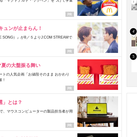
る「マクドナルド・ワッペン」をつけて学童
にキュンが止まらん！
ONG）』が8／５よりJ:COM STREAMで
マ夏の大盤振る舞い
ートの人気企画「お値段そのまま おかわり
催！
選」とは？
で、マウスコンピューターの製品担当者が用