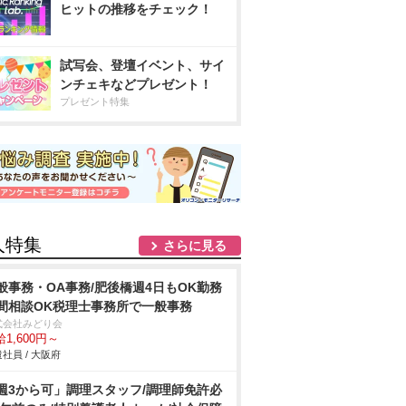
ヒットの推移をチェック！
試写会、登壇イベント、サイ
ンチェキなどプレゼント！
プレゼント特集
人特集
さらに見る
般事務・OA事務/肥後橋週4日もOK勤務
間相談OK税理士事務所で一般事務
式会社みどり会
1,600円～
社員 / 大阪府
週3から可」調理スタッフ/調理師免許必