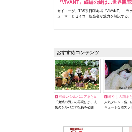
『VIVANT』続編の鍵は…世界観
セイコーが、TBS系日曜劇場『VIVANT』コ
ューサーとセイコー担当者が魅力を解説する。
おすすめコンテンツ
可愛いシルバニアまとめ
癒やしの猫ま
『鬼滅の刃』の再現ほか、人
人気タレント猫、
気のシルバニア投稿を公開
キュートな猫ズラ