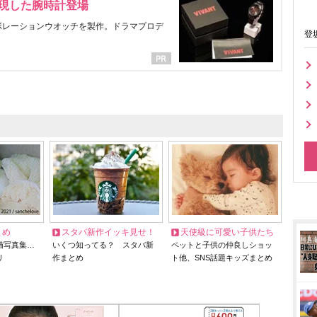
表現した腕時計登場
ラボレーションウオッチを製作。ドラマプロデ
登
とめ
スタバ新作イッキ見せ！
天使級に可愛い子供たち
猫写真集…
いくつ知ってる？ スタバ新
ペットと子供の仲良しショッ
リ
作まとめ
ト他、SNS話題キッズまとめ