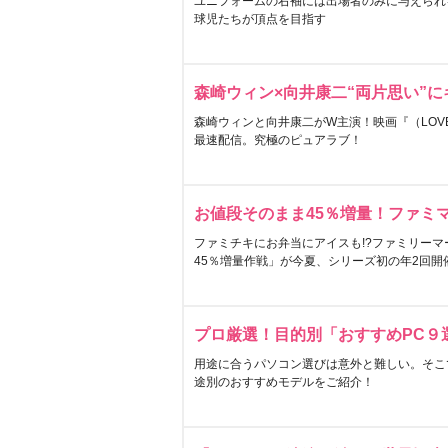
ユニフォームの右袖には出場者のみに与えられ
球児たちが頂点を目指す
森崎ウィン×向井康二“両片思い”
森崎ウィンと向井康二がW主演！映画『（LOVE S
最速配信。究極のピュアラブ！
お値段そのまま45％増量！ファミ
ファミチキにお弁当にアイスも!?ファミリーマ
45％増量作戦」が今夏、シリーズ初の年2回開
プロ厳選！目的別「おすすめPC９
用途に合うパソコン選びは意外と難しい。そこ
途別のおすすめモデルをご紹介！