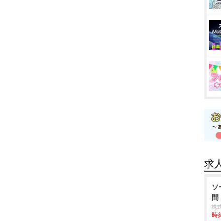
求
ソ
間
株
時給