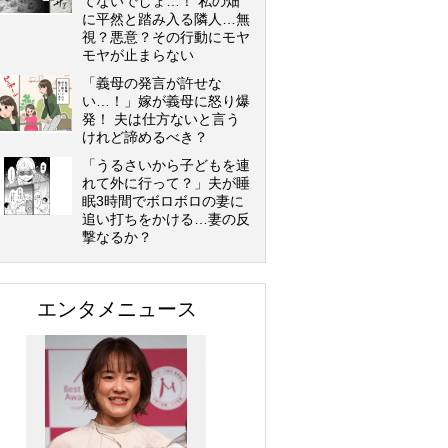
てないでしょ…！ 私の畑
に平然と踏み入る隣人…無
視？悪意？その行動にモヤ
モヤが止まらない
「義母の発言が許せな
い…！」嫁が義母に怒り爆
発！ 夫は仕方ないと言う
けれど諦めるべき？
「うるさいから子どもを連
れて外に行って？」夫が睡
眠3時間でボロボロの妻に
追い打ちをかける…妻の反
撃なるか？
エンタメニュース