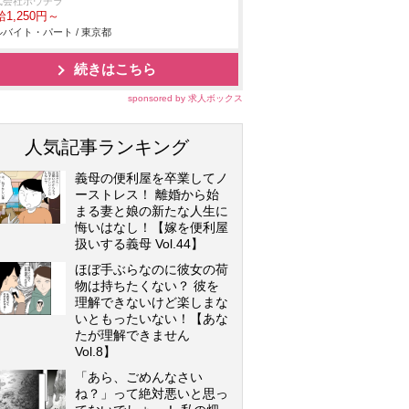
式会社ボウチラ
1,250円～
バイト・パート / 東京都
続きはこちら
sponsored by 求人ボックス
人気記事ランキング
義母の便利屋を卒業してノ
ーストレス！ 離婚から始
まる妻と娘の新たな人生に
悔いはなし！【嫁を便利屋
扱いする義母 Vol.44】
ほぼ手ぶらなのに彼女の荷
物は持ちたくない？ 彼を
理解できないけど楽しまな
いともったいない！【あな
たが理解できません
Vol.8】
「あら、ごめんなさい
ね？」って絶対悪いと思っ