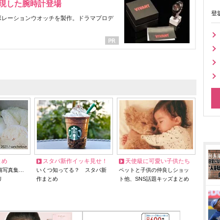
表現した腕時計登場
登
ラボレーションウオッチを製作。ドラマプロデ
とめ
スタバ新作イッキ見せ！
天使級に可愛い子供たち
猫写真集…
いくつ知ってる？ スタバ新
ペットと子供の仲良しショッ
リ
作まとめ
ト他、SNS話題キッズまとめ