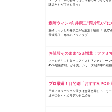
ユニフォームの右袖には出場者のみに与えられ
球児たちが頂点を目指す
森崎ウィン×向井康二“両片思い”
森崎ウィンと向井康二がW主演！映画『（LOVE S
最速配信。究極のピュアラブ！
お値段そのまま45％増量！ファミ
ファミチキにお弁当にアイスも!?ファミリーマ
45％増量作戦」が今夏、シリーズ初の年2回開
プロ厳選！目的別「おすすめPC９
用途に合うパソコン選びは意外と難しい。そこ
途別のおすすめモデルをご紹介！