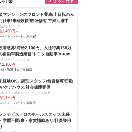
人特集
さらに見る
級マンションのフロント業務/土日祝のみ
お仕事!未経験歓迎!研修有 主婦活躍中
式会社ベアーズ
1,400円～
バイト・パート / 東京都
験者急募!時給2,100円、入社特典168万
の自動車製造業務/トヨタ自動車/tutumi
式会社テクノスマイル
2,100円
員 / 派遣社員 / 愛知県
未経験OK」調理スタッフ/無資格可/日勤
み/ケアハウス/社会保障完備
会福祉法人明寿会/グリーンデル柏原
1,180円
バイト・パート / 大阪府
レンチビストロのホールスタッフ/未経
・学歴不問/寮・家賃補助あり/社員登用
り