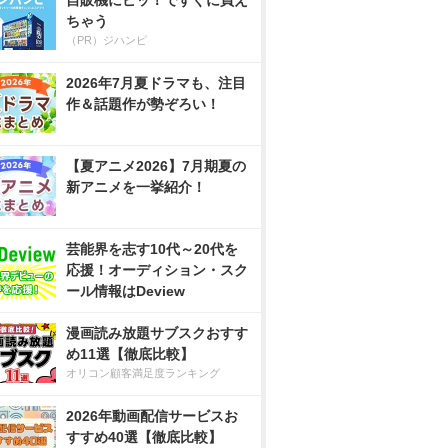
自販機にピッ！ですぐに買え
ちゃう
（PR）ジハンピ
2026年7月夏ドラマも、注目
作＆話題作が勢ぞろい！
【夏アニメ2026】7月期夏の
新アニメを一挙紹介！
芸能界を志す10代～20代を
応援！オーディション・スク
ール情報はDeview
漫画読み放題サブスクおすす
め11選【徹底比較】
オリコン顧客満足度ランキング
2026年動画配信サービスお
すすめ40選【徹底比較】