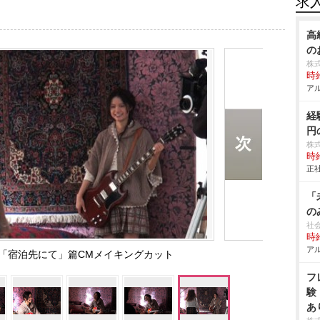
求
⾼
の
株
時給
アル
経
円
株
時給
正社
「
の
社
時給
アル
cology「宿泊先にて」篇CMメイキングカット
フ
験
あ