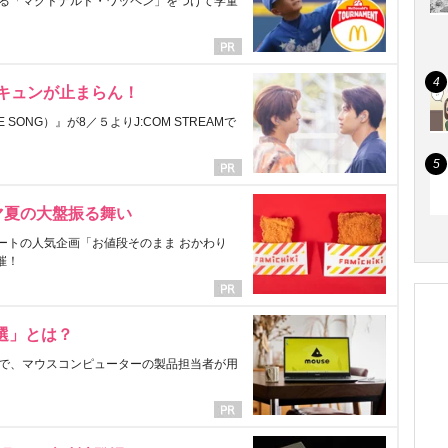
る「マクドナルド・ワッペン」をつけて学童
にキュンが止まらん！
ONG）』が8／５よりJ:COM STREAMで
マ夏の大盤振る舞い
ートの人気企画「お値段そのまま おかわり
催！
選」とは？
で、マウスコンピューターの製品担当者が用