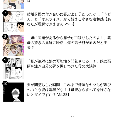
は
結婚前提の付き合いに喜ぶよし子だったが…「うど
ん」と「オムライス」から始まる小さな違和感【あ
なたが理解できません Vol.5】
「嫁に問題があるから息子が目移りしたのよ！」義
母の驚きの見解に唖然…嫁の高学歴が原因だと主
張!?
「私が絶対に娘の可能性を開花させる…！」娘に高
額を注ぎ自分の夢を押しつけた母の大誤算
夫が闇堕ちした瞬間…これまで嫌味なヤツらが媚び
へつらう姿は滑稽だな！【母親ならすべてを許さな
いとダメですか？ Vol.28】