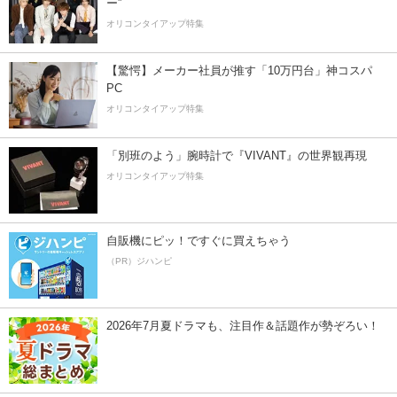
ー”
オリコンタイアップ特集
【驚愕】メーカー社員が推す「10万円台」神コスパ
PC
オリコンタイアップ特集
「別班のよう」腕時計で『VIVANT』の世界観再現
オリコンタイアップ特集
自販機にピッ！ですぐに買えちゃう
（PR）ジハンピ
2026年7月夏ドラマも、注目作＆話題作が勢ぞろい！