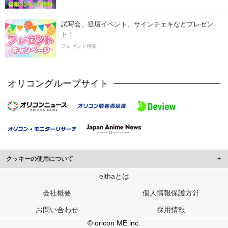
試写会、登壇イベント、サインチェキなどプレゼン
ト！
プレゼント特集
オリコングループサイト
クッキーの使用について
このサイトでは Cookie を使用して、ユーザーに合わせたコンテンツや広告の
elthaとは
表示、ソーシャル メディア機能の提供、広告の表示回数やクリック数の測定を
会社概要
個人情報保護方針
行っています。
また、ユーザーによるサイトの利用状況についても情報を収集し、ソーシャル
お問い合わせ
採用情報
メディアや広告配信、データ解析の各パートナーに提供しています。
各パートナーは、この情報とユーザーが各パートナーに提供した他の情報や、
© oricon ME inc.
ユーザーが各パートナーのサービスを使用したときに収集した他の情報を組み