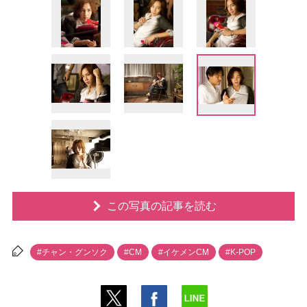
この写真の記事を読む
#チャン・グンソク
#CM
#イケメンCM
#K-POP