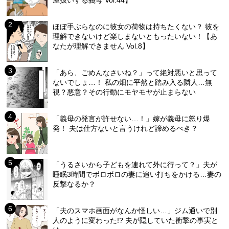
屋扱いする義母 Vol.44】
ほぼ手ぶらなのに彼女の荷物は持ちたくない？ 彼を
理解できないけど楽しまないともったいない！【あ
なたが理解できません Vol.8】
「あら、ごめんなさいね？」って絶対悪いと思って
ないでしょ…！ 私の畑に平然と踏み入る隣人…無
視？悪意？その行動にモヤモヤが止まらない
「義母の発言が許せない…！」嫁が義母に怒り爆
発！ 夫は仕方ないと言うけれど諦めるべき？
「うるさいから子どもを連れて外に行って？」夫が
睡眠3時間でボロボロの妻に追い打ちをかける…妻の
反撃なるか？
「夫のスマホ画面がなんか怪しい…」ジム通いで別
人のように変わった!? 夫が隠していた衝撃の事実と