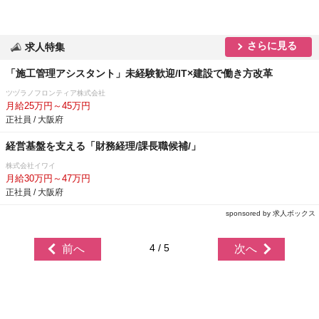
さらに見る
求人特集
「施工管理アシスタント」未経験歓迎/IT×建設で働き方改革
ツヅラノフロンティア株式会社
月給25万円～45万円
正社員 / 大阪府
経営基盤を支える「財務経理/課長職候補/」
株式会社イワイ
月給30万円～47万円
正社員 / 大阪府
sponsored by 求人ボックス
4 / 5
前へ
次へ