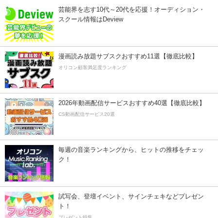
芸能界を志す10代～20代を応援！オーディション・
スクール情報はDeview
漫画読み放題サブスクおすすめ11選【徹底比較】
オリコン顧客満足度ランキング
2026年動画配信サービスおすすめ40選【徹底比較】
CS動画配信サービス20選
毎週の音楽ランキングから、ヒットの推移をチェッ
ク！
試写会、登壇イベント、サインチェキなどプレゼン
ト！
プレゼント特集