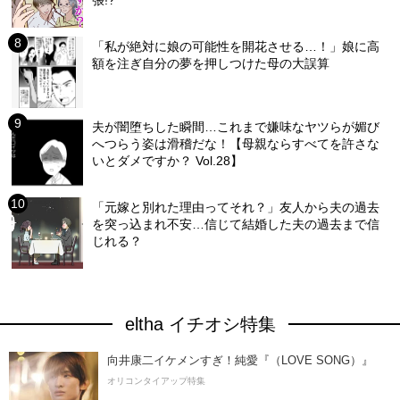
張!?
「私が絶対に娘の可能性を開花させる…！」娘に高
額を注ぎ自分の夢を押しつけた母の大誤算
夫が闇堕ちした瞬間…これまで嫌味なヤツらが媚び
へつらう姿は滑稽だな！【母親ならすべてを許さな
いとダメですか？ Vol.28】
「元嫁と別れた理由ってそれ？」友人から夫の過去
を突っ込まれ不安…信じて結婚した夫の過去まで信
じれる？
eltha イチオシ特集
向井康二イケメンすぎ！純愛『（LOVE SONG）』
オリコンタイアップ特集