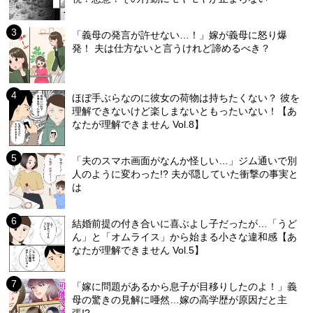
「義母の発言が許せない…！」嫁が義母に怒り爆
発！ 夫は仕方ないと言うけれど諦めるべき？
ほぼ手ぶらなのに彼女の荷物は持ちたくない？ 彼を
理解できないけど楽しまないともったいない！【あ
なたが理解できません Vol.8】
「夫のスマホ画面がなんか怪しい…」ジム通いで別
人のように変わった!? 夫が隠していた衝撃の事実と
は
結婚前提の付き合いに喜ぶよし子だったが…「うど
ん」と「オムライス」から始まる小さな違和感【あ
なたが理解できません Vol.5】
「嫁に問題があるから息子が目移りしたのよ！」義
母の驚きの見解に唖然…嫁の高学歴が原因だと主