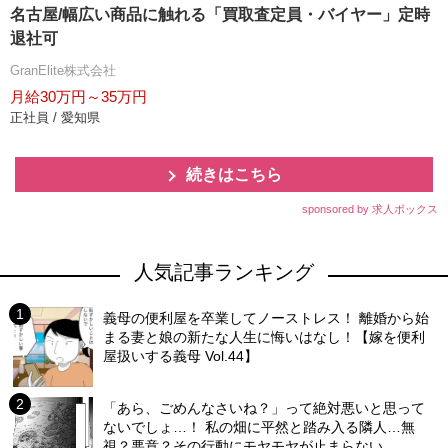
名古屋/幅広い商品に触れる「買取査定員・バイヤー」定時
退社可
GranElite株式会社
月給30万円～35万円
正社員 / 愛知県
続きはこちら
sponsored by 求人ボックス
人気記事ランキング
義母の便利屋を卒業してノーストレス！ 離婚から始
まる妻と娘の新たな人生に悔いはなし！【嫁を便利
屋扱いする義母 Vol.44】
「あら、ごめんなさいね？」って絶対悪いと思って
ないでしょ…！ 私の畑に平然と踏み入る隣人…無
視？悪意？その行動にモヤモヤが止まらない