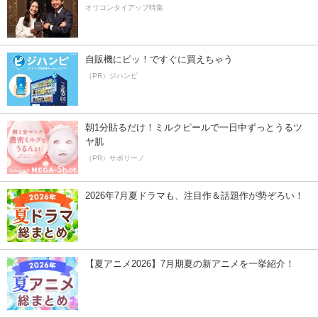
オリコンタイアップ特集
自販機にピッ！ですぐに買えちゃう
（PR）ジハンピ
朝1分貼るだけ！ミルクピールで一日中ずっとうるツ
ヤ肌
（PR）サボリーノ
2026年7月夏ドラマも、注目作＆話題作が勢ぞろい！
【夏アニメ2026】7月期夏の新アニメを一挙紹介！