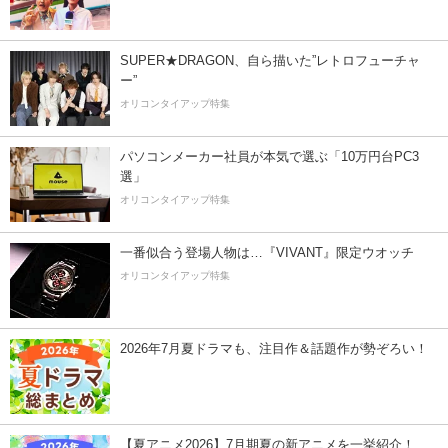
SUPER★DRAGON、自ら描いた”レトロフューチャ
ー”
オリコンタイアップ特集
パソコンメーカー社員が本気で選ぶ「10万円台PC3
選」
オリコンタイアップ特集
一番似合う登場人物は…『VIVANT』限定ウオッチ
オリコンタイアップ特集
2026年7月夏ドラマも、注目作＆話題作が勢ぞろい！
【夏アニメ2026】7月期夏の新アニメを一挙紹介！