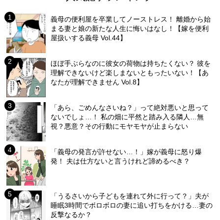
義母の便利屋を卒業してノーストレス！ 離婚から始
まる妻と娘の新たな人生に悔いはなし！【嫁を便利
屋扱いする義母 Vol.44】
ほぼ手ぶらなのに彼女の荷物は持ちたくない？ 彼を
理解できないけど楽しまないともったいない！【あ
なたが理解できません Vol.8】
「あら、ごめんなさいね？」って絶対悪いと思って
ないでしょ…！ 私の畑に平然と踏み入る隣人…無
視？悪意？その行動にモヤモヤが止まらない
「義母の発言が許せない…！」嫁が義母に怒り爆
発！ 夫は仕方ないと言うけれど諦めるべき？
「うるさいから子どもを連れて外に行って？」夫が
睡眠3時間でボロボロの妻に追い打ちをかける…妻の
反撃なるか？