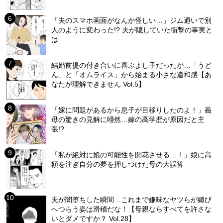
「夫のスマホ画面がなんか怪しい…」ジム通いで別
人のように変わった!? 夫が隠していた衝撃の事実と
は
結婚前提の付き合いに喜ぶよし子だったが…「うど
ん」と「オムライス」から始まる小さな違和感【あ
なたが理解できません Vol.5】
「嫁に問題があるから息子が目移りしたのよ！」義
母の驚きの見解に唖然…嫁の高学歴が原因だと主
張!?
「私が絶対に娘の可能性を開花させる…！」娘に高
額を注ぎ自分の夢を押しつけた母の大誤算
夫が闇堕ちした瞬間…これまで嫌味なヤツらが媚び
へつらう姿は滑稽だな！【母親ならすべてを許さな
いとダメですか？ Vol.28】