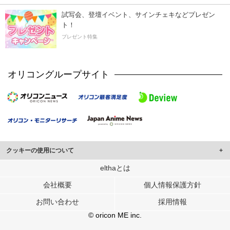
試写会、登壇イベント、サインチェキなどプレゼン
ト！
プレゼント特集
オリコングループサイト
クッキーの使用について
このサイトでは Cookie を使用して、ユーザーに合わせたコンテンツや広告の
elthaとは
表示、ソーシャル メディア機能の提供、広告の表示回数やクリック数の測定を
会社概要
個人情報保護方針
行っています。
また、ユーザーによるサイトの利用状況についても情報を収集し、ソーシャル
お問い合わせ
採用情報
メディアや広告配信、データ解析の各パートナーに提供しています。
各パートナーは、この情報とユーザーが各パートナーに提供した他の情報や、
© oricon ME inc.
ユーザーが各パートナーのサービスを使用したときに収集した他の情報を組み
合わせて使用することがあります。