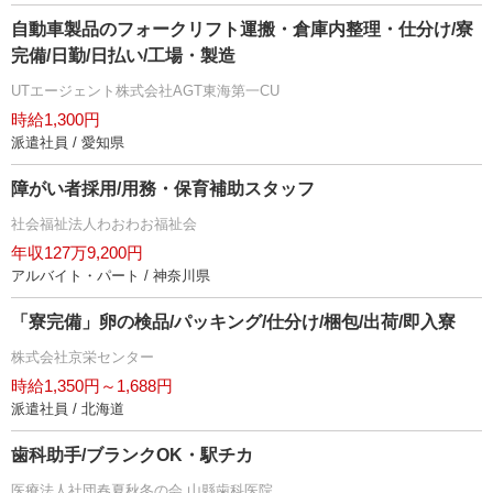
自動車製品のフォークリフト運搬・倉庫内整理・仕分け/寮
完備/日勤/日払い/工場・製造
UTエージェント株式会社AGT東海第一CU
時給1,300円
派遣社員 / 愛知県
障がい者採用/用務・保育補助スタッフ
社会福祉法人わおわお福祉会
年収127万9,200円
アルバイト・パート / 神奈川県
「寮完備」卵の検品/パッキング/仕分け/梱包/出荷/即入寮
株式会社京栄センター
時給1,350円～1,688円
派遣社員 / 北海道
歯科助手/ブランクOK・駅チカ
医療法人社団春夏秋冬の会 山縣歯科医院