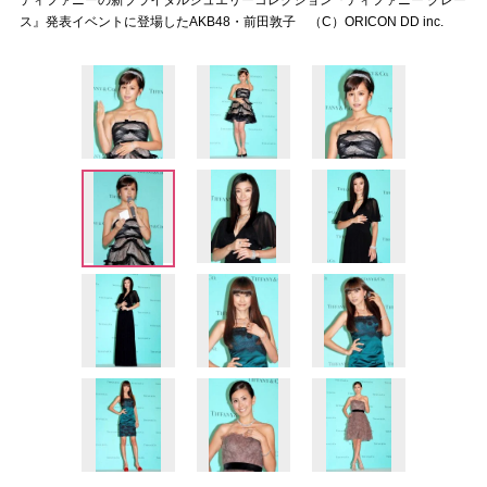
ティファニーの新ブライダルジュエリーコレクション『ティファニー グレー
ス』発表イベントに登場したAKB48・前田敦子 （C）ORICON DD inc.