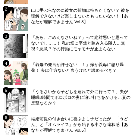
ほぼ手ぶらなのに彼女の荷物は持ちたくない？ 彼を
理解できないけど楽しまないともったいない！【あ
なたが理解できません Vol.8】
「あら、ごめんなさいね？」って絶対悪いと思って
ないでしょ…！ 私の畑に平然と踏み入る隣人…無
視？悪意？その行動にモヤモヤが止まらない
「義母の発言が許せない…！」嫁が義母に怒り爆
発！ 夫は仕方ないと言うけれど諦めるべき？
「うるさいから子どもを連れて外に行って？」夫が
睡眠3時間でボロボロの妻に追い打ちをかける…妻の
反撃なるか？
結婚前提の付き合いに喜ぶよし子だったが…「うど
ん」と「オムライス」から始まる小さな違和感【あ
なたが理解できません Vol.5】