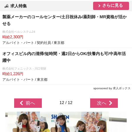
さらに見る
求人特集
製薬メーカーのコールセンター/土日祝休み/薬剤師・MR資格が活か
せる
株式会社ベルシステム24
時給2,300円
アルバイト・パート / 契約社員 / 東京都
オフィスビル内の清掃/短時間・週2日からOK/扶養内も可/中高年活
躍中
株式会社フェニックス - 川口管財
時給1,226円
アルバイト・パート / 東京都
sponsored by 求人ボックス
12 / 12
前へ
次へ