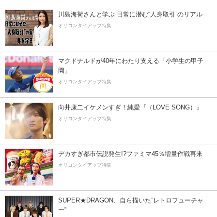
川島海荷さんと学ぶ 日常に潜む“人身取引”のリアル
オリコンタイアップ特集
マクドナルドが40年にわたり支える「小学生の甲子
園」
オリコンタイアップ特集
向井康二イケメンすぎ！純愛『（LOVE SONG）』
オリコンタイアップ特集
デカすぎ都市伝説発生!?ファミマ45％増量作戦再来
オリコンタイアップ特集
SUPER★DRAGON、自ら描いた”レトロフューチャ
ー”