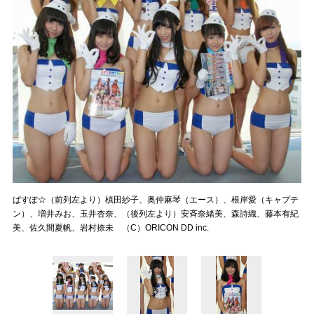
ぱすぽ☆（前列左より）槙田紗子、奥仲麻琴（エース）、根岸愛（キャプテ
ン）、増井みお、玉井杏奈、（後列左より）安斉奈緒美、森詩織、藤本有紀
美、佐久間夏帆、岩村捺未 （C）ORICON DD inc.