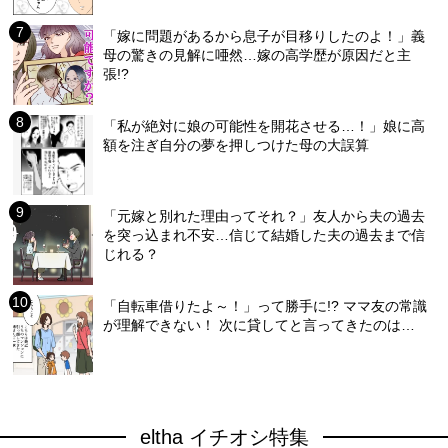
「嫁に問題があるから息子が目移りしたのよ！」義
母の驚きの見解に唖然…嫁の高学歴が原因だと主
張!?
「私が絶対に娘の可能性を開花させる…！」娘に高
額を注ぎ自分の夢を押しつけた母の大誤算
「元嫁と別れた理由ってそれ？」友人から夫の過去
を突っ込まれ不安…信じて結婚した夫の過去まで信
じれる？
「自転車借りたよ～！」って勝手に!? ママ友の常識
が理解できない！ 次に貸してと言ってきたのは…
eltha イチオシ特集