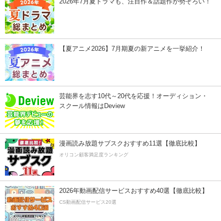
2026年7月夏ドラマも、注目作＆話題作が勢ぞろい！
【夏アニメ2026】7月期夏の新アニメを一挙紹介！
芸能界を志す10代～20代を応援！オーディション・
スクール情報はDeview
漫画読み放題サブスクおすすめ11選【徹底比較】
オリコン顧客満足度ランキング
2026年動画配信サービスおすすめ40選【徹底比較】
CS動画配信サービス20選