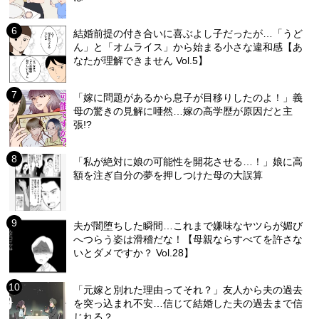
結婚前提の付き合いに喜ぶよし子だったが…「うど
ん」と「オムライス」から始まる小さな違和感【あ
なたが理解できません Vol.5】
「嫁に問題があるから息子が目移りしたのよ！」義
母の驚きの見解に唖然…嫁の高学歴が原因だと主
張!?
「私が絶対に娘の可能性を開花させる…！」娘に高
額を注ぎ自分の夢を押しつけた母の大誤算
夫が闇堕ちした瞬間…これまで嫌味なヤツらが媚び
へつらう姿は滑稽だな！【母親ならすべてを許さな
いとダメですか？ Vol.28】
「元嫁と別れた理由ってそれ？」友人から夫の過去
を突っ込まれ不安…信じて結婚した夫の過去まで信
じれる？