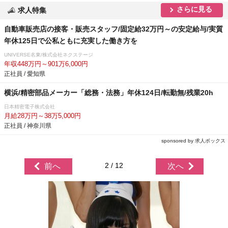
さらに見る
求人特集
自動車販売店の接客・販売スタッフ/固定給32万円～の安定給与/実質
年休125日で公私ともに充実した働き方を
UNIVERSE名東/株式会社ネクステージ
年収448万円～901万6,000円
正社員 / 愛知県
横浜/精密部品メーカー「総務・法務」年休124日/転勤無/残業20h
日本精密電子株式会社
月給28万円～38万5,000円
正社員 / 神奈川県
sponsored by 求人ボックス
2 / 12
前へ
次へ