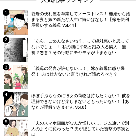
義母の便利屋を卒業してノーストレス！ 離婚から始
まる妻と娘の新たな人生に悔いはなし！【嫁を便利
屋扱いする義母 Vol.44】
「あら、ごめんなさいね？」って絶対悪いと思って
ないでしょ…！ 私の畑に平然と踏み入る隣人…無
視？悪意？その行動にモヤモヤが止まらない
「義母の発言が許せない…！」嫁が義母に怒り爆
発！ 夫は仕方ないと言うけれど諦めるべき？
ほぼ手ぶらなのに彼女の荷物は持ちたくない？ 彼を
理解できないけど楽しまないともったいない！【あ
なたが理解できません Vol.8】
「夫のスマホ画面がなんか怪しい…」ジム通いで別
人のように変わった!? 夫が隠していた衝撃の事実と
は