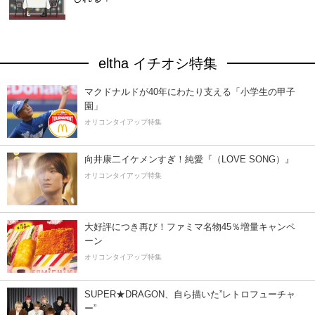
eltha イチオシ特集
マクドナルドが40年にわたり支える「小学生の甲子
園」
オリコンタイアップ特集
向井康二イケメンすぎ！純愛『（LOVE SONG）』
オリコンタイアップ特集
大好評につき再び！ファミマ名物45％増量キャンペ
ーン
オリコンタイアップ特集
SUPER★DRAGON、自ら描いた”レトロフューチャ
ー”