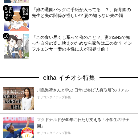
「娘の通園バッグに手紙が入ってる…？」保育園の
先生と夫の関係が怪しい!? 妻の知らない夫の顔
「この食い尽くし系って俺のこと!?」妻のSNSで知
った自分の姿…映えのためなら家族は二の次？ イン
フルエンサー妻の本性に夫が限界寸前！
eltha イチオシ特集
川島海荷さんと学ぶ 日常に潜む“人身取引”のリアル
オリコンタイアップ特集
マクドナルドが40年にわたり支える「小学生の甲子
園」
オリコンタイアップ特集