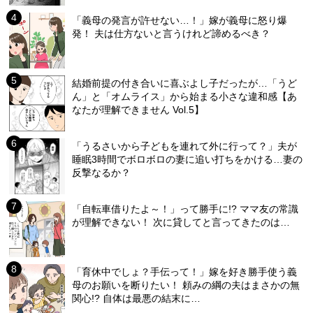
「義母の発言が許せない…！」嫁が義母に怒り爆
発！ 夫は仕方ないと言うけれど諦めるべき？
結婚前提の付き合いに喜ぶよし子だったが…「うど
ん」と「オムライス」から始まる小さな違和感【あ
なたが理解できません Vol.5】
「うるさいから子どもを連れて外に行って？」夫が
睡眠3時間でボロボロの妻に追い打ちをかける…妻の
反撃なるか？
「自転車借りたよ～！」って勝手に!? ママ友の常識
が理解できない！ 次に貸してと言ってきたのは…
「育休中でしょ？手伝って！」嫁を好き勝手使う義
母のお願いを断りたい！ 頼みの綱の夫はまさかの無
関心!? 自体は最悪の結末に…