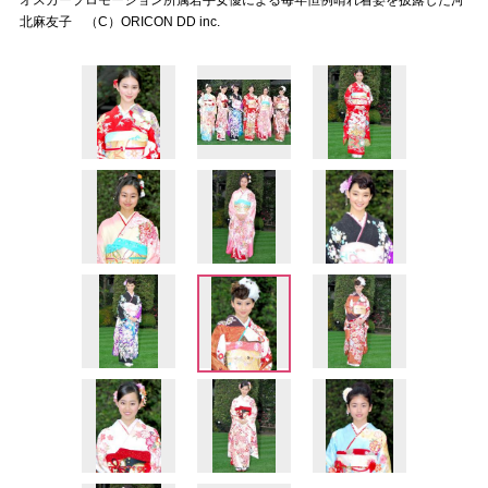
オスカープロモーション所属若手女優による毎年恒例晴れ着姿を披露した河
北麻友子 （C）ORICON DD inc.