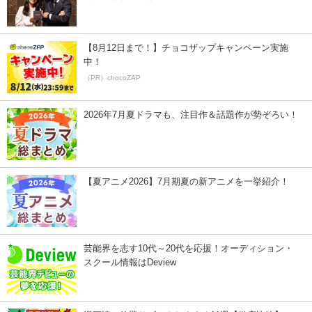
【8月12日まで！】チョコザップキャンペーン実施
中！
（PR）chocoZAP
2026年7月夏ドラマも、注目作＆話題作が勢ぞろい！
【夏アニメ2026】7月期夏の新アニメを一挙紹介！
芸能界を志す10代～20代を応援！オーディション・
スクール情報はDeview