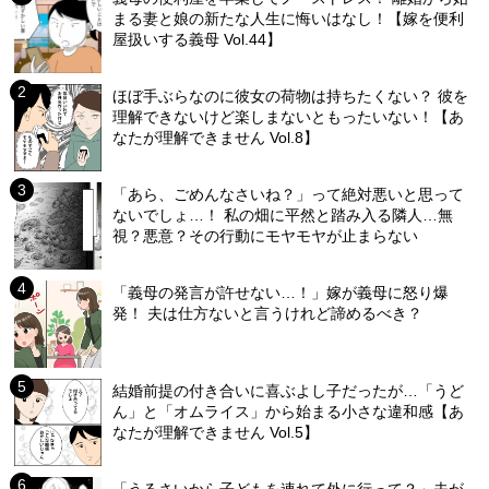
まる妻と娘の新たな人生に悔いはなし！【嫁を便利
屋扱いする義母 Vol.44】
ほぼ手ぶらなのに彼女の荷物は持ちたくない？ 彼を
理解できないけど楽しまないともったいない！【あ
なたが理解できません Vol.8】
「あら、ごめんなさいね？」って絶対悪いと思って
ないでしょ…！ 私の畑に平然と踏み入る隣人…無
視？悪意？その行動にモヤモヤが止まらない
「義母の発言が許せない…！」嫁が義母に怒り爆
発！ 夫は仕方ないと言うけれど諦めるべき？
結婚前提の付き合いに喜ぶよし子だったが…「うど
ん」と「オムライス」から始まる小さな違和感【あ
なたが理解できません Vol.5】