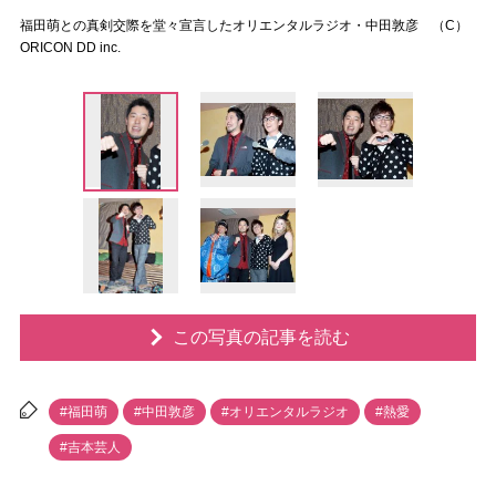
福田萌との真剣交際を堂々宣言したオリエンタルラジオ・中田敦彦 （C）
ORICON DD inc.
この写真の記事を読む
#福田萌
#中田敦彦
#オリエンタルラジオ
#熱愛
#吉本芸人