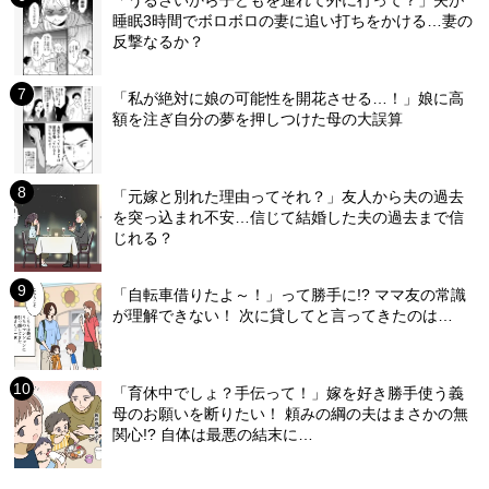
「うるさいから子どもを連れて外に行って？」夫が
睡眠3時間でボロボロの妻に追い打ちをかける…妻の
反撃なるか？
「私が絶対に娘の可能性を開花させる…！」娘に高
額を注ぎ自分の夢を押しつけた母の大誤算
「元嫁と別れた理由ってそれ？」友人から夫の過去
を突っ込まれ不安…信じて結婚した夫の過去まで信
じれる？
「自転車借りたよ～！」って勝手に!? ママ友の常識
が理解できない！ 次に貸してと言ってきたのは…
「育休中でしょ？手伝って！」嫁を好き勝手使う義
母のお願いを断りたい！ 頼みの綱の夫はまさかの無
関心!? 自体は最悪の結末に…