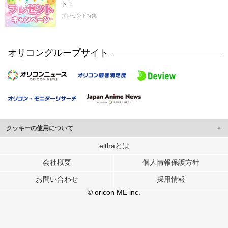
ト！
プレゼント特集
オリコングループサイト
クッキーの使用について
このサイトでは Cookie を使用して、ユーザーに合わせたコンテンツや広告の
elthaとは
表示、ソーシャル メディア機能の提供、広告の表示回数やクリック数の測定を
会社概要
個人情報保護方針
行っています。
また、ユーザーによるサイトの利用状況についても情報を収集し、ソーシャル
お問い合わせ
採用情報
メディアや広告配信、データ解析の各パートナーに提供しています。
各パートナーは、この情報とユーザーが各パートナーに提供した他の情報や、
© oricon ME inc.
ユーザーが各パートナーのサービスを使用したときに収集した他の情報を組み
合わせて使用することがあります。