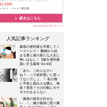
式会社サンハート/おいちゃん・おばちゃん
1,226円
バイト・パート / 東京都
続きはこちら
sponsored by 求人ボックス
人気記事ランキング
義母の便利屋を卒業してノ
ーストレス！ 離婚から始
まる妻と娘の新たな人生に
悔いはなし！【嫁を便利屋
扱いする義母 Vol.44】
「あら、ごめんなさい
ね？」って絶対悪いと思っ
てないでしょ…！ 私の畑
に平然と踏み入る隣人…無
視？悪意？その行動にモヤ
モヤが止まらない
「義母の発言が許せな
い…！」嫁が義母に怒り爆