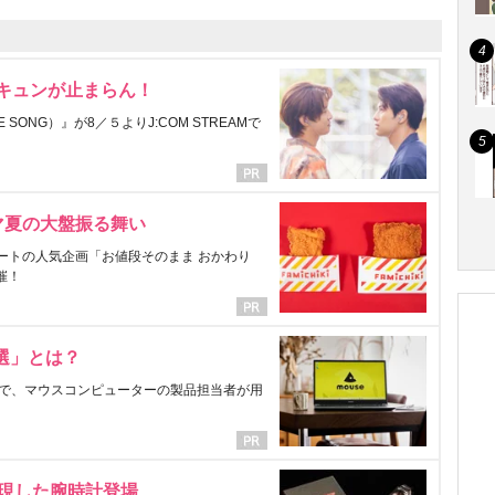
にキュンが止まらん！
ONG）』が8／５よりJ:COM STREAMで
マ夏の大盤振る舞い
ートの人気企画「お値段そのまま おかわり
催！
選」とは？
で、マウスコンピューターの製品担当者が用
表現した腕時計登場