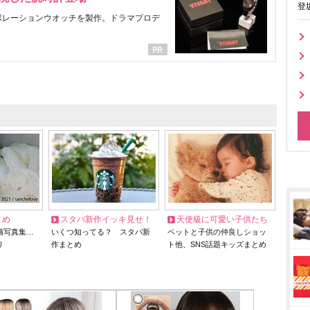
登
ラボレーションウオッチを製作。ドラマプロデ
とめ
スタバ新作イッキ見せ！
天使級に可愛い子供たち
猫写真集…
いくつ知ってる？ スタバ新
ペットと子供の仲良しショッ
リ
作まとめ
ト他、SNS話題キッズまとめ