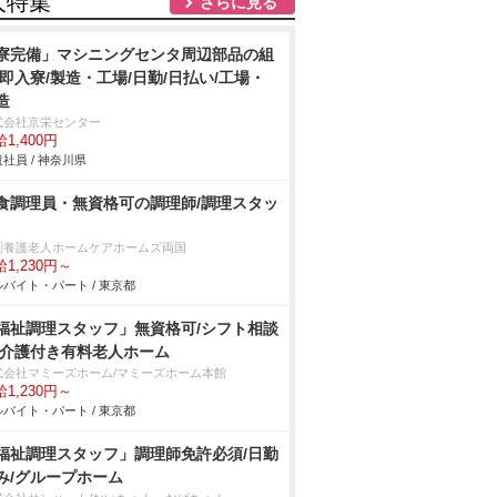
人特集
さらに見る
寮完備」マシニングセンタ周辺部品の組
/即入寮/製造・工場/日勤/日払い/工場・
造
式会社京栄センター
1,400円
社員 / 神奈川県
食調理員・無資格可の調理師/調理スタッ
別養護老人ホームケアホームズ両国
1,230円～
バイト・パート / 東京都
福祉調理スタッフ」無資格可/シフト相談
/介護付き有料老人ホーム
式会社マミーズホーム/マミーズホーム本館
1,230円～
バイト・パート / 東京都
福祉調理スタッフ」調理師免許必須/日勤
み/グループホーム