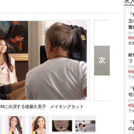
求
「
立
製
株
時給
派遣
給
フ
特
時給
アル
「
可
株
時給
CMに出演する後藤久美子 メイキングカット
アル
「
の