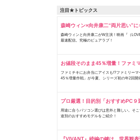
注目★トピックス
森崎ウィン×向井康二“両片思い”
森崎ウィンと向井康二がW主演！映画『（LOVE S
最速配信。究極のピュアラブ！
お値段そのまま45％増量！ファミ
ファミチキにお弁当にアイスも!?ファミリーマ
45％増量作戦」が今夏、シリーズ初の年2回開
プロ厳選！目的別「おすすめPC９
用途に合うパソコン選びは意外と難しい。そこ
途別のおすすめモデルをご紹介！
『VIVANT』続編の鍵は…世界観