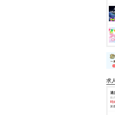
求
適
株
時給
派遣