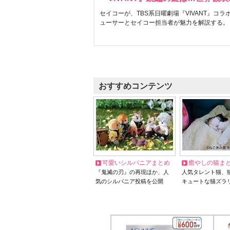
セイコーが、TBS系日曜劇場『VIVANT』コ
ューサーとセイコー担当者が魅力を解説する。
おすすめコンテンツ
可愛いシルバニアまとめ
癒やしの猫ま
『鬼滅の刃』の再現ほか、人
人気タレント猫、
気のシルバニア投稿を公開
キュートな猫ズラ