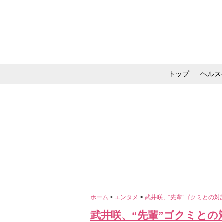
トップ
ヘルス
メイク・コスメ・スキ
ホーム
>
エンタメ
>
武井咲、“先輩”ゴクミとの
武井咲、“先輩”ゴクミと