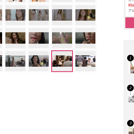
株
時給
アル