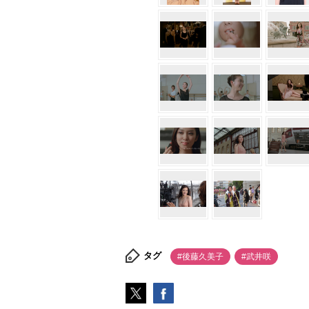
タグ
#後藤久美子
#武井咲