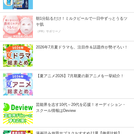
朝1分貼るだけ！ミルクピールで一日中ずっとうるツ
ヤ肌
（PR）サボリーノ
2026年7月夏ドラマも、注目作＆話題作が勢ぞろい！
【夏アニメ2026】7月期夏の新アニメを一挙紹介！
芸能界を志す10代～20代を応援！オーディション・
スクール情報はDeview
漫画読み放題サブスクおすすめ11選【徹底比較】