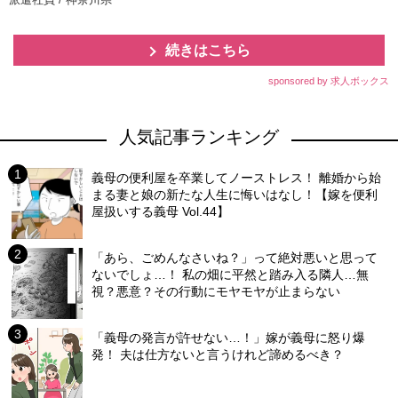
続きはこちら
sponsored by 求人ボックス
人気記事ランキング
義母の便利屋を卒業してノーストレス！ 離婚から始
まる妻と娘の新たな人生に悔いはなし！【嫁を便利
屋扱いする義母 Vol.44】
「あら、ごめんなさいね？」って絶対悪いと思って
ないでしょ…！ 私の畑に平然と踏み入る隣人…無
視？悪意？その行動にモヤモヤが止まらない
「義母の発言が許せない…！」嫁が義母に怒り爆
発！ 夫は仕方ないと言うけれど諦めるべき？