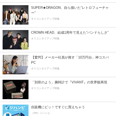
SUPER★DRAGON、自ら描いた”レトロフューチャ
ー”
オリコンタイアップ特集
CROWN HEAD、結成1周年で見えた”バンドらしさ”
オリコンタイアップ特集
【驚愕】メーカー社員が推す「10万円台」神コスパ
PC
オリコンタイアップ特集
「別班のよう」腕時計で『VIVANT』の世界観再現
オリコンタイアップ特集
自販機にピッ！ですぐに買えちゃう
（PR）ジハンピ