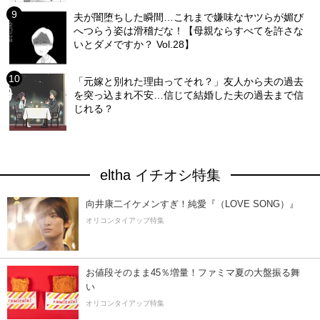
夫が闇堕ちした瞬間…これまで嫌味なヤツらが媚び
へつらう姿は滑稽だな！【母親ならすべてを許さな
いとダメですか？ Vol.28】
「元嫁と別れた理由ってそれ？」友人から夫の過去
を突っ込まれ不安…信じて結婚した夫の過去まで信
じれる？
eltha イチオシ特集
向井康二イケメンすぎ！純愛『（LOVE SONG）』
オリコンタイアップ特集
お値段そのまま45％増量！ファミマ夏の大盤振る舞
い
オリコンタイアップ特集