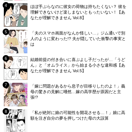
ほぼ手ぶらなのに彼女の荷物は持ちたくない？ 彼を
理解できないけど楽しまないともったいない！【あ
なたが理解できません Vol.8】
「夫のスマホ画面がなんか怪しい…」ジム通いで別
人のように変わった!? 夫が隠していた衝撃の事実と
は
結婚前提の付き合いに喜ぶよし子だったが…「うど
ん」と「オムライス」から始まる小さな違和感【あ
なたが理解できません Vol.5】
「嫁に問題があるから息子が目移りしたのよ！」義
母の驚きの見解に唖然…嫁の高学歴が原因だと主
張!?
「私が絶対に娘の可能性を開花させる…！」娘に高
額を注ぎ自分の夢を押しつけた母の大誤算