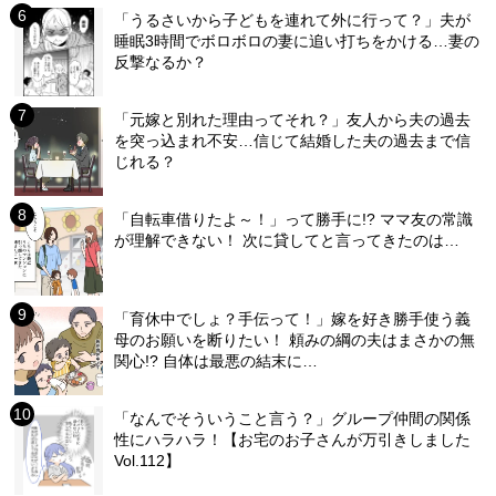
「うるさいから子どもを連れて外に行って？」夫が
睡眠3時間でボロボロの妻に追い打ちをかける…妻の
反撃なるか？
「元嫁と別れた理由ってそれ？」友人から夫の過去
を突っ込まれ不安…信じて結婚した夫の過去まで信
じれる？
「自転車借りたよ～！」って勝手に!? ママ友の常識
が理解できない！ 次に貸してと言ってきたのは…
「育休中でしょ？手伝って！」嫁を好き勝手使う義
母のお願いを断りたい！ 頼みの綱の夫はまさかの無
関心!? 自体は最悪の結末に…
「なんでそういうこと言う？」グループ仲間の関係
性にハラハラ！【お宅のお子さんが万引きしました
Vol.112】