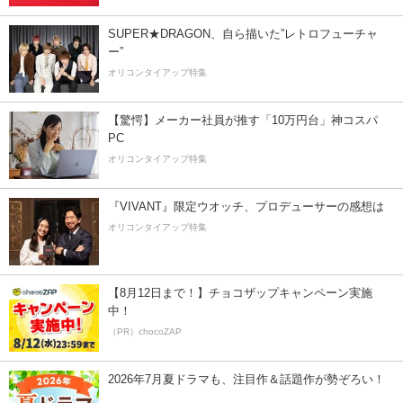
SUPER★DRAGON、自ら描いた”レトロフューチャ
ー”
オリコンタイアップ特集
【驚愕】メーカー社員が推す「10万円台」神コスパ
PC
オリコンタイアップ特集
『VIVANT』限定ウオッチ、プロデューサーの感想は
オリコンタイアップ特集
【8月12日まで！】チョコザップキャンペーン実施
中！
（PR）chocoZAP
2026年7月夏ドラマも、注目作＆話題作が勢ぞろい！