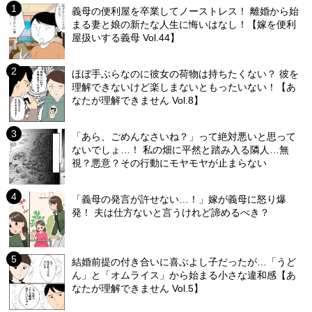
義母の便利屋を卒業してノーストレス！ 離婚から始
まる妻と娘の新たな人生に悔いはなし！【嫁を便利
屋扱いする義母 Vol.44】
ほぼ手ぶらなのに彼女の荷物は持ちたくない？ 彼を
理解できないけど楽しまないともったいない！【あ
なたが理解できません Vol.8】
「あら、ごめんなさいね？」って絶対悪いと思って
ないでしょ…！ 私の畑に平然と踏み入る隣人…無
視？悪意？その行動にモヤモヤが止まらない
「義母の発言が許せない…！」嫁が義母に怒り爆
発！ 夫は仕方ないと言うけれど諦めるべき？
結婚前提の付き合いに喜ぶよし子だったが…「うど
ん」と「オムライス」から始まる小さな違和感【あ
なたが理解できません Vol.5】