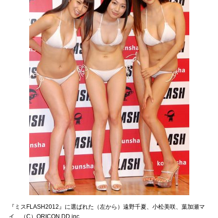
『ミスFLASH2012』に選ばれた（左から）遠野千夏、小松美咲、葉加瀬マ
イ （C）ORICON DD inc.