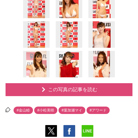
この写真の記事を読む
#金山睦
#小松美咲
#葉加瀬マイ
#アワード