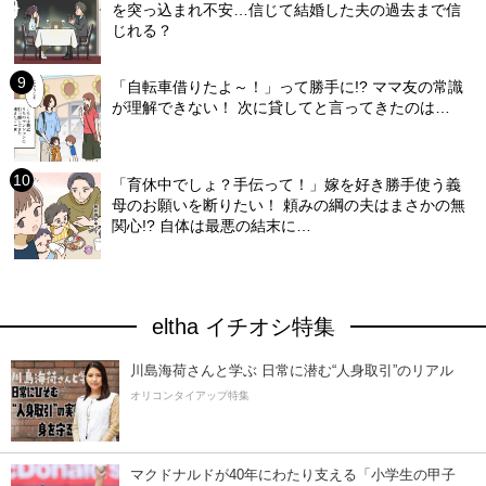
を突っ込まれ不安…信じて結婚した夫の過去まで信
じれる？
「自転車借りたよ～！」って勝手に!? ママ友の常識
が理解できない！ 次に貸してと言ってきたのは…
「育休中でしょ？手伝って！」嫁を好き勝手使う義
母のお願いを断りたい！ 頼みの綱の夫はまさかの無
関心!? 自体は最悪の結末に…
eltha イチオシ特集
川島海荷さんと学ぶ 日常に潜む“人身取引”のリアル
オリコンタイアップ特集
マクドナルドが40年にわたり支える「小学生の甲子