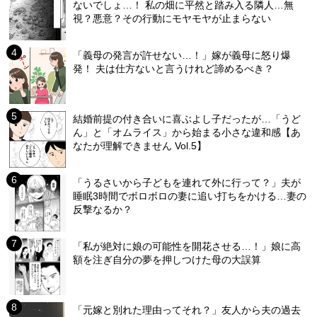
ないでしょ…！ 私の畑に平然と踏み入る隣人…無
視？悪意？その行動にモヤモヤが止まらない
「義母の発言が許せない…！」嫁が義母に怒り爆
発！ 夫は仕方ないと言うけれど諦めるべき？
結婚前提の付き合いに喜ぶよし子だったが…「うど
ん」と「オムライス」から始まる小さな違和感【あ
なたが理解できません Vol.5】
「うるさいから子どもを連れて外に行って？」夫が
睡眠3時間でボロボロの妻に追い打ちをかける…妻の
反撃なるか？
「私が絶対に娘の可能性を開花させる…！」娘に高
額を注ぎ自分の夢を押しつけた母の大誤算
「元嫁と別れた理由ってそれ？」友人から夫の過去