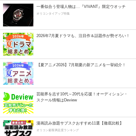
一番似合う登場人物は…『VIVANT』限定ウオッチ
オリコンタイアップ特集
2026年7月夏ドラマも、注目作＆話題作が勢ぞろい！
【夏アニメ2026】7月期夏の新アニメを一挙紹介！
芸能界を志す10代～20代を応援！オーディション・
スクール情報はDeview
漫画読み放題サブスクおすすめ11選【徹底比較】
オリコン顧客満足度ランキング