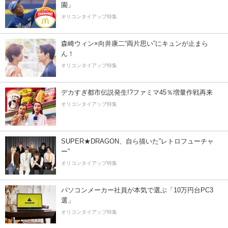
園」
オリコンタイアップ特集
森崎ウィン×向井康二“両片思い”にキュンが止まら
ん！
オリコンタイアップ特集
デカすぎ都市伝説発生!?ファミマ45％増量作戦再来
オリコンタイアップ特集
SUPER★DRAGON、自ら描いた”レトロフューチャ
ー”
オリコンタイアップ特集
パソコンメーカー社員が本気で選ぶ「10万円台PC3
選」
オリコンタイアップ特集