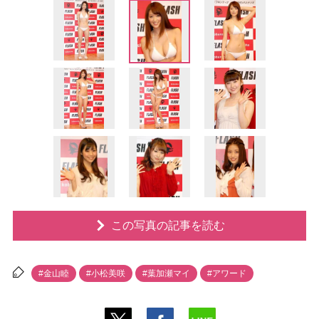
この写真の記事を読む
#金山睦
#小松美咲
#葉加瀬マイ
#アワード