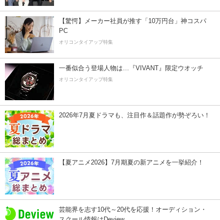
【驚愕】メーカー社員が推す「10万円台」神コスパ
PC
オリコンタイアップ特集
一番似合う登場人物は…『VIVANT』限定ウオッチ
オリコンタイアップ特集
2026年7月夏ドラマも、注目作＆話題作が勢ぞろい！
【夏アニメ2026】7月期夏の新アニメを一挙紹介！
芸能界を志す10代～20代を応援！オーディション・
スクール情報はDeview