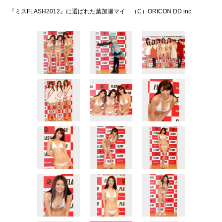
『ミスFLASH2012』に選ばれた葉加瀬マイ （C）ORICON DD inc.