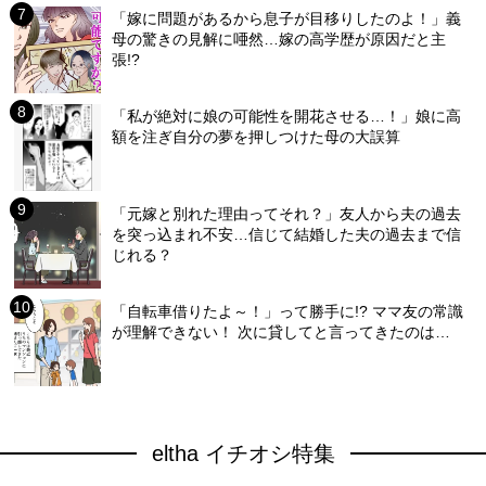
「嫁に問題があるから息子が目移りしたのよ！」義
母の驚きの見解に唖然…嫁の高学歴が原因だと主
張!?
「私が絶対に娘の可能性を開花させる…！」娘に高
額を注ぎ自分の夢を押しつけた母の大誤算
「元嫁と別れた理由ってそれ？」友人から夫の過去
を突っ込まれ不安…信じて結婚した夫の過去まで信
じれる？
「自転車借りたよ～！」って勝手に!? ママ友の常識
が理解できない！ 次に貸してと言ってきたのは…
eltha イチオシ特集