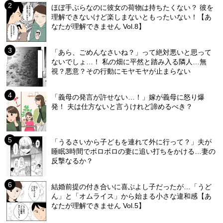
ほぼ手ぶらなのに彼女の荷物は持ちたくない？ 彼を
理解できないけど楽しまないともったいない！【あ
なたが理解できません Vol.8】
「あら、ごめんなさいね？」って絶対悪いと思って
ないでしょ…！ 私の畑に平然と踏み入る隣人…無
視？悪意？その行動にモヤモヤが止まらない
「義母の発言が許せない…！」嫁が義母に怒り爆
発！ 夫は仕方ないと言うけれど諦めるべき？
「うるさいから子どもを連れて外に行って？」夫が
睡眠3時間でボロボロの妻に追い打ちをかける…妻の
反撃なるか？
結婚前提の付き合いに喜ぶよし子だったが…「うど
ん」と「オムライス」から始まる小さな違和感【あ
なたが理解できません Vol.5】