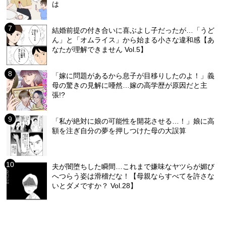
は
結婚前提の付き合いに喜ぶよし子だったが…「うど
ん」と「オムライス」から始まる小さな違和感【あ
なたが理解できません Vol.5】
「嫁に問題があるから息子が目移りしたのよ！」義
母の驚きの見解に唖然…嫁の高学歴が原因だと主
張!?
「私が絶対に娘の可能性を開花させる…！」娘に高
額を注ぎ自分の夢を押しつけた母の大誤算
夫が闇堕ちした瞬間…これまで嫌味なヤツらが媚び
へつらう姿は滑稽だな！【母親ならすべてを許さな
いとダメですか？ Vol.28】