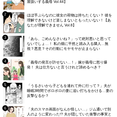
屋扱いする義母 Vol.44】
ほぼ手ぶらなのに彼女の荷物は持ちたくない？ 彼を
理解できないけど楽しまないともったいない！【あ
なたが理解できません Vol.8】
「あら、ごめんなさいね？」って絶対悪いと思って
ないでしょ…！ 私の畑に平然と踏み入る隣人…無
視？悪意？その行動にモヤモヤが止まらない
「義母の発言が許せない…！」嫁が義母に怒り爆
発！ 夫は仕方ないと言うけれど諦めるべき？
「うるさいから子どもを連れて外に行って？」夫が
睡眠3時間でボロボロの妻に追い打ちをかける…妻の
反撃なるか？
「夫のスマホ画面がなんか怪しい…」ジム通いで別
人のように変わった!? 夫が隠していた衝撃の事実と