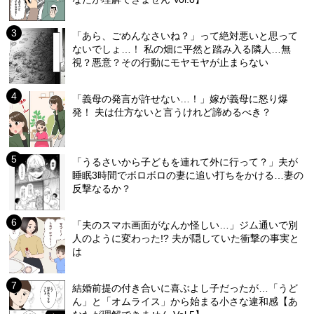
「あら、ごめんなさいね？」って絶対悪いと思って
ないでしょ…！ 私の畑に平然と踏み入る隣人…無
視？悪意？その行動にモヤモヤが止まらない
「義母の発言が許せない…！」嫁が義母に怒り爆
発！ 夫は仕方ないと言うけれど諦めるべき？
「うるさいから子どもを連れて外に行って？」夫が
睡眠3時間でボロボロの妻に追い打ちをかける…妻の
反撃なるか？
「夫のスマホ画面がなんか怪しい…」ジム通いで別
人のように変わった!? 夫が隠していた衝撃の事実と
は
結婚前提の付き合いに喜ぶよし子だったが…「うど
ん」と「オムライス」から始まる小さな違和感【あ