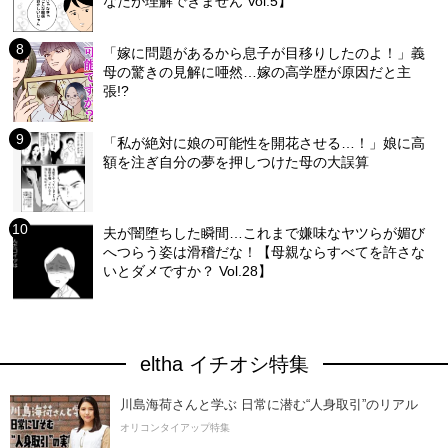
なたが理解できません Vol.5】
「嫁に問題があるから息子が目移りしたのよ！」義
母の驚きの見解に唖然…嫁の高学歴が原因だと主
張!?
「私が絶対に娘の可能性を開花させる…！」娘に高
額を注ぎ自分の夢を押しつけた母の大誤算
夫が闇堕ちした瞬間…これまで嫌味なヤツらが媚び
へつらう姿は滑稽だな！【母親ならすべてを許さな
いとダメですか？ Vol.28】
eltha イチオシ特集
川島海荷さんと学ぶ 日常に潜む“人身取引”のリアル
オリコンタイアップ特集