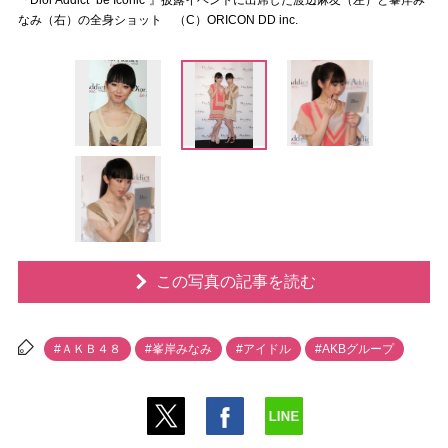
『Dior Addict “be Iconic”』披露イベントに出席した渡辺麻友（左）と峯岸み
なみ（右）の全身ショット （C）ORICON DD inc.
この写真の記事を読む
#ＡＫＢ４８
#峯岸みなみ
#アイドル
#AKBグループ