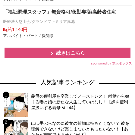
「福祉調理スタッフ」無資格可/夜勤専従/高齢者住宅
医療法人悠山会/グランドファミリア赤池
時給1,140円
アルバイト・パート / 愛知県
続きはこちら
sponsored by 求人ボックス
人気記事ランキング
義母の便利屋を卒業してノーストレス！ 離婚から始
まる妻と娘の新たな人生に悔いはなし！【嫁を便利
屋扱いする義母 Vol.44】
ほぼ手ぶらなのに彼女の荷物は持ちたくない？ 彼を
理解できないけど楽しまないともったいない！【あ
なたが理解できません Vol.8】