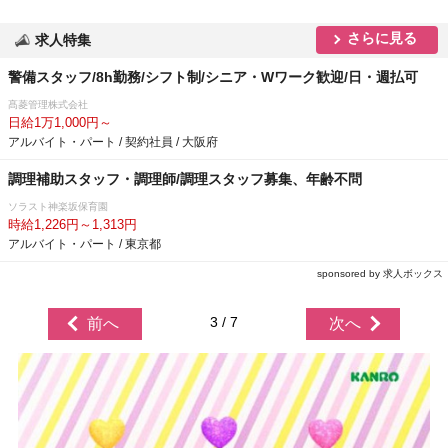
さらに見る
求人特集
警備スタッフ/8h勤務/シフト制/シニア・Wワーク歓迎/日・週払可
髙菱管理株式会社
日給1万1,000円～
アルバイト・パート / 契約社員 / 大阪府
調理補助スタッフ・調理師/調理スタッフ募集、年齢不問
ソラスト神楽坂保育園
時給1,226円～1,313円
アルバイト・パート / 東京都
sponsored by 求人ボックス
3 / 7
前へ
次へ