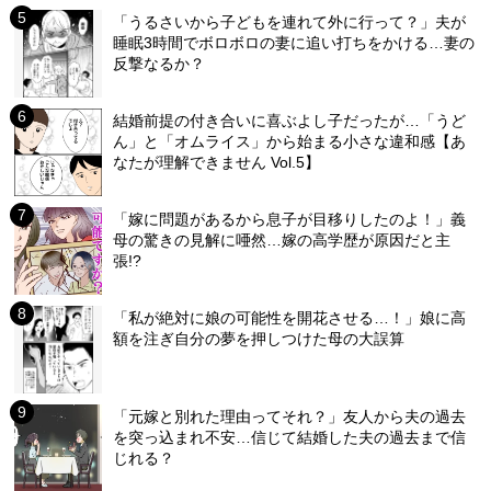
「うるさいから子どもを連れて外に行って？」夫が
睡眠3時間でボロボロの妻に追い打ちをかける…妻の
反撃なるか？
結婚前提の付き合いに喜ぶよし子だったが…「うど
ん」と「オムライス」から始まる小さな違和感【あ
なたが理解できません Vol.5】
「嫁に問題があるから息子が目移りしたのよ！」義
母の驚きの見解に唖然…嫁の高学歴が原因だと主
張!?
「私が絶対に娘の可能性を開花させる…！」娘に高
額を注ぎ自分の夢を押しつけた母の大誤算
「元嫁と別れた理由ってそれ？」友人から夫の過去
を突っ込まれ不安…信じて結婚した夫の過去まで信
じれる？