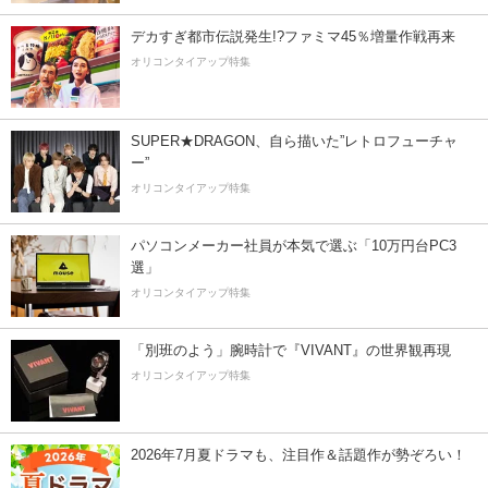
デカすぎ都市伝説発生!?ファミマ45％増量作戦再来
オリコンタイアップ特集
SUPER★DRAGON、自ら描いた”レトロフューチャ
ー”
オリコンタイアップ特集
パソコンメーカー社員が本気で選ぶ「10万円台PC3
選」
オリコンタイアップ特集
「別班のよう」腕時計で『VIVANT』の世界観再現
オリコンタイアップ特集
2026年7月夏ドラマも、注目作＆話題作が勢ぞろい！