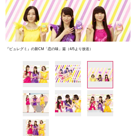
『ピュレグミ』の新CM「恋の味」篇（4/5より放送）