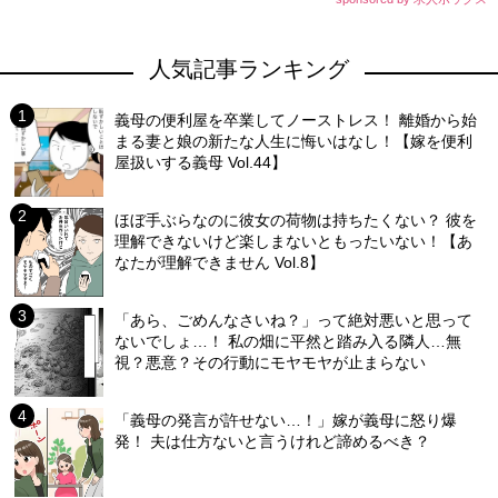
人気記事ランキング
義母の便利屋を卒業してノーストレス！ 離婚から始
まる妻と娘の新たな人生に悔いはなし！【嫁を便利
屋扱いする義母 Vol.44】
ほぼ手ぶらなのに彼女の荷物は持ちたくない？ 彼を
理解できないけど楽しまないともったいない！【あ
なたが理解できません Vol.8】
「あら、ごめんなさいね？」って絶対悪いと思って
ないでしょ…！ 私の畑に平然と踏み入る隣人…無
視？悪意？その行動にモヤモヤが止まらない
「義母の発言が許せない…！」嫁が義母に怒り爆
発！ 夫は仕方ないと言うけれど諦めるべき？