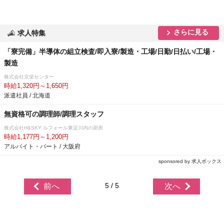
さらに見る
求人特集
「寮完備」半導体の組立検査/即入寮/製造・工場/日勤/日払い/工場・
製造
株式会社京栄センター
時給1,320円～1,650円
派遣社員 / 北海道
無資格可の調理師/調理スタッフ
株式会社H&SKY ルフォール東淀川内の厨房
時給1,177円～1,200円
アルバイト・パート / 大阪府
sponsored by 求人ボックス
5 / 5
前へ
次へ