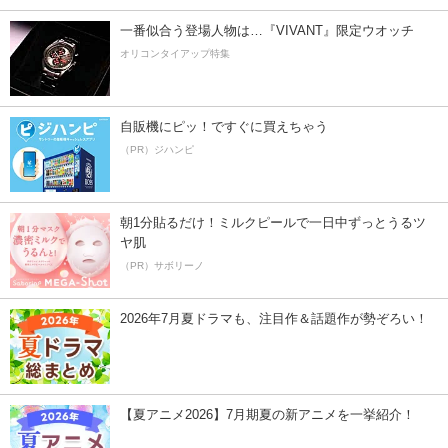
一番似合う登場人物は…『VIVANT』限定ウオッチ
オリコンタイアップ特集
自販機にピッ！ですぐに買えちゃう
（PR）ジハンピ
朝1分貼るだけ！ミルクピールで一日中ずっとうるツ
ヤ肌
（PR）サボリーノ
2026年7月夏ドラマも、注目作＆話題作が勢ぞろい！
【夏アニメ2026】7月期夏の新アニメを一挙紹介！