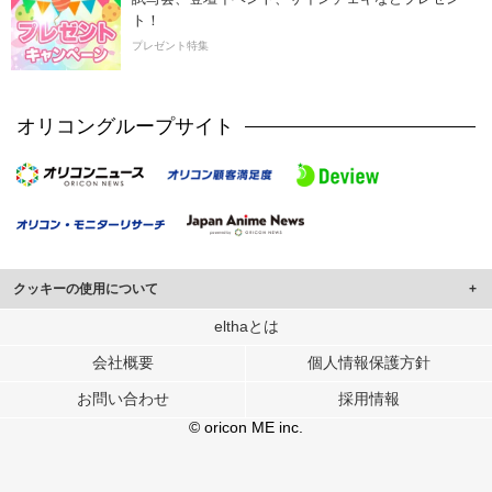
ト！
プレゼント特集
オリコングループサイト
クッキーの使用について
このサイトでは Cookie を使用して、ユーザーに合わせたコンテンツや広告の
elthaとは
表示、ソーシャル メディア機能の提供、広告の表示回数やクリック数の測定を
会社概要
個人情報保護方針
行っています。
また、ユーザーによるサイトの利用状況についても情報を収集し、ソーシャル
お問い合わせ
採用情報
メディアや広告配信、データ解析の各パートナーに提供しています。
各パートナーは、この情報とユーザーが各パートナーに提供した他の情報や、
© oricon ME inc.
ユーザーが各パートナーのサービスを使用したときに収集した他の情報を組み
合わせて使用することがあります。