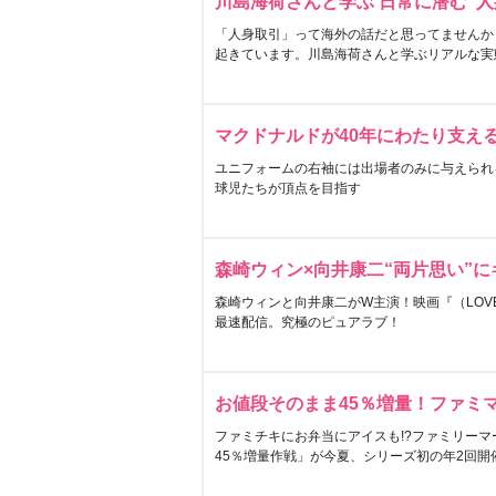
川島海荷さんと学ぶ 日常に潜む“人
「人身取引」って海外の話だと思ってませんか
起きています。川島海荷さんと学ぶリアルな実
マクドナルドが40年にわたり支え
ユニフォームの右袖には出場者のみに与えられ
球児たちが頂点を目指す
森崎ウィン×向井康二“両片思い”
森崎ウィンと向井康二がW主演！映画『（LOVE S
最速配信。究極のピュアラブ！
お値段そのまま45％増量！ファミ
ファミチキにお弁当にアイスも!?ファミリーマ
45％増量作戦」が今夏、シリーズ初の年2回開