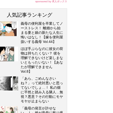
sponsored by 求人ボックス
人気記事ランキング
義母の便利屋を卒業してノ
ーストレス！ 離婚から始
まる妻と娘の新たな人生に
悔いはなし！【嫁を便利屋
扱いする義母 Vol.44】
ほぼ手ぶらなのに彼女の荷
物は持ちたくない？ 彼を
理解できないけど楽しまな
いともったいない！【あな
たが理解できません
Vol.8】
「あら、ごめんなさい
ね？」って絶対悪いと思っ
てないでしょ…！ 私の畑
に平然と踏み入る隣人…無
視？悪意？その行動にモヤ
モヤが止まらない
「義母の発言が許せな
い…！」嫁が義母に怒り爆