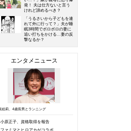
発！ 夫は仕方ないと言う
けれど諦めるべき？
「うるさいから子どもを連
れて外に行って？」夫が睡
眠3時間でボロボロの妻に
追い打ちをかける…妻の反
撃なるか？
エンタメニュース
坂絵莉、4歳長男とランニング
小原正子、資格取得を報告
ファミマとヒロアカがコラボ