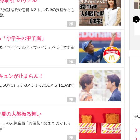
身取引”のリアル
？実は恋愛や悪質ホスト、SNSの投稿からも
態。
る「小学生の甲子園」
る「マクドナルド・ワッペン」をつけて学童
にキュンが止まらん！
ONG）』が8／５よりJ:COM STREAMで
マ夏の大盤振る舞い
登
ートの人気企画「お値段そのまま おかわり
催！