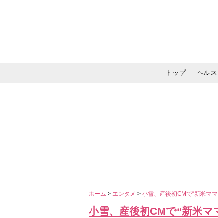
トップ
ヘルス
メイク・コスメ・スキ
ホーム
>
エンタメ
>
小雪、産後初CMで“新米マ
小雪、産後初CMで“新米マ