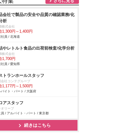
人特集
さらに見る
品会社で製品の安全や品質の確認業務/化
分析
DB株式会社
1,300円～1,400円
社員 / 北海道
詰やレトルト食品の出荷前検査/化学分析
DB株式会社
1,700円
社員 / 愛知県
ストランホールスタッフ
同会社コンテグループ
1,177円～1,500円
バイト・パート / 大阪府
ロアスタッフ
チオリーブ
員 / アルバイト・パート / 東京都
続きはこちら