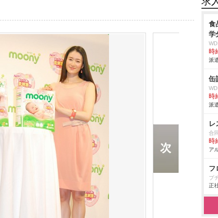
求
食
学
W
時給
派遣
缶
W
時給
派遣
レ
合
時給
アル
フ
プ
正社