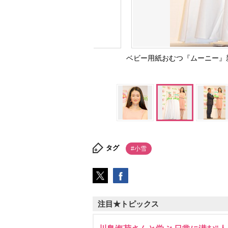
ベビー用紙おむつ『ムーニー』新
タグ
#小雪
注目★トピックス