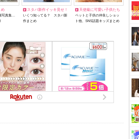
とめ
スタバ新作イッキ見せ！
天使級に可愛い子供たち
猫写真集…
いくつ知ってる？ スタバ新
ペットと子供の仲良しショッ
リ
作まとめ
ト他、SNS話題キッズまとめ