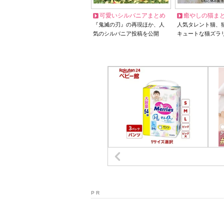
可愛いシルバニアまとめ
癒やしの猫ま
『鬼滅の刃』の再現ほか、人
人気タレント猫、
気のシルバニア投稿を公開
キュートな猫ズラ
P R