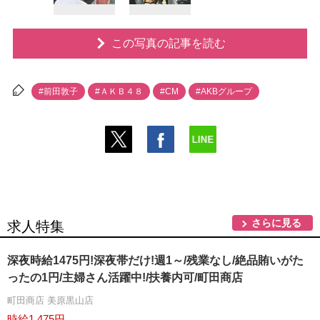
この写真の記事を読む
#前田敦子
#ＡＫＢ４８
#CM
#AKBグループ
さらに見る
求人特集
深夜時給1475円!深夜帯だけ!週1～/残業なし/絶品賄いがた
ったの1円/主婦さん活躍中!/扶養内可/町田商店
町田商店 美原黒山店
時給1,475円