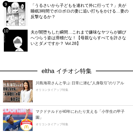
「うるさいから子どもを連れて外に行って？」夫が
睡眠3時間でボロボロの妻に追い打ちをかける…妻の
反撃なるか？
夫が闇堕ちした瞬間…これまで嫌味なヤツらが媚び
へつらう姿は滑稽だな！【母親ならすべてを許さな
いとダメですか？ Vol.28】
eltha イチオシ特集
川島海荷さんと学ぶ 日常に潜む“人身取引”のリアル
オリコンタイアップ特集
マクドナルドが40年にわたり支える「小学生の甲子
園」
オリコンタイアップ特集