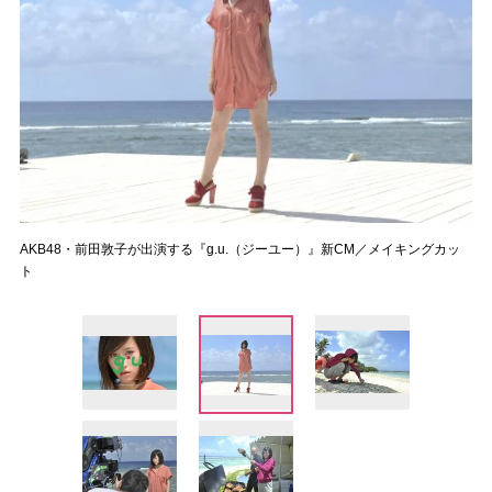
AKB48・前田敦子が出演する『g.u.（ジーユー）』新CM／メイキングカッ
ト