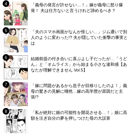
「義母の発言が許せない…！」嫁が義母に怒り爆
発！ 夫は仕方ないと言うけれど諦めるべき？
「夫のスマホ画面がなんか怪しい…」ジム通いで別
人のように変わった!? 夫が隠していた衝撃の事実と
は
結婚前提の付き合いに喜ぶよし子だったが…「うど
ん」と「オムライス」から始まる小さな違和感【あ
なたが理解できません Vol.5】
「嫁に問題があるから息子が目移りしたのよ！」義
母の驚きの見解に唖然…嫁の高学歴が原因だと主
張!?
「私が絶対に娘の可能性を開花させる…！」娘に高
額を注ぎ自分の夢を押しつけた母の大誤算