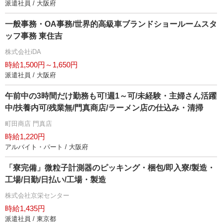
派遣社員 / 大阪府
一般事務・OA事務/世界的高級車ブランドショールームスタ
ッフ事務 東住吉
株式会社iDA
時給1,500円～1,650円
派遣社員 / 大阪府
午前中の3時間だけ勤務も可!週1～可/未経験・主婦さん活躍
中/扶養内可/残業無/門真商店/ラーメン店の仕込み・清掃
町田商店 門真店
時給1,220円
アルバイト・パート / 大阪府
「寮完備」微粒子計測器のピッキング・梱包/即入寮/製造・
工場/日勤/日払い/工場・製造
株式会社京栄センター
時給1,435円
派遣社員 / 東京都