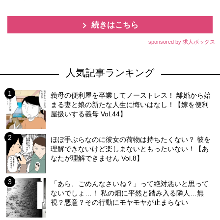
続きはこちら
sponsored by 求人ボックス
人気記事ランキング
義母の便利屋を卒業してノーストレス！ 離婚から始
まる妻と娘の新たな人生に悔いはなし！【嫁を便利
屋扱いする義母 Vol.44】
ほぼ手ぶらなのに彼女の荷物は持ちたくない？ 彼を
理解できないけど楽しまないともったいない！【あ
なたが理解できません Vol.8】
「あら、ごめんなさいね？」って絶対悪いと思って
ないでしょ…！ 私の畑に平然と踏み入る隣人…無
視？悪意？その行動にモヤモヤが止まらない