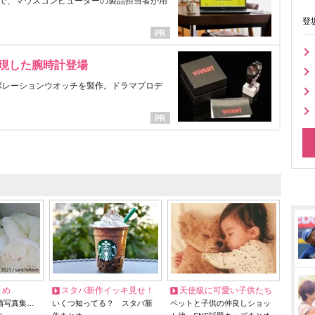
で、マウスコンピューターの製品担当者が用
登
表現した腕時計登場
ラボレーションウオッチを製作。ドラマプロデ
とめ
スタバ新作イッキ見せ！
天使級に可愛い子供たち
猫写真集…
いくつ知ってる？ スタバ新
ペットと子供の仲良しショッ