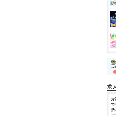
求
介
で
活
社