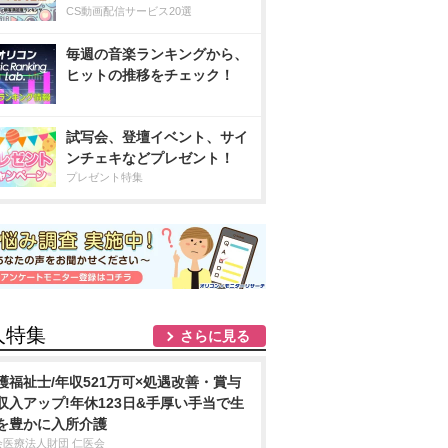
CS動画配信サービス20選
毎週の音楽ランキングから、
ヒットの推移をチェック！
試写会、登壇イベント、サイ
ンチェキなどプレゼント！
プレゼント特集
人特集
さらに見る
護福祉士/年収521万可×処遇改善・賞与
収入アップ!年休123日&手厚い手当で生
を豊かに入所介護
会医療法人財団 仁医会