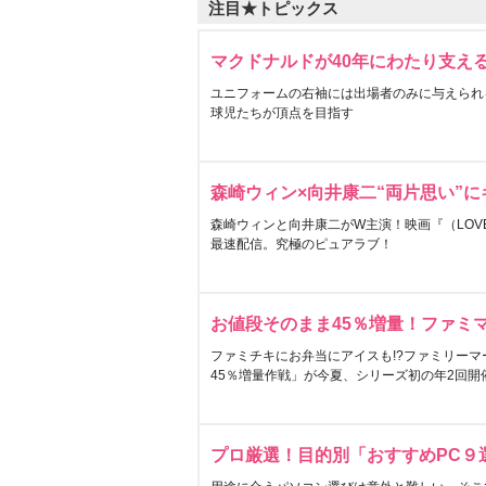
注目★トピックス
マクドナルドが40年にわたり支え
ユニフォームの右袖には出場者のみに与えられ
球児たちが頂点を目指す
森崎ウィン×向井康二“両片思い”
森崎ウィンと向井康二がW主演！映画『（LOVE S
最速配信。究極のピュアラブ！
お値段そのまま45％増量！ファミ
ファミチキにお弁当にアイスも!?ファミリーマ
45％増量作戦」が今夏、シリーズ初の年2回開
プロ厳選！目的別「おすすめPC９