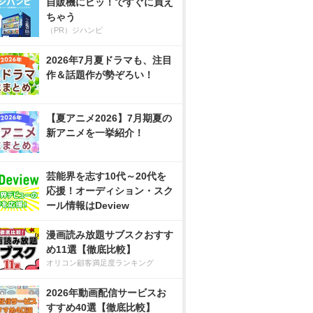
自販機にピッ！ですぐに買え
ちゃう
（PR）ジハンピ
2026年7月夏ドラマも、注目
作＆話題作が勢ぞろい！
【夏アニメ2026】7月期夏の
新アニメを一挙紹介！
芸能界を志す10代～20代を
応援！オーディション・スク
ール情報はDeview
漫画読み放題サブスクおすす
め11選【徹底比較】
オリコン顧客満足度ランキング
2026年動画配信サービスお
すすめ40選【徹底比較】