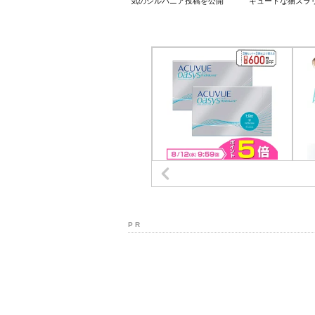
気のシルバニア投稿を公開
キュートな猫ズラ
P R