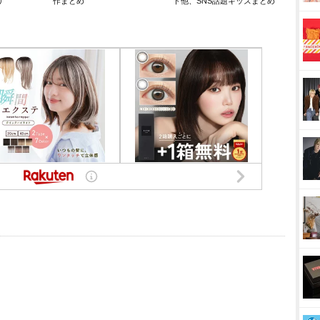
リ
作まとめ
ト他、SNS話題キッズまとめ