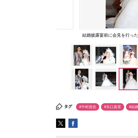
結婚披露宴前に会見を行った中村
タグ
#中村昌也
#矢口真里
#結