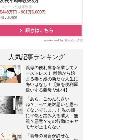
/20代平均年収555万
クステージ札幌厚別店
448万円～901万6,000円
員 / 北海道
続きはこちら
sponsored by 求人ボックス
人気記事ランキング
義母の便利屋を卒業してノ
ーストレス！ 離婚から始
まる妻と娘の新たな人生に
悔いはなし！【嫁を便利屋
扱いする義母 Vol.44】
「あら、ごめんなさい
ね？」って絶対悪いと思っ
てないでしょ…！ 私の畑
に平然と踏み入る隣人…無
視？悪意？その行動にモヤ
モヤが止まらない
「義母の発言が許せな