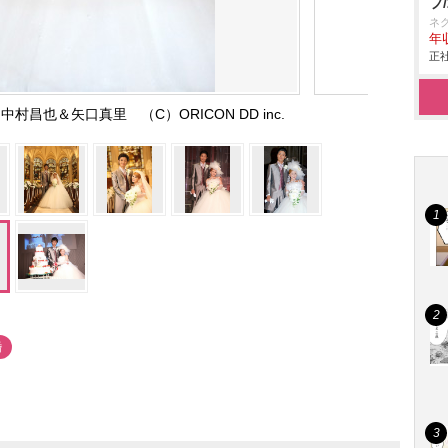
フ
ネ
年収
正社
昌也＆矢口真里 （C）ORICON DD inc.
婚