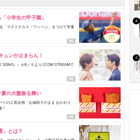
る「小学生の甲子園」
る「マクドナルド・ワッペン」をつけて学童
にキュンが止まらん！
ONG）』が8／５よりJ:COM STREAMで
マ夏の大盤振る舞い
ートの人気企画「お値段そのまま おかわり
催！
選」とは？