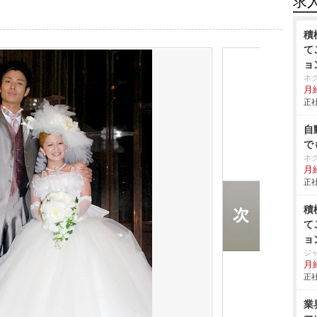
求
積
て
ョ
ネ
月給
正社
自
で
ネ
月給
正社
積
て
ョ
ジ
月給
正社
業