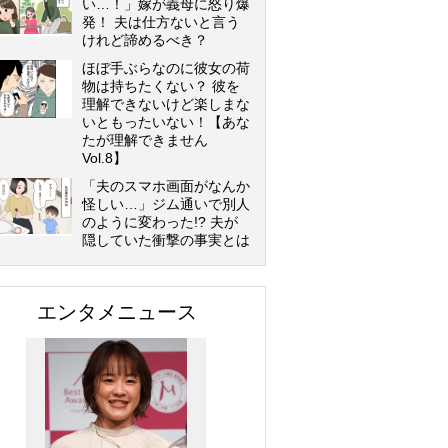
い…！」嫁が義母に怒り爆
発！ 夫は仕方ないと言う
けれど諦めるべき？
ほぼ手ぶらなのに彼女の荷
物は持ちたくない？ 彼を
理解できないけど楽しまな
いともったいない！【あな
たが理解できません
Vol.8】
「夫のスマホ画面がなんか
怪しい…」ジム通いで別人
のように変わった!? 夫が
隠していた衝撃の事実とは
エンタメニュース