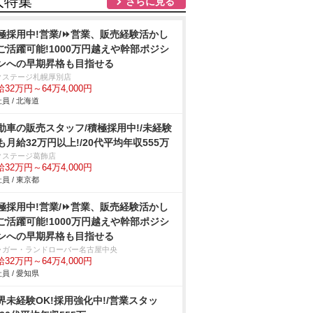
人特集
さらに見る
極採用中!営業/⏩️営業、販売経験活かし
ご活躍可能!1000万円越えや幹部ポジシ
ンへの早期昇格も目指せる
クステージ札幌厚別店
32万円～64万4,000円
員 / 北海道
動車の販売スタッフ/積極採用中!/未経験
も月給32万円以上!/20代平均年収555万
クステージ葛飾店
32万円～64万4,000円
員 / 東京都
極採用中!営業/⏩️営業、販売経験活かし
ご活躍可能!1000万円越えや幹部ポジシ
ンへの早期昇格も目指せる
ャガー・ランドローバー名古屋中央
32万円～64万4,000円
員 / 愛知県
界未経験OK!採用強化中!/営業スタッ