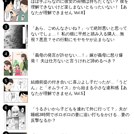
ほぼ手ぶらなのに彼女の荷物は持ちたくない？ 彼を
理解できないけど楽しまないともったいない！【あ
なたが理解できません Vol.8】
「あら、ごめんなさいね？」って絶対悪いと思って
ないでしょ…！ 私の畑に平然と踏み入る隣人…無
視？悪意？その行動にモヤモヤが止まらない
「義母の発言が許せない…！」嫁が義母に怒り爆
発！ 夫は仕方ないと言うけれど諦めるべき？
結婚前提の付き合いに喜ぶよし子だったが…「うど
ん」と「オムライス」から始まる小さな違和感【あ
なたが理解できません Vol.5】
「うるさいから子どもを連れて外に行って？」夫が
睡眠3時間でボロボロの妻に追い打ちをかける…妻の
反撃なるか？