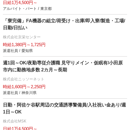
日給1万4,500円～
アルバイト・パート / 東京都
「寮完備」FA機器の組立/荷受け・出庫/即入寮/製造・工場/
日勤/日払い
株式会社京栄センター
時給1,380円～1,725円
派遣社員 / 愛知県
週1回～OK/夜勤専従介護職 見守りメイン・仮眠有/小田原
市内に勤務地多数 2カ月～長期
株式会社ニッソーネット
時給1,600円～2,250円
派遣社員 / 神奈川県
日勤・阿佐ケ谷駅周辺の交通誘導警備員/入社祝い金あり/週
1日～OK
株式会社MSK
日給1万4,500円～