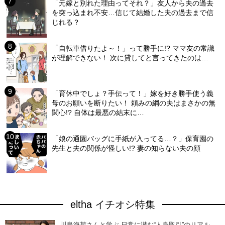
「元嫁と別れた理由ってそれ？」友人から夫の過去
を突っ込まれ不安…信じて結婚した夫の過去まで信
じれる？
「自転車借りたよ～！」って勝手に!? ママ友の常識
が理解できない！ 次に貸してと言ってきたのは…
「育休中でしょ？手伝って！」嫁を好き勝手使う義
母のお願いを断りたい！ 頼みの綱の夫はまさかの無
関心!? 自体は最悪の結末に…
「娘の通園バッグに手紙が入ってる…？」保育園の
先生と夫の関係が怪しい!? 妻の知らない夫の顔
eltha イチオシ特集
川島海荷さんと学ぶ 日常に潜む“人身取引”のリアル