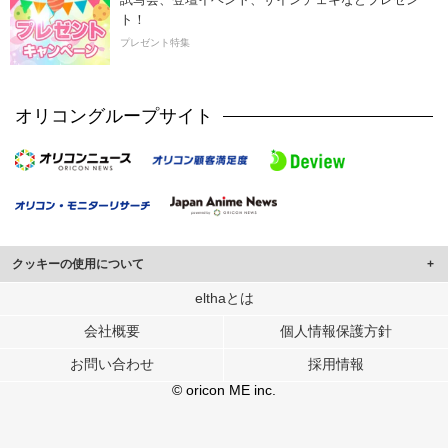
ト！
プレゼント特集
オリコングループサイト
クッキーの使用について
このサイトでは Cookie を使用して、ユーザーに合わせたコンテンツや広告の
elthaとは
表示、ソーシャル メディア機能の提供、広告の表示回数やクリック数の測定を
会社概要
個人情報保護方針
行っています。
また、ユーザーによるサイトの利用状況についても情報を収集し、ソーシャル
お問い合わせ
採用情報
メディアや広告配信、データ解析の各パートナーに提供しています。
各パートナーは、この情報とユーザーが各パートナーに提供した他の情報や、
© oricon ME inc.
ユーザーが各パートナーのサービスを使用したときに収集した他の情報を組み
合わせて使用することがあります。