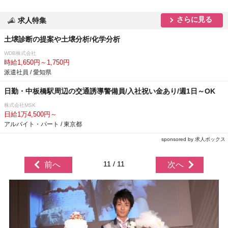
さらに見る
求人特集
土壌診断の提案や土壌分析/化学分析
WDB株式会社
時給1,650円～1,750円
派遣社員 / 愛知県
日勤・中板橋駅周辺の交通誘導警備員/入社祝い金あり/週1日～OK
株式会社MSK
日給1万4,500円～
アルバイト・パート / 東京都
sponsored by 求人ボックス
11 / 11
前へ
次へ