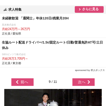
さらに見る
求人特集
未経験歓迎 「通関士」年休120日/残業月20H
高末株式会社
月給24万円～26万円
正社員 / 愛知県
生協ルート配送ドライバー/1.5t/固定ルート/日勤/普通免許AT可/土日
休み
SBSゼンツウ株式会社
月給26万3,705円～
正社員 / 東京都
sponsored by 求人ボックス
9 / 11
前へ
次へ