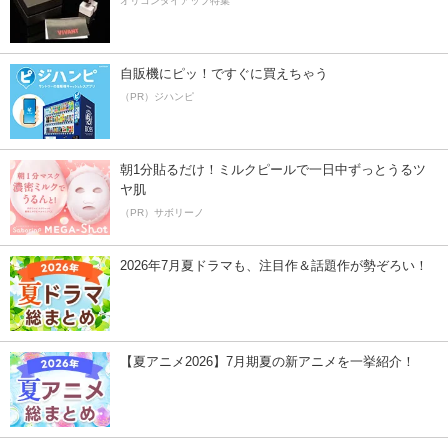
オリコンタイアップ特集
自販機にピッ！ですぐに買えちゃう
（PR）ジハンピ
朝1分貼るだけ！ミルクピールで一日中ずっとうるツ
ヤ肌
（PR）サボリーノ
2026年7月夏ドラマも、注目作＆話題作が勢ぞろい！
【夏アニメ2026】7月期夏の新アニメを一挙紹介！