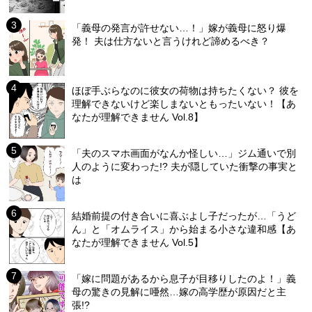
「義母の発言が許せない…！」嫁が義母に怒り爆
発！ 夫は仕方ないと言うけれど諦めるべき？
ほぼ手ぶらなのに彼女の荷物は持ちたくない？ 彼を
理解できないけど楽しまないともったいない！【あ
なたが理解できません Vol.8】
「夫のスマホ画面がなんか怪しい…」ジム通いで別
人のように変わった!? 夫が隠していた衝撃の事実と
は
結婚前提の付き合いに喜ぶよし子だったが…「うど
ん」と「オムライス」から始まる小さな違和感【あ
なたが理解できません Vol.5】
「嫁に問題があるから息子が目移りしたのよ！」義
母の驚きの見解に唖然…嫁の高学歴が原因だと主
張!?