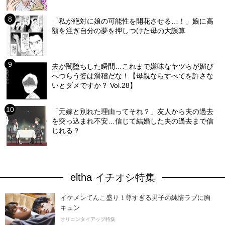
「私が絶対に娘の可能性を開花させる…！」娘に高
額を注ぎ自分の夢を押しつけた母の大誤算
夫が闇堕ちした瞬間…これまで嫌味なヤツらが媚び
へつらう姿は滑稽だな！【母親ならすべてを許さな
いとダメですか？ Vol.28】
「元嫁と別れた理由ってそれ？」友人から夫の過去
を突っ込まれ不安…信じて結婚した夫の過去まで信
じれる？
eltha イチオシ特集
イケメンてんこ盛り！尊すぎる男子の純情ラブに胸
キュン
オリコンタイアップ特集