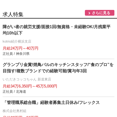
さらに見る
求人特集
障がい者の就労支援/面接1回/無資格・未経験OK/月残業平
均10h以下
kotrio紹介横浜支店
月給24万円～40万円
正社員 / 神奈川県
グランプリ金賞!焼鳥バルのキッチンスタッフ/“食のプロ”を
目指す!複数ブランドでの経験可能/賞与年3回
いただきコッコちゃん 新道東店
月給34万6,350円～45万5,000円
正社員 / 北海道
「管理職系総合職」経験者募集土日休み/フレックス
株式会社奥村組