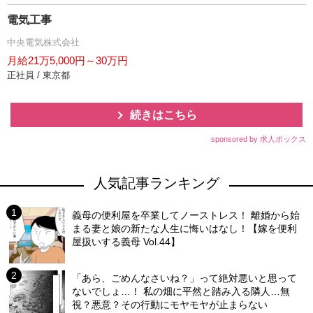
電気工事
中央電気株式会社
月給21万5,000円～30万円
正社員 / 東京都
続きはこちら
sponsored by 求人ボックス
人気記事ランキング
義母の便利屋を卒業してノーストレス！ 離婚から始
まる妻と娘の新たな人生に悔いはなし！【嫁を便利
屋扱いする義母 Vol.44】
「あら、ごめんなさいね？」って絶対悪いと思って
ないでしょ…！ 私の畑に平然と踏み入る隣人…無
視？悪意？その行動にモヤモヤが止まらない