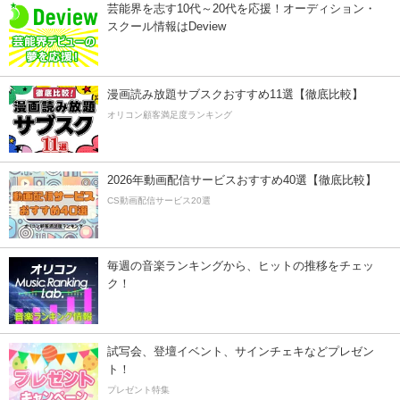
芸能界を志す10代～20代を応援！オーディション・
スクール情報はDeview
漫画読み放題サブスクおすすめ11選【徹底比較】
オリコン顧客満足度ランキング
2026年動画配信サービスおすすめ40選【徹底比較】
CS動画配信サービス20選
毎週の音楽ランキングから、ヒットの推移をチェッ
ク！
試写会、登壇イベント、サインチェキなどプレゼン
ト！
プレゼント特集