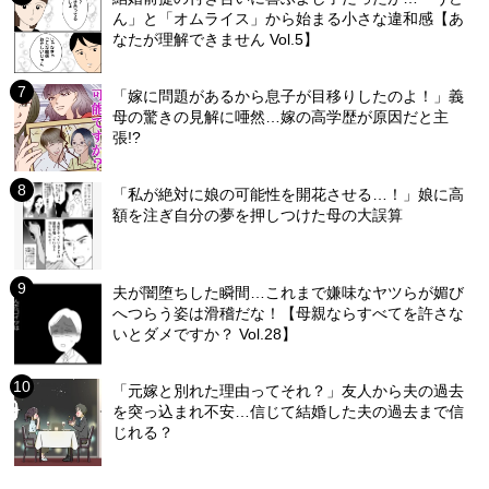
ん」と「オムライス」から始まる小さな違和感【あ
なたが理解できません Vol.5】
「嫁に問題があるから息子が目移りしたのよ！」義
母の驚きの見解に唖然…嫁の高学歴が原因だと主
張!?
「私が絶対に娘の可能性を開花させる…！」娘に高
額を注ぎ自分の夢を押しつけた母の大誤算
夫が闇堕ちした瞬間…これまで嫌味なヤツらが媚び
へつらう姿は滑稽だな！【母親ならすべてを許さな
いとダメですか？ Vol.28】
「元嫁と別れた理由ってそれ？」友人から夫の過去
を突っ込まれ不安…信じて結婚した夫の過去まで信
じれる？