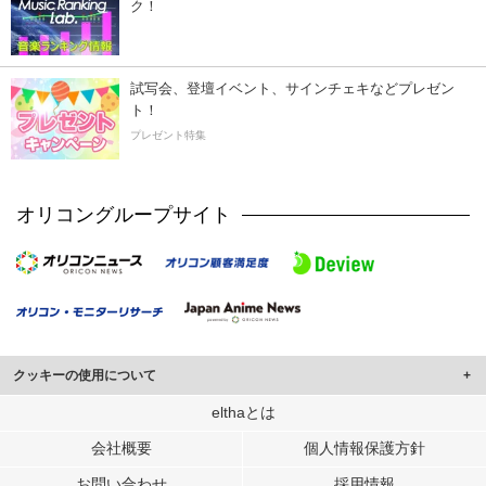
ク！
試写会、登壇イベント、サインチェキなどプレゼン
ト！
プレゼント特集
オリコングループサイト
クッキーの使用について
このサイトでは Cookie を使用して、ユーザーに合わせたコンテンツや広告の
elthaとは
表示、ソーシャル メディア機能の提供、広告の表示回数やクリック数の測定を
会社概要
個人情報保護方針
行っています。
また、ユーザーによるサイトの利用状況についても情報を収集し、ソーシャル
お問い合わせ
採用情報
メディアや広告配信、データ解析の各パートナーに提供しています。