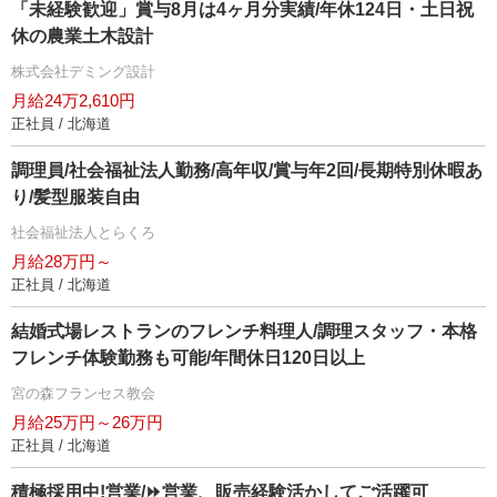
「未経験歓迎」賞与8月は4ヶ月分実績/年休124日・土日祝
休の農業土木設計
株式会社デミング設計
月給24万2,610円
正社員 / 北海道
調理員/社会福祉法人勤務/高年収/賞与年2回/長期特別休暇あ
り/髪型服装自由
社会福祉法人とらくろ
月給28万円～
正社員 / 北海道
結婚式場レストランのフレンチ料理人/調理スタッフ・本格
フレンチ体験勤務も可能/年間休日120日以上
宮の森フランセス教会
月給25万円～26万円
正社員 / 北海道
積極採用中!営業/⏩️営業、販売経験活かしてご活躍可