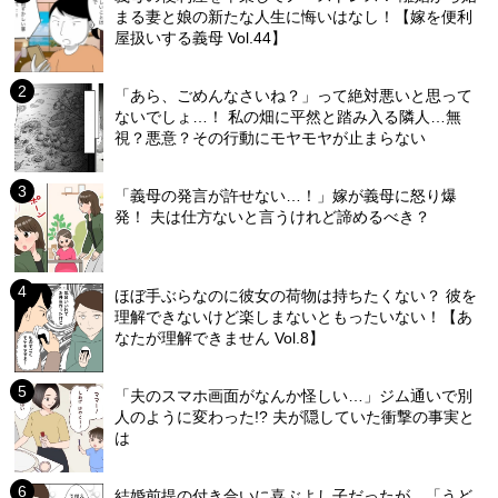
まる妻と娘の新たな人生に悔いはなし！【嫁を便利
屋扱いする義母 Vol.44】
「あら、ごめんなさいね？」って絶対悪いと思って
ないでしょ…！ 私の畑に平然と踏み入る隣人…無
視？悪意？その行動にモヤモヤが止まらない
「義母の発言が許せない…！」嫁が義母に怒り爆
発！ 夫は仕方ないと言うけれど諦めるべき？
ほぼ手ぶらなのに彼女の荷物は持ちたくない？ 彼を
理解できないけど楽しまないともったいない！【あ
なたが理解できません Vol.8】
「夫のスマホ画面がなんか怪しい…」ジム通いで別
人のように変わった!? 夫が隠していた衝撃の事実と
は
結婚前提の付き合いに喜ぶよし子だったが…「うど