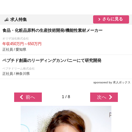
さらに見る
求人特集
食品・化粧品原料の生産技術開発/機能性素材メーカー
オリザ油化株式会社
年収450万円～650万円
正社員 / 愛知県
ペプチド創薬のリーディングカンパニーにて研究開発
ペプチドリーム株式会社
正社員 / 神奈川県
sponsored by 求人ボックス
1 / 8
前へ
次へ