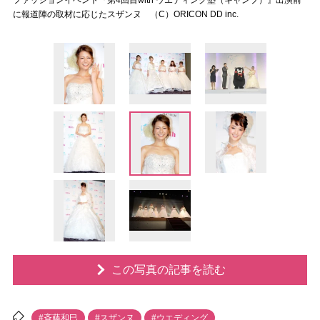
ファッションイベント『第4回目with ウエディング塾（キャンプ）』出演前
に報道陣の取材に応じたスザンヌ （C）ORICON DD inc.
この写真の記事を読む
#斉藤和巳
#スザンヌ
#ウエディング