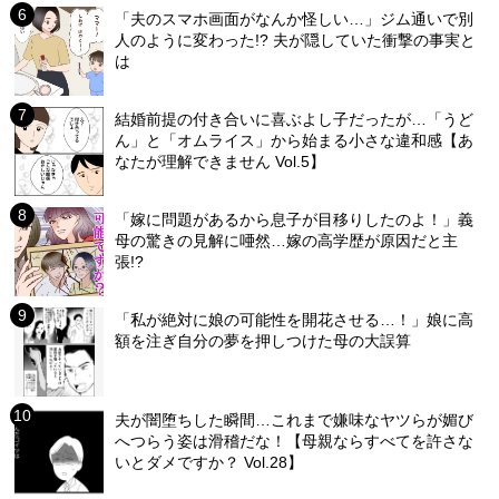
「夫のスマホ画面がなんか怪しい…」ジム通いで別
人のように変わった!? 夫が隠していた衝撃の事実と
は
結婚前提の付き合いに喜ぶよし子だったが…「うど
ん」と「オムライス」から始まる小さな違和感【あ
なたが理解できません Vol.5】
「嫁に問題があるから息子が目移りしたのよ！」義
母の驚きの見解に唖然…嫁の高学歴が原因だと主
張!?
「私が絶対に娘の可能性を開花させる…！」娘に高
額を注ぎ自分の夢を押しつけた母の大誤算
夫が闇堕ちした瞬間…これまで嫌味なヤツらが媚び
へつらう姿は滑稽だな！【母親ならすべてを許さな
いとダメですか？ Vol.28】