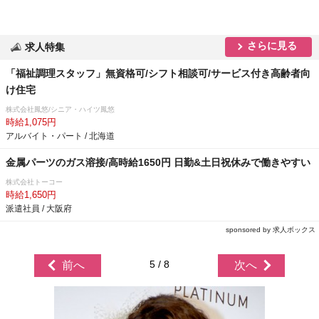
さらに見る
求人特集
「福祉調理スタッフ」無資格可/シフト相談可/サービス付き高齢者向
け住宅
株式会社鳳悠/シニア・ハイツ鳳悠
時給1,075円
アルバイト・パート / 北海道
金属パーツのガス溶接/高時給1650円 日勤&土日祝休みで働きやすい
株式会社トーコー
時給1,650円
派遣社員 / 大阪府
sponsored by 求人ボックス
5 / 8
前へ
次へ