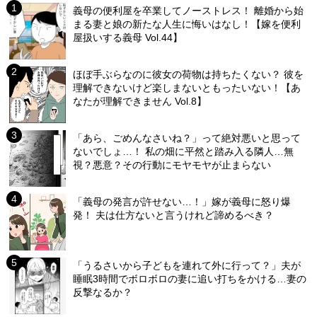
義母の便利屋を卒業してノーストレス！ 離婚から始
まる妻と娘の新たな人生に悔いはなし！【嫁を便利
屋扱いする義母 Vol.44】
ほぼ手ぶらなのに彼女の荷物は持ちたくない？ 彼を
理解できないけど楽しまないともったいない！【あ
なたが理解できません Vol.8】
「あら、ごめんなさいね？」って絶対悪いと思って
ないでしょ…！ 私の畑に平然と踏み入る隣人…無
視？悪意？その行動にモヤモヤが止まらない
「義母の発言が許せない…！」嫁が義母に怒り爆
発！ 夫は仕方ないと言うけれど諦めるべき？
「うるさいから子どもを連れて外に行って？」夫が
睡眠3時間でボロボロの妻に追い打ちをかける…妻の
反撃なるか？