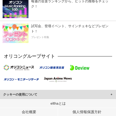
毎週の音楽ランキングから、ヒットの推移をチェッ
ク！
試写会、登壇イベント、サインチェキなどプレゼン
ト！
プレゼント特集
オリコングループサイト
クッキーの使用について
このサイトでは Cookie を使用して、ユーザーに合わせたコンテンツや広告の
elthaとは
表示、ソーシャル メディア機能の提供、広告の表示回数やクリック数の測定を
会社概要
個人情報保護方針
行っています。