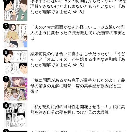
ほぼ手ぶらなのに彼女の荷物は持ちたくない？ 彼を
理解できないけど楽しまないともったいない！【あ
なたが理解できません Vol.8】
「夫のスマホ画面がなんか怪しい…」ジム通いで別
人のように変わった!? 夫が隠していた衝撃の事実と
は
結婚前提の付き合いに喜ぶよし子だったが…「うど
ん」と「オムライス」から始まる小さな違和感【あ
なたが理解できません Vol.5】
「嫁に問題があるから息子が目移りしたのよ！」義
母の驚きの見解に唖然…嫁の高学歴が原因だと主
張!?
「私が絶対に娘の可能性を開花させる…！」娘に高
額を注ぎ自分の夢を押しつけた母の大誤算