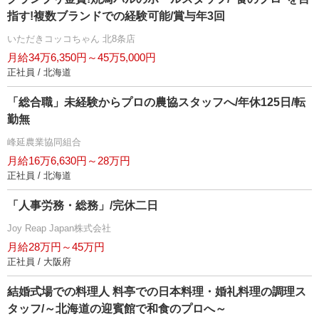
指す!複数ブランドでの経験可能/賞与年3回
いただきコッコちゃん 北8条店
月給34万6,350円～45万5,000円
正社員 / 北海道
「総合職」未経験からプロの農協スタッフへ/年休125日/転
勤無
峰延農業協同組合
月給16万6,630円～28万円
正社員 / 北海道
「人事労務・総務」/完休二日
Joy Reap Japan株式会社
月給28万円～45万円
正社員 / 大阪府
結婚式場での料理人 料亭での日本料理・婚礼料理の調理ス
タッフ/～北海道の迎賓館で和食のプロへ～