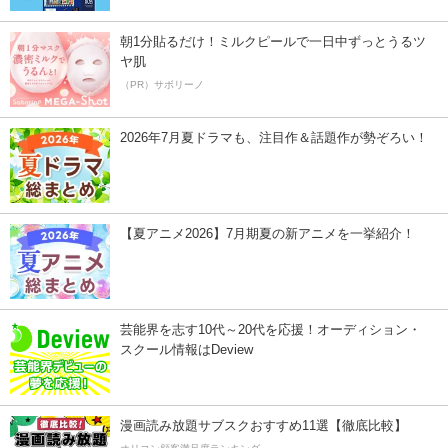
朝1分貼るだけ！ミルクピールで一日中ずっとうるツ
ヤ肌
（PR）サボリーノ
2026年7月夏ドラマも、注目作＆話題作が勢ぞろい！
【夏アニメ2026】7月期夏の新アニメを一挙紹介！
芸能界を志す10代～20代を応援！オーディション・
スクール情報はDeview
漫画読み放題サブスクおすすめ11選【徹底比較】