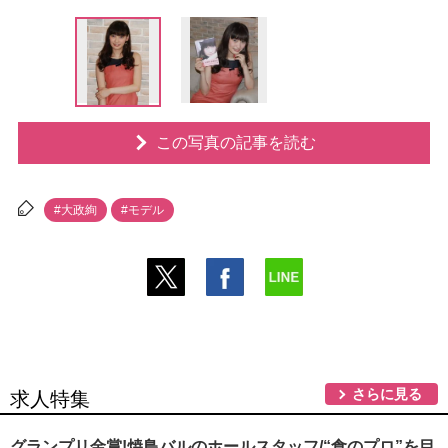
この写真の記事を読む
#大政絢
#モデル
さらに見る
求人特集
グランプリ金賞!焼鳥バルのホールスタッフ/“食のプロ”を目