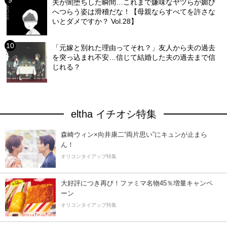
夫が闇堕ちした瞬間…これまで嫌味なヤツらが媚び
へつらう姿は滑稽だな！【母親ならすべてを許さな
いとダメですか？ Vol.28】
「元嫁と別れた理由ってそれ？」友人から夫の過去
を突っ込まれ不安…信じて結婚した夫の過去まで信
じれる？
eltha イチオシ特集
森崎ウィン×向井康二“両片思い”にキュンが止まら
ん！
オリコンタイアップ特集
大好評につき再び！ファミマ名物45％増量キャンペ
ーン
オリコンタイアップ特集