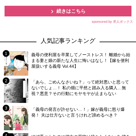
続きはこちら
sponsored by 求人ボックス
人気記事ランキング
義母の便利屋を卒業してノーストレス！ 離婚から始
まる妻と娘の新たな人生に悔いはなし！【嫁を便利
屋扱いする義母 Vol.44】
「あら、ごめんなさいね？」って絶対悪いと思って
ないでしょ…！ 私の畑に平然と踏み入る隣人…無
視？悪意？その行動にモヤモヤが止まらない
「義母の発言が許せない…！」嫁が義母に怒り爆
発！ 夫は仕方ないと言うけれど諦めるべき？