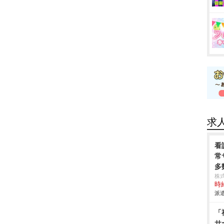
求
看
常
多
株
時給
派遣
「
サ