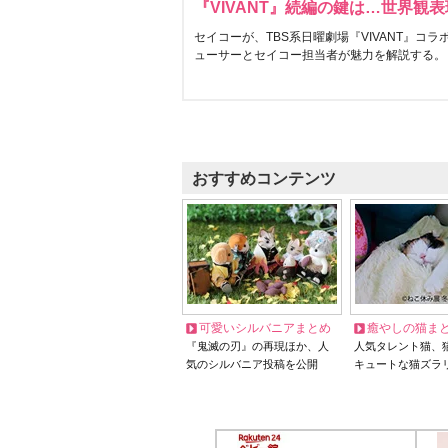
『VIVANT』続編の鍵は…世界観
セイコーが、TBS系日曜劇場『VIVANT』コ
ューサーとセイコー担当者が魅力を解説する。
おすすめコンテンツ
可愛いシルバニアまとめ
癒やしの猫ま
『鬼滅の刃』の再現ほか、人
人気タレント猫、
気のシルバニア投稿を公開
キュートな猫ズラ