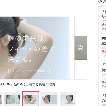
求
「
サ
株
時給
アル
寮
組立
株
時給
正社
「
須
株
グ
時給
NSATION』新CMに出演する長谷川理恵
アル
「
の
有