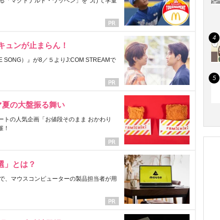
る「マクドナルド・ワッペン」をつけて学童
にキュンが止まらん！
ONG）』が8／５よりJ:COM STREAMで
マ夏の大盤振る舞い
ートの人気企画「お値段そのまま おかわり
催！
選」とは？
で、マウスコンピューターの製品担当者が用