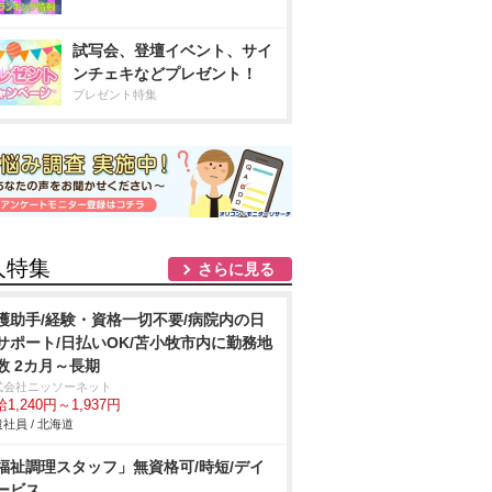
試写会、登壇イベント、サイ
ンチェキなどプレゼント！
プレゼント特集
人特集
さらに見る
護助手/経験・資格一切不要/病院内の日
サポート/日払いOK/苫小牧市内に勤務地
数 2カ月～長期
式会社ニッソーネット
1,240円～1,937円
社員 / 北海道
福祉調理スタッフ」無資格可/時短/デイ
ービス