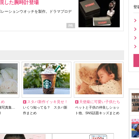
表現した腕時計登場
登
ラボレーションウオッチを製作。ドラマプロデ
とめ
スタバ新作イッキ見せ！
天使級に可愛い子供たち
猫写真集…
いくつ知ってる？ スタバ新
ペットと子供の仲良しショッ
リ
作まとめ
ト他、SNS話題キッズまとめ