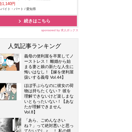
1,140円
バイト・パート / 愛知県
続きはこちら
sponsored by 求人ボックス
人気記事ランキング
義母の便利屋を卒業してノ
ーストレス！ 離婚から始
まる妻と娘の新たな人生に
悔いはなし！【嫁を便利屋
扱いする義母 Vol.44】
ほぼ手ぶらなのに彼女の荷
物は持ちたくない？ 彼を
理解できないけど楽しまな
いともったいない！【あな
たが理解できません
Vol.8】
「あら、ごめんなさい
ね？」って絶対悪いと思っ
てないでしょ…！ 私の畑