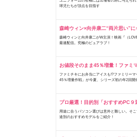
ユニフォームの右袖には出場者のみに与えられ
球児たちが頂点を目指す
森崎ウィン×向井康二“両片思い”
森崎ウィンと向井康二がW主演！映画『（LOVE S
最速配信。究極のピュアラブ！
お値段そのまま45％増量！ファミ
ファミチキにお弁当にアイスも!?ファミリーマ
45％増量作戦」が今夏、シリーズ初の年2回開
プロ厳選！目的別「おすすめPC９
用途に合うパソコン選びは意外と難しい。そこ
途別のおすすめモデルをご紹介！