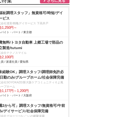
人特集
さらに見る
福祉調理スタッフ」無資格可/時短/デイ
ービス
式会社達富/鶴亀デイサービス 下高井戸
1,250円～
バイト・パート / 東京都
費無料/トヨタ自動車 上郷工場で部品の
製造/tutumi
式会社テクノスマイル
2,100円
員 / 派遣社員 / 愛知県
未経験OK」調理スタッフ/調理師免許必
/日勤のみ/グループホーム/社会保障完備
式会社SOYOKAZE/新大阪ケアコミュニティそよ風
ループホーム
1,177円～1,200円
バイト・パート / 大阪府
週2から可」調理スタッフ/無資格可/午前
み/デイサービス/社会保障完備
限会社グローリー/いこいの郷聚楽園