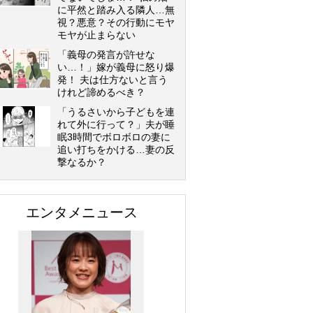
に平然と踏み入る隣人…無
視？悪意？その行動にモヤ
モヤが止まらない
「義母の発言が許せな
い…！」嫁が義母に怒り爆
発！ 夫は仕方ないと言う
けれど諦めるべき？
「うるさいから子どもを連
れて外に行って？」夫が睡
眠3時間でボロボロの妻に
追い打ちをかける…妻の反
撃なるか？
エンタメニュース