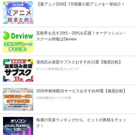
【夏アニメ2026】7月期夏の新アニメを一挙紹介！
芸能界を志す10代～20代を応援！オーディション・
スクール情報はDeview
漫画読み放題サブスクおすすめ11選【徹底比較】
オリコン顧客満足度ランキング
2026年動画配信サービスおすすめ40選【徹底比較】
CS動画配信サービス20選
毎週の音楽ランキングから、ヒットの推移をチェッ
ク！