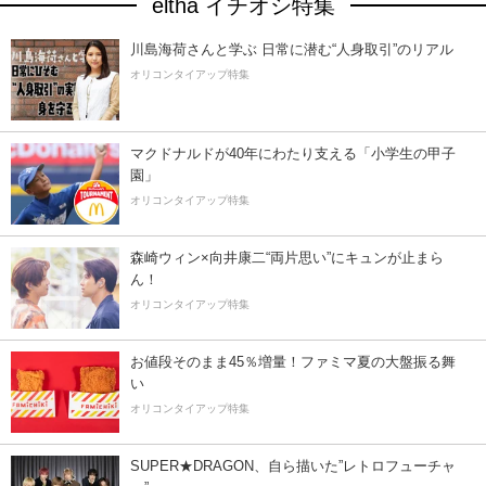
eltha イチオシ特集
川島海荷さんと学ぶ 日常に潜む“人身取引”のリアル
オリコンタイアップ特集
マクドナルドが40年にわたり支える「小学生の甲子
園」
オリコンタイアップ特集
森崎ウィン×向井康二“両片思い”にキュンが止まら
ん！
オリコンタイアップ特集
お値段そのまま45％増量！ファミマ夏の大盤振る舞
い
オリコンタイアップ特集
SUPER★DRAGON、自ら描いた”レトロフューチャ