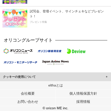
試写会、登壇イベント、サインチェキなどプレゼン
ト！
プレゼント特集
オリコングループサイト
クッキーの使用について
このサイトでは Cookie を使用して、ユーザーに合わせたコンテンツや広告の
elthaとは
表示、ソーシャル メディア機能の提供、広告の表示回数やクリック数の測定を
会社概要
個人情報保護方針
行っています。
また、ユーザーによるサイトの利用状況についても情報を収集し、ソーシャル
お問い合わせ
採用情報
メディアや広告配信、データ解析の各パートナーに提供しています。
各パートナーは、この情報とユーザーが各パートナーに提供した他の情報や、
© oricon ME inc.
ユーザーが各パートナーのサービスを使用したときに収集した他の情報を組み