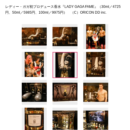
レディー・ガガ初プロデュース香水『LADY GAGA FAME』（30ml／4725
円、50ml／5985円、100ml／9975円） （C）ORICON DD inc.