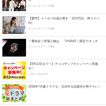
ー”
オリコンタイアップ特集
【驚愕】メーカー社員が推す「10万円台」神コスパ
PC
オリコンタイアップ特集
一番似合う登場人物は…『VIVANT』限定ウオッチ
オリコンタイアップ特集
【8月12日まで！】チョコザップキャンペーン実施
中！
（PR）chocoZAP
2026年7月夏ドラマも、注目作＆話題作が勢ぞろい！