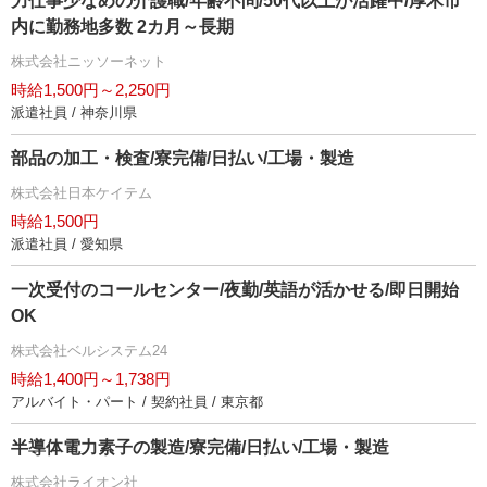
力仕事少なめの介護職/年齢不問/50代以上が活躍中/厚木市
内に勤務地多数 2カ月～長期
株式会社ニッソーネット
時給1,500円～2,250円
派遣社員 / 神奈川県
部品の加工・検査/寮完備/日払い/工場・製造
株式会社日本ケイテム
時給1,500円
派遣社員 / 愛知県
一次受付のコールセンター/夜勤/英語が活かせる/即日開始
OK
株式会社ベルシステム24
時給1,400円～1,738円
アルバイト・パート / 契約社員 / 東京都
半導体電力素子の製造/寮完備/日払い/工場・製造
株式会社ライオン社