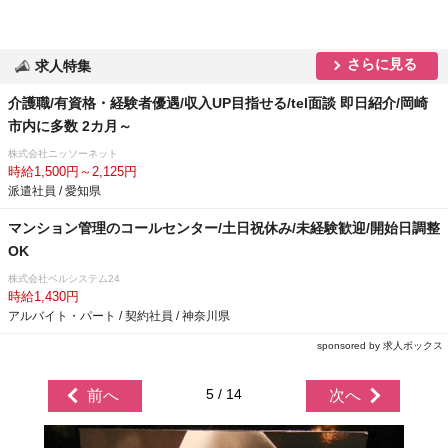
さらに見る
求人特集
介護職/有資格・経験者優遇/収入UP目指せる/tel面談 即日紹介/岡崎
市内に多数 2カ月～
株式会社ニッソーネット
時給1,500円～2,125円
派遣社員 / 愛知県
マンション管理のコールセンター/土日祝休み/未経験歓迎/開始日調整
OK
株式会社ベルシステム24
時給1,430円
アルバイト・パート / 契約社員 / 神奈川県
sponsored by 求人ボックス
5 / 14
前へ
次へ