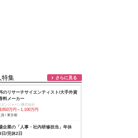
人特集
さらに見る
料のリサーチサイエンティスト/大手外資
香料メーカー
ボダンジャパン株式会社
収850万円～1,100万円
員 / 東京都
場企業の「人事・社内研修担当」年休
23日/完休2日