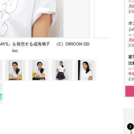
勤
月
正社
ホ
シ
株
月給
DAYS』を発売する成海璃子 （C）ORICON DD
正社
inc.
家
比
株
年
正社