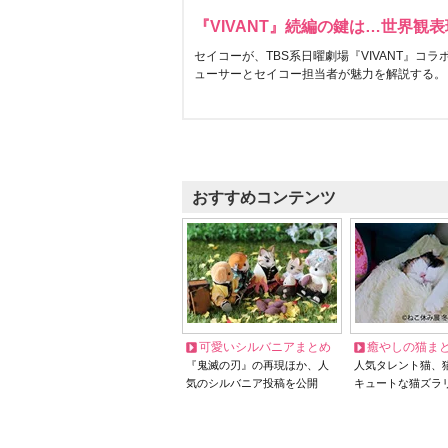
『VIVANT』続編の鍵は…世界観
セイコーが、TBS系日曜劇場『VIVANT』コ
ューサーとセイコー担当者が魅力を解説する。
おすすめコンテンツ
可愛いシルバニアまとめ
癒やしの猫ま
『鬼滅の刃』の再現ほか、人
人気タレント猫、
気のシルバニア投稿を公開
キュートな猫ズラ