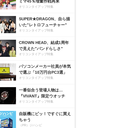
ミマ45％増量作戦再来
オリコンタイアップ特集
SUPER★DRAGON、自ら描
いた”レトロフューチャー”
オリコンタイアップ特集
CROWN HEAD、結成1周年
で見えた”バンドらしさ”
オリコンタイアップ特集
パソコンメーカー社員が本気
で選ぶ「10万円台PC3選」
オリコンタイアップ特集
一番似合う登場人物は…
『VIVANT』限定ウオッチ
オリコンタイアップ特集
自販機にピッ！ですぐに買え
ちゃう
（PR）ジハンピ