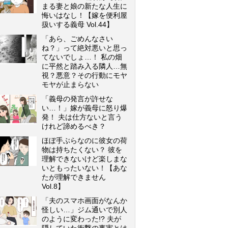
まる妻と娘の新たな人生に
悔いはなし！【嫁を便利屋
扱いする義母 Vol.44】
「あら、ごめんなさい
ね？」って絶対悪いと思っ
てないでしょ…！ 私の畑
に平然と踏み入る隣人…無
視？悪意？その行動にモヤ
モヤが止まらない
「義母の発言が許せな
い…！」嫁が義母に怒り爆
発！ 夫は仕方ないと言う
けれど諦めるべき？
ほぼ手ぶらなのに彼女の荷
物は持ちたくない？ 彼を
理解できないけど楽しまな
いともったいない！【あな
たが理解できません
Vol.8】
「夫のスマホ画面がなんか
怪しい…」ジム通いで別人
のように変わった!? 夫が