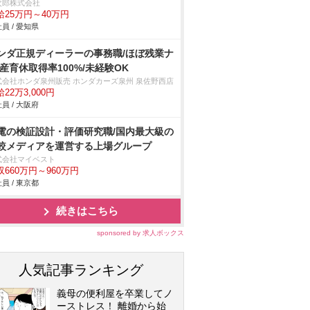
次郎株式会社
給25万円～40万円
員 / 愛知県
ンダ正規ディーラーの事務職/ほぼ残業ナ
/産育休取得率100%/未経験OK
式会社ホンダ泉州販売 ホンダカーズ泉州 泉佐野西店
22万3,000円
員 / 大阪府
電の検証設計・評価研究職/国内最大級の
較メディアを運営する上場グループ
式会社マイベスト
収660万円～960万円
員 / 東京都
続きはこちら
sponsored by 求人ボックス
人気記事ランキング
義母の便利屋を卒業してノ
ーストレス！ 離婚から始