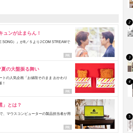
にキュンが止まらん！
ONG）』が8／５よりJ:COM STREAMで
マ夏の大盤振る舞い
ートの人気企画「お値段そのまま おかわり
催！
選」とは？
で、マウスコンピューターの製品担当者が用