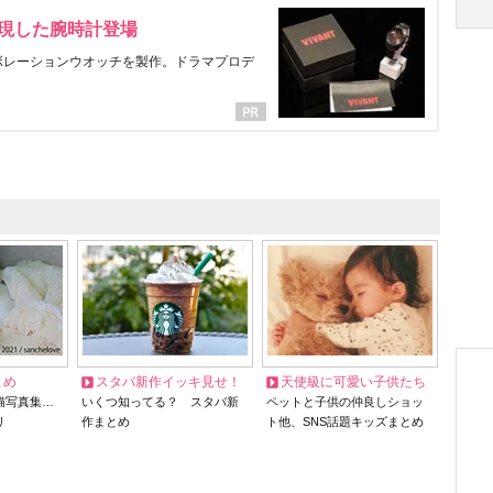
表現した腕時計登場
ラボレーションウオッチを製作。ドラマプロデ
とめ
スタバ新作イッキ見せ！
天使級に可愛い子供たち
猫写真集…
いくつ知ってる？ スタバ新
ペットと子供の仲良しショッ
リ
作まとめ
ト他、SNS話題キッズまとめ