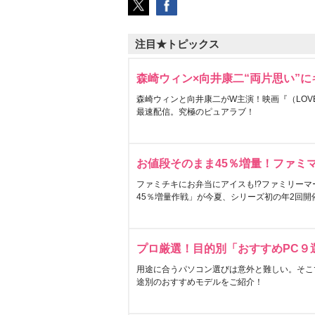
注目★トピックス
森崎ウィン×向井康二“両片思い”
森崎ウィンと向井康二がW主演！映画『（LOVE S
最速配信。究極のピュアラブ！
お値段そのまま45％増量！ファミ
ファミチキにお弁当にアイスも!?ファミリーマ
45％増量作戦」が今夏、シリーズ初の年2回開
プロ厳選！目的別「おすすめPC９
用途に合うパソコン選びは意外と難しい。そこ
途別のおすすめモデルをご紹介！