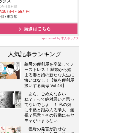
ックス
式会社奥村組
給38万円～56万円
員 / 東京都
続きはこちら
sponsored by 求人ボックス
人気記事ランキング
義母の便利屋を卒業してノ
ーストレス！ 離婚から始
まる妻と娘の新たな人生に
悔いはなし！【嫁を便利屋
扱いする義母 Vol.44】
「あら、ごめんなさい
ね？」って絶対悪いと思っ
てないでしょ…！ 私の畑
に平然と踏み入る隣人…無
視？悪意？その行動にモヤ
モヤが止まらない
「義母の発言が許せな