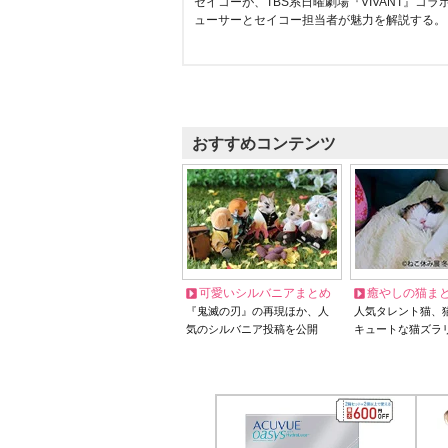
セイコーが、TBS系日曜劇場『VIVANT』コ
ューサーとセイコー担当者が魅力を解説する。
おすすめコンテンツ
可愛いシルバニアまとめ
癒やしの猫ま
『鬼滅の刃』の再現ほか、人
人気タレント猫、
気のシルバニア投稿を公開
キュートな猫ズラ