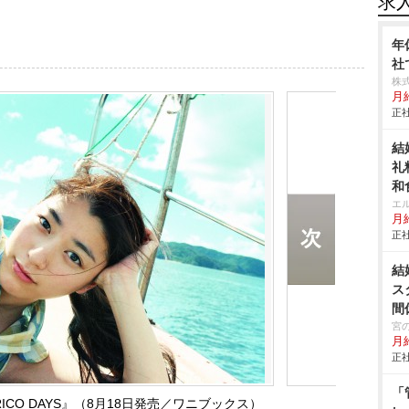
求
年
社
株
月
正社
結
礼
和
エ
月給
正社
結
ス
間
宮
月
正社
「
CO DAYS』（8月18日発売／ワニブックス）