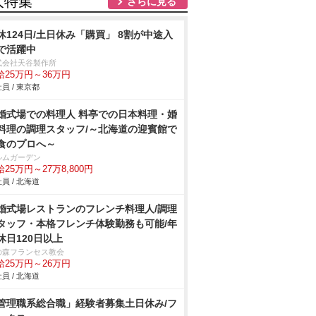
人特集
さらに見る
休124日/土日休み「購買」 8割が中途入
で活躍中
式会社天谷製作所
給25万円～36万円
員 / 東京都
婚式場での料理人 料亭での日本料理・婚
料理の調理スタッフ/～北海道の迎賓館で
食のプロへ～
ルムガーデン
25万円～27万8,800円
員 / 北海道
婚式場レストランのフレンチ料理人/調理
タッフ・本格フレンチ体験勤務も可能/年
休日120日以上
の森フランセス教会
給25万円～26万円
員 / 北海道
管理職系総合職」経験者募集土日休み/フ