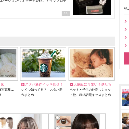
ラボレーションウオッチを製作。ドラマプロデ
登
とめ
スタバ新作イッキ見せ！
天使級に可愛い子供たち
猫写真集…
いくつ知ってる？ スタバ新
ペットと子供の仲良しショッ
リ
作まとめ
ト他、SNS話題キッズまとめ