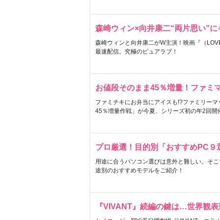
森崎ウィン×向井康二“両片思い”
森崎ウィンと向井康二がW主演！映画『（LOVE S
最速配信。究極のピュアラブ！
お値段そのまま45％増量！ファミ
ファミチキにお弁当にアイスも!?ファミリーマ
45％増量作戦」が今夏、シリーズ初の年2回開
プロ厳選！目的別「おすすめPC９
用途に合うパソコン選びは意外と難しい。そこ
途別のおすすめモデルをご紹介！
『VIVANT』続編の鍵は…世界観