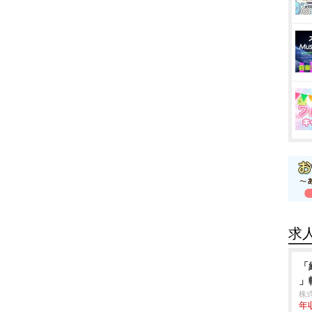
求
「
」
株式
年