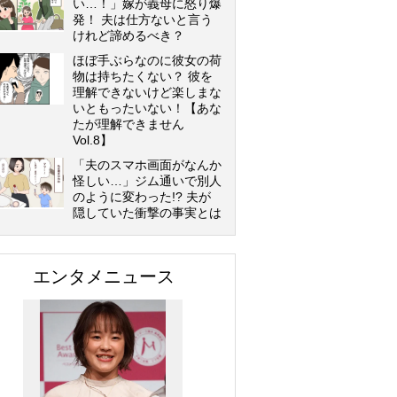
い…！」嫁が義母に怒り爆
発！ 夫は仕方ないと言う
けれど諦めるべき？
ほぼ手ぶらなのに彼女の荷
物は持ちたくない？ 彼を
理解できないけど楽しまな
いともったいない！【あな
たが理解できません
Vol.8】
「夫のスマホ画面がなんか
怪しい…」ジム通いで別人
のように変わった!? 夫が
隠していた衝撃の事実とは
エンタメニュース