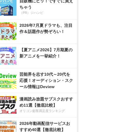
自販機にピッ！ですぐに買え
ちゃう
（PR）ジハンピ
2026年7月夏ドラマも、注目
作＆話題作が勢ぞろい！
【夏アニメ2026】7月期夏の
新アニメを一挙紹介！
芸能界を志す10代～20代を
応援！オーディション・スク
ール情報はDeview
漫画読み放題サブスクおすす
め11選【徹底比較】
オリコン顧客満足度ランキング
2026年動画配信サービスお
すすめ40選【徹底比較】