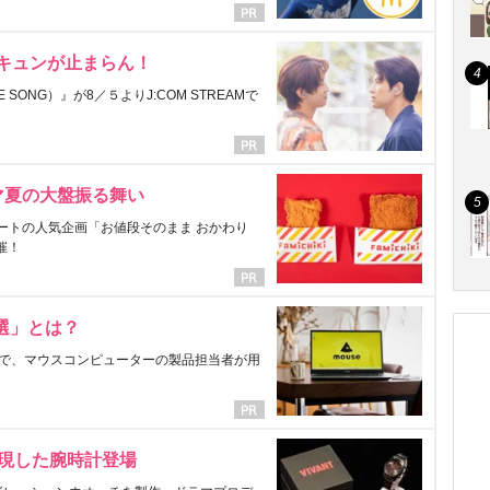
にキュンが止まらん！
ONG）』が8／５よりJ:COM STREAMで
マ夏の大盤振る舞い
ートの人気企画「お値段そのまま おかわり
催！
選」とは？
で、マウスコンピューターの製品担当者が用
表現した腕時計登場