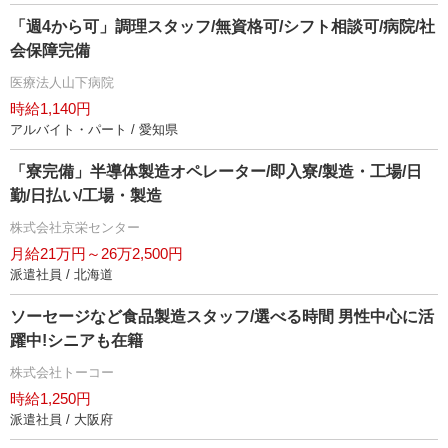
「週4から可」調理スタッフ/無資格可/シフト相談可/病院/社
会保障完備
医療法人山下病院
時給1,140円
アルバイト・パート / 愛知県
「寮完備」半導体製造オペレーター/即入寮/製造・工場/日
勤/日払い/工場・製造
株式会社京栄センター
月給21万円～26万2,500円
派遣社員 / 北海道
ソーセージなど食品製造スタッフ/選べる時間 男性中心に活
躍中!シニアも在籍
株式会社トーコー
時給1,250円
派遣社員 / 大阪府