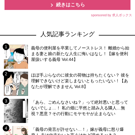
続きはこちら
sponsored by 求人ボックス
人気記事ランキング
義母の便利屋を卒業してノーストレス！ 離婚から始
まる妻と娘の新たな人生に悔いはなし！【嫁を便利
屋扱いする義母 Vol.44】
ほぼ手ぶらなのに彼女の荷物は持ちたくない？ 彼を
理解できないけど楽しまないともったいない！【あ
なたが理解できません Vol.8】
「あら、ごめんなさいね？」って絶対悪いと思って
ないでしょ…！ 私の畑に平然と踏み入る隣人…無
視？悪意？その行動にモヤモヤが止まらない
「義母の発言が許せない…！」嫁が義母に怒り爆