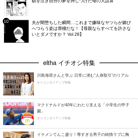
額を注ぎ自分の夢を押しつけた母の大誤算
夫が闇堕ちした瞬間…これまで嫌味なヤツらが媚び
へつらう姿は滑稽だな！【母親ならすべてを許さな
いとダメですか？ Vol.28】
eltha イチオシ特集
川島海荷さんと学ぶ 日常に潜む“人身取引”のリアル
オリコンタイアップ特集
マクドナルドが40年にわたり支える「小学生の甲子
園」
オリコンタイアップ特集
イケメンてんこ盛り！尊すぎる男子の純情ラブに胸