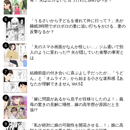
発！ 夫は仕方ないと言うけれど諦めるべき？
「うるさいから子どもを連れて外に行って？」夫が
睡眠3時間でボロボロの妻に追い打ちをかける…妻の
反撃なるか？
「夫のスマホ画面がなんか怪しい…」ジム通いで別
人のように変わった!? 夫が隠していた衝撃の事実と
は
結婚前提の付き合いに喜ぶよし子だったが…「うど
ん」と「オムライス」から始まる小さな違和感【あ
なたが理解できません Vol.5】
「嫁に問題があるから息子が目移りしたのよ！」義
母の驚きの見解に唖然…嫁の高学歴が原因だと主
張!?
「私が絶対に娘の可能性を開花させる…！」娘に高