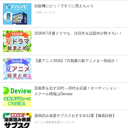
自販機にピッ！ですぐに買えちゃう
（PR）ジハンピ
2026年7月夏ドラマも、注目作＆話題作が勢ぞろい！
【夏アニメ2026】7月期夏の新アニメを一挙紹介！
芸能界を志す10代～20代を応援！オーディション・
スクール情報はDeview
漫画読み放題サブスクおすすめ11選【徹底比較】
オリコン顧客満足度ランキング