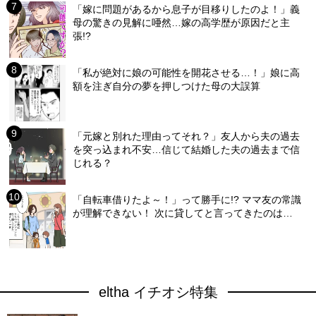
「嫁に問題があるから息子が目移りしたのよ！」義
母の驚きの見解に唖然…嫁の高学歴が原因だと主
張!?
「私が絶対に娘の可能性を開花させる…！」娘に高
額を注ぎ自分の夢を押しつけた母の大誤算
「元嫁と別れた理由ってそれ？」友人から夫の過去
を突っ込まれ不安…信じて結婚した夫の過去まで信
じれる？
「自転車借りたよ～！」って勝手に!? ママ友の常識
が理解できない！ 次に貸してと言ってきたのは…
eltha イチオシ特集