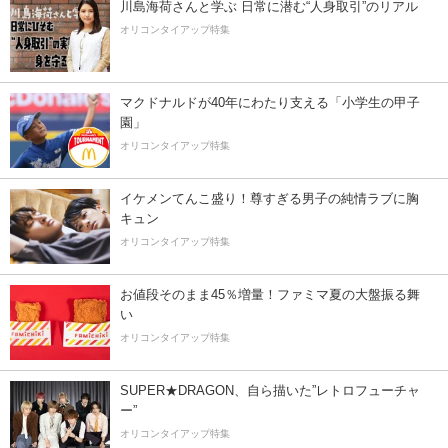
川島海荷さんと学ぶ 日常に潜む“人身取引”のリアル
オリコンタイアップ特集
マクドナルドが40年にわたり支える「小学生の甲子
園」
オリコンタイアップ特集
イケメンてんこ盛り！尊すぎる男子の純情ラブに胸
キュン
オリコンタイアップ特集
お値段そのまま45％増量！ファミマ夏の大盤振る舞
い
オリコンタイアップ特集
SUPER★DRAGON、自ら描いた”レトロフューチャ
ー”
オリコンタイアップ特集