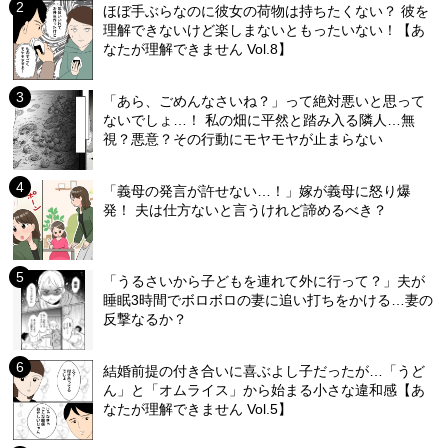
ほぼ手ぶらなのに彼女の荷物は持ちたくない？ 彼を
理解できないけど楽しまないともったいない！【あ
なたが理解できません Vol.8】
「あら、ごめんなさいね？」って絶対悪いと思って
ないでしょ…！ 私の畑に平然と踏み入る隣人…無
視？悪意？その行動にモヤモヤが止まらない
「義母の発言が許せない…！」嫁が義母に怒り爆
発！ 夫は仕方ないと言うけれど諦めるべき？
「うるさいから子どもを連れて外に行って？」夫が
睡眠3時間でボロボロの妻に追い打ちをかける…妻の
反撃なるか？
結婚前提の付き合いに喜ぶよし子だったが…「うど
ん」と「オムライス」から始まる小さな違和感【あ
なたが理解できません Vol.5】