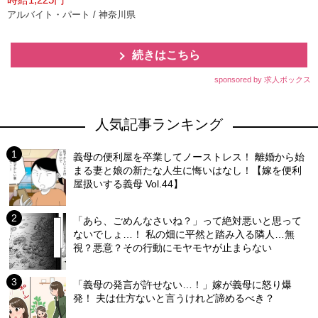
アルバイト・パート / 神奈川県
続きはこちら
sponsored by 求人ボックス
人気記事ランキング
義母の便利屋を卒業してノーストレス！ 離婚から始
まる妻と娘の新たな人生に悔いはなし！【嫁を便利
屋扱いする義母 Vol.44】
「あら、ごめんなさいね？」って絶対悪いと思って
ないでしょ…！ 私の畑に平然と踏み入る隣人…無
視？悪意？その行動にモヤモヤが止まらない
「義母の発言が許せない…！」嫁が義母に怒り爆
発！ 夫は仕方ないと言うけれど諦めるべき？