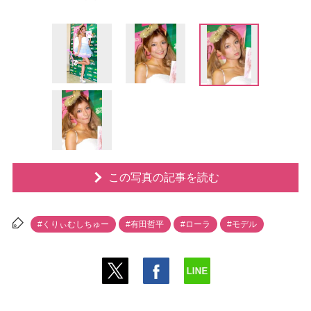
この写真の記事を読む
#くりぃむしちゅー
#有田哲平
#ローラ
#モデル