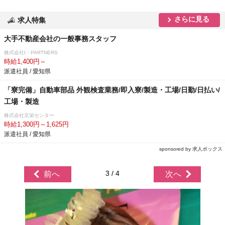
さらに見る
求人特集
大手不動産会社の一般事務スタッフ
株式会社I・PARTNERS
時給1,400円～
派遣社員 / 愛知県
「寮完備」自動車部品 外観検査業務/即入寮/製造・工場/日勤/日払い/
工場・製造
株式会社京栄センター
時給1,300円～1,625円
派遣社員 / 愛知県
sponsored by 求人ボックス
3 / 4
前へ
次へ