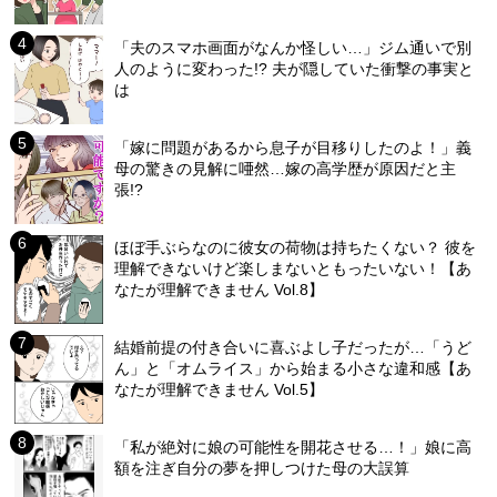
「夫のスマホ画面がなんか怪しい…」ジム通いで別
人のように変わった!? 夫が隠していた衝撃の事実と
は
「嫁に問題があるから息子が目移りしたのよ！」義
母の驚きの見解に唖然…嫁の高学歴が原因だと主
張!?
ほぼ手ぶらなのに彼女の荷物は持ちたくない？ 彼を
理解できないけど楽しまないともったいない！【あ
なたが理解できません Vol.8】
結婚前提の付き合いに喜ぶよし子だったが…「うど
ん」と「オムライス」から始まる小さな違和感【あ
なたが理解できません Vol.5】
「私が絶対に娘の可能性を開花させる…！」娘に高
額を注ぎ自分の夢を押しつけた母の大誤算