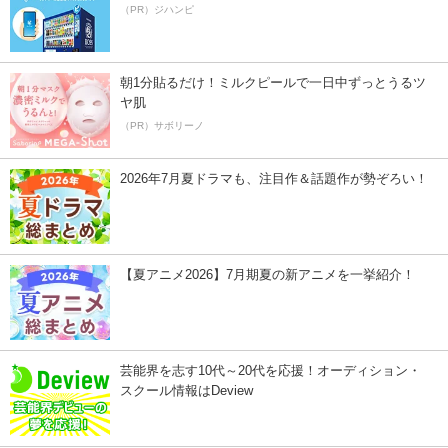
（PR）ジハンピ
朝1分貼るだけ！ミルクピールで一日中ずっとうるツ
ヤ肌
（PR）サボリーノ
2026年7月夏ドラマも、注目作＆話題作が勢ぞろい！
【夏アニメ2026】7月期夏の新アニメを一挙紹介！
芸能界を志す10代～20代を応援！オーディション・
スクール情報はDeview