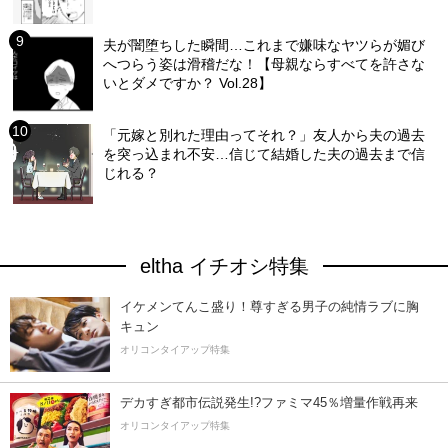
夫が闇堕ちした瞬間…これまで嫌味なヤツらが媚び
へつらう姿は滑稽だな！【母親ならすべてを許さな
いとダメですか？ Vol.28】
「元嫁と別れた理由ってそれ？」友人から夫の過去
を突っ込まれ不安…信じて結婚した夫の過去まで信
じれる？
eltha イチオシ特集
イケメンてんこ盛り！尊すぎる男子の純情ラブに胸
キュン
オリコンタイアップ特集
デカすぎ都市伝説発生!?ファミマ45％増量作戦再来
オリコンタイアップ特集