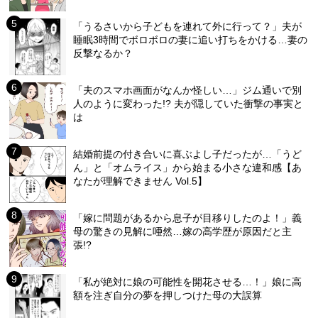
「うるさいから子どもを連れて外に行って？」夫が
睡眠3時間でボロボロの妻に追い打ちをかける…妻の
反撃なるか？
「夫のスマホ画面がなんか怪しい…」ジム通いで別
人のように変わった!? 夫が隠していた衝撃の事実と
は
結婚前提の付き合いに喜ぶよし子だったが…「うど
ん」と「オムライス」から始まる小さな違和感【あ
なたが理解できません Vol.5】
「嫁に問題があるから息子が目移りしたのよ！」義
母の驚きの見解に唖然…嫁の高学歴が原因だと主
張!?
「私が絶対に娘の可能性を開花させる…！」娘に高
額を注ぎ自分の夢を押しつけた母の大誤算