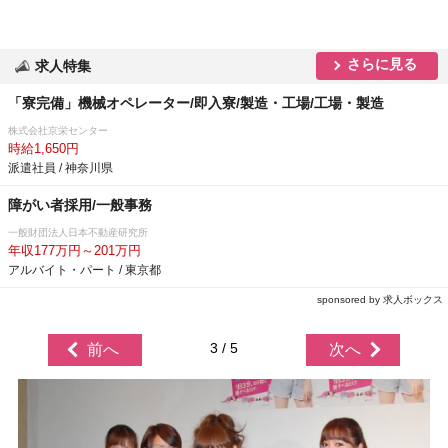
さらに見る
求人特集
「寮完備」機械オペレーター/即入寮/製造・工場/工場・製造
株式会社京栄センター
時給1,650円
派遣社員 / 神奈川県
障がい者採用/一般事務
一般財団法人日本不動産研究所
年収177万円～201万円
アルバイト・パート / 東京都
sponsored by 求人ボックス
3 / 5
前へ
次へ