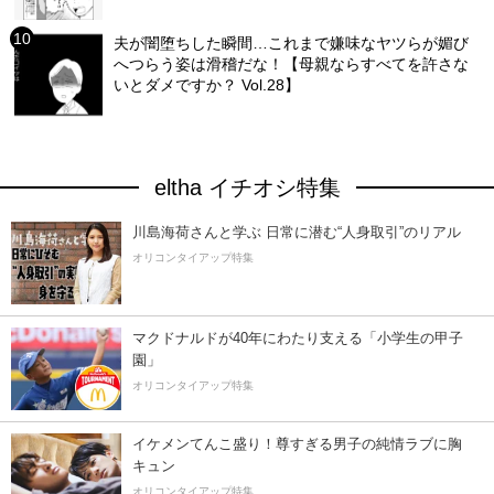
夫が闇堕ちした瞬間…これまで嫌味なヤツらが媚び
へつらう姿は滑稽だな！【母親ならすべてを許さな
いとダメですか？ Vol.28】
eltha イチオシ特集
川島海荷さんと学ぶ 日常に潜む“人身取引”のリアル
オリコンタイアップ特集
マクドナルドが40年にわたり支える「小学生の甲子
園」
オリコンタイアップ特集
イケメンてんこ盛り！尊すぎる男子の純情ラブに胸
キュン
オリコンタイアップ特集