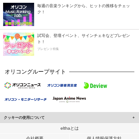
毎週の音楽ランキングから、ヒットの推移をチェッ
ク！
試写会、登壇イベント、サインチェキなどプレゼン
ト！
プレゼント特集
オリコングループサイト
クッキーの使用について
このサイトでは Cookie を使用して、ユーザーに合わせたコンテンツや広告の
elthaとは
表示、ソーシャル メディア機能の提供、広告の表示回数やクリック数の測定を
会社概要
個人情報保護方針
行っています。