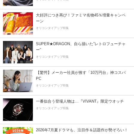
大好評につき再び！ファミマ名物45％増量キャンペ
ーン
オリコンタイアップ特集
SUPER★DRAGON、自ら描いた”レトロフューチャ
ー”
オリコンタイアップ特集
【驚愕】メーカー社員が推す「10万円台」神コスパ
PC
オリコンタイアップ特集
一番似合う登場人物は…『VIVANT』限定ウオッチ
オリコンタイアップ特集
2026年7月夏ドラマも、注目作＆話題作が勢ぞろい！