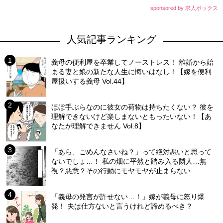
sponsored by 求人ボックス
人気記事ランキング
義母の便利屋を卒業してノーストレス！ 離婚から始
まる妻と娘の新たな人生に悔いはなし！【嫁を便利
屋扱いする義母 Vol.44】
ほぼ手ぶらなのに彼女の荷物は持ちたくない？ 彼を
理解できないけど楽しまないともったいない！【あ
なたが理解できません Vol.8】
「あら、ごめんなさいね？」って絶対悪いと思って
ないでしょ…！ 私の畑に平然と踏み入る隣人…無
視？悪意？その行動にモヤモヤが止まらない
「義母の発言が許せない…！」嫁が義母に怒り爆
発！ 夫は仕方ないと言うけれど諦めるべき？