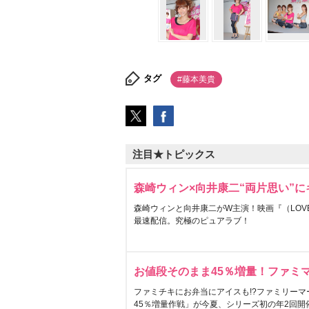
タグ
#藤本美貴
注目★トピックス
森崎ウィン×向井康二“両片思い”
森崎ウィンと向井康二がW主演！映画『（LOVE S
最速配信。究極のピュアラブ！
お値段そのまま45％増量！ファミ
ファミチキにお弁当にアイスも!?ファミリーマ
45％増量作戦」が今夏、シリーズ初の年2回開