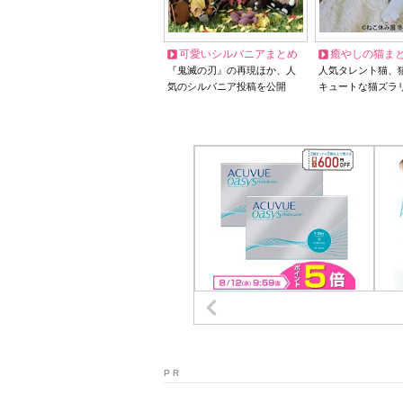
可愛いシルバニアまとめ
癒やしの猫ま
『鬼滅の刃』の再現ほか、人
人気タレント猫、
気のシルバニア投稿を公開
キュートな猫ズラ
P R