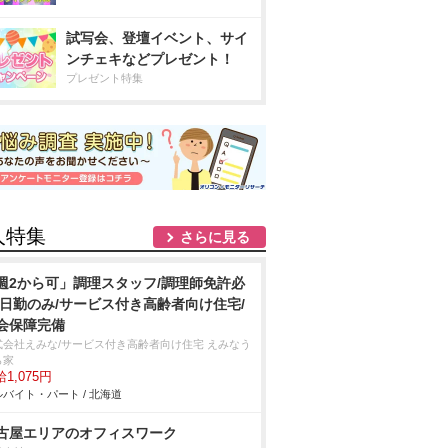
試写会、登壇イベント、サイ
ンチェキなどプレゼント！
プレゼント特集
人特集
さらに見る
週2から可」調理スタッフ/調理師免許必
/日勤のみ/サービス付き高齢者向け住宅/
会保障完備
式会社えみな/サービス付き高齢者向け住宅 えみなう
ら家
1,075円
バイト・パート / 北海道
古屋エリアのオフィスワーク