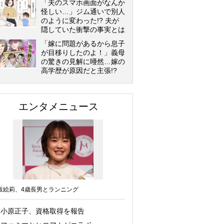
「夫のスマホ画面がなんか
怪しい…」ジム通いで別人
のように変わった!? 夫が
隠していた衝撃の事実とは
「嫁に問題があるから息子
が目移りしたのよ！」義母
の驚きの見解に唖然…嫁の
高学歴が原因だと主張!?
エンタメニュース
坂絵莉、4歳長男とランニング
小原正子、資格取得を報告