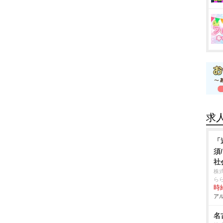
求
「
須
社
株
ら
時給
アル
名