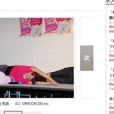
求
「
製
株
時給
派遣
「
フ
株
時給
派遣
「
ト
医
時給
アル
名
践 （C）ORICON DD inc.
株式
時給
派遣