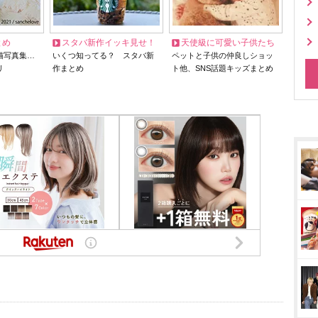
とめ
スタバ新作イッキ見せ！
天使級に可愛い子供たち
猫写真集…
いくつ知ってる？ スタバ新
ペットと子供の仲良しショッ
リ
作まとめ
ト他、SNS話題キッズまとめ