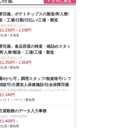
人特集
さらに見る
寮完備」ポテトチップスの製造/即入寮/
造・工場/日勤/日払い/工場・製造
式会社京栄センター
1,230円～1,538円
社員 / 北海道
寮完備」食品容器の検査・箱詰めスタッ
/即入寮/製造・工場/工場・製造
式会社京栄センター
1,250円～1,563円
社員 / 愛知県
週4から可」調理スタッフ/無資格可/シフ
相談可/介護老人保健施設/社会保障完備
療法人大朋会/岡崎老人保健施設 スクエアガーデン
1,140円
バイト・パート / 愛知県
古屋勤務のデータ入力事務
会社I・PARTNERS
1,400円～
社員 / 愛知県