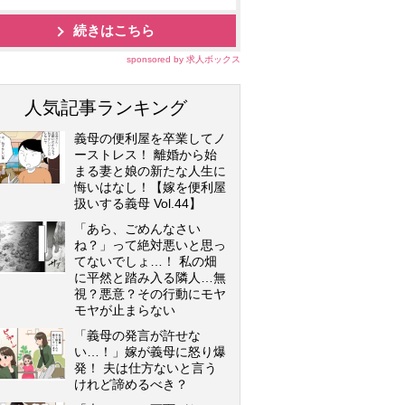
続きはこちら
sponsored by 求人ボックス
人気記事ランキング
義母の便利屋を卒業してノ
ーストレス！ 離婚から始
まる妻と娘の新たな人生に
悔いはなし！【嫁を便利屋
扱いする義母 Vol.44】
「あら、ごめんなさい
ね？」って絶対悪いと思っ
てないでしょ…！ 私の畑
に平然と踏み入る隣人…無
視？悪意？その行動にモヤ
モヤが止まらない
「義母の発言が許せな
い…！」嫁が義母に怒り爆
発！ 夫は仕方ないと言う
けれど諦めるべき？