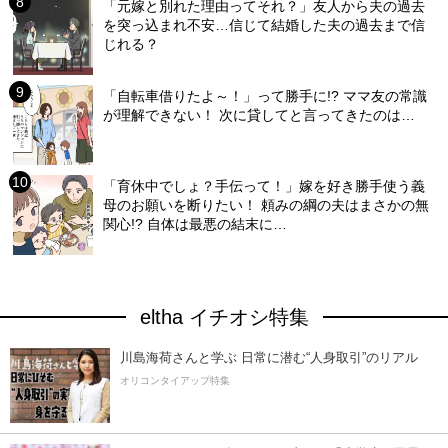
「元嫁と別れた理由ってそれ？」友人から夫の過去
を突っ込まれ不安…信じて結婚した夫の過去まで信
じれる？
「自転車借りたよ～！」って勝手に!? ママ友の常識
が理解できない！ 次に貸してと言ってきたのは…
「育休中でしょ？手伝って！」嫁を好き勝手使う義
母のお願いを断りたい！ 頼みの綱の夫はまさかの無
関心!? 自体は最悪の結末に…
eltha イチオシ特集
川島海荷さんと学ぶ 日常に潜む“人身取引”のリアル
オリコンタイアップ特集