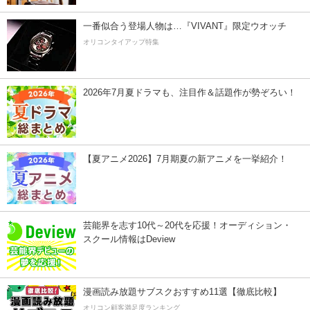
一番似合う登場人物は…『VIVANT』限定ウオッチ
オリコンタイアップ特集
2026年7月夏ドラマも、注目作＆話題作が勢ぞろい！
【夏アニメ2026】7月期夏の新アニメを一挙紹介！
芸能界を志す10代～20代を応援！オーディション・
スクール情報はDeview
漫画読み放題サブスクおすすめ11選【徹底比較】
オリコン顧客満足度ランキング