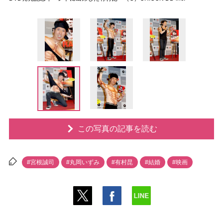
この写真の記事を読む
#宮根誠司
#丸岡いずみ
#有村昆
#結婚
#映画