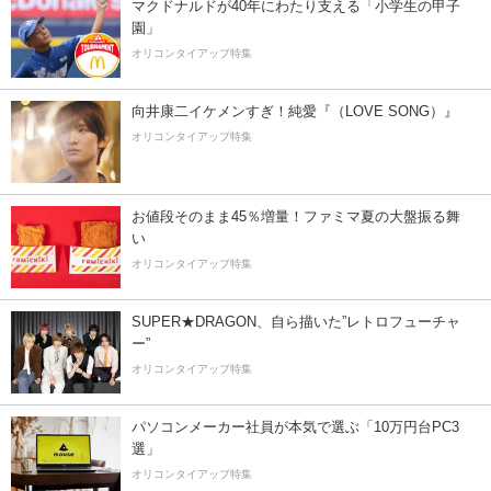
マクドナルドが40年にわたり支える「小学生の甲子
園」
オリコンタイアップ特集
向井康二イケメンすぎ！純愛『（LOVE SONG）』
オリコンタイアップ特集
お値段そのまま45％増量！ファミマ夏の大盤振る舞
い
オリコンタイアップ特集
SUPER★DRAGON、自ら描いた”レトロフューチャ
ー”
オリコンタイアップ特集
パソコンメーカー社員が本気で選ぶ「10万円台PC3
選」
オリコンタイアップ特集