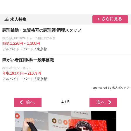
さらに見る
求人特集
調理補助・無資格可の調理師/調理スタッフ
株式会社HITOWA チャーム狛江内の厨房
時給1,226円～1,300円
アルバイト・パート / 東京都
障がい者採用/枠/一般事務職
株式会社ランドネット
年収193万円～218万円
アルバイト・パート / 東京都
sponsored by 求人ボックス
4 / 5
前へ
次へ