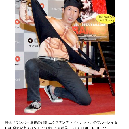
映画『ランボー 最後の戦場 エクステンデッド・カット』のブルーレイ＆
DVD発売記念イベントに出席した有村昆 （C）ORICON DD inc.