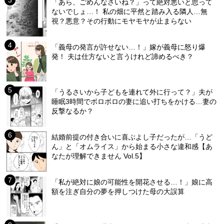
「あら、ごめんなさいね？」って絶対悪いと思って
ないでしょ…！ 私の畑に平然と踏み入る隣人…無
視？悪意？その行動にモヤモヤが止まらない
「義母の発言が許せない…！」嫁が義母に怒り爆
発！ 夫は仕方ないと言うけれど諦めるべき？
「うるさいから子どもを連れて外に行って？」夫が
睡眠3時間でボロボロの妻に追い打ちをかける…妻の
反撃なるか？
結婚前提の付き合いに喜ぶよし子だったが…「うど
ん」と「オムライス」から始まる小さな違和感【あ
なたが理解できません Vol.5】
「私が絶対に娘の可能性を開花させる…！」娘に高
額を注ぎ自分の夢を押しつけた母の大誤算