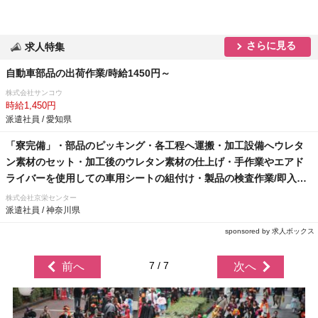
さらに見る
求人特集
自動車部品の出荷作業/時給1450円～
株式会社サンコウ
時給1,450円
派遣社員 / 愛知県
「寮完備」・部品のピッキング・各工程へ運搬・加工設備へウレタ
ン素材のセット・加工後のウレタン素材の仕上げ・手作業やエアド
ライバーを使用しての車用シートの組付け・製品の検査作業/即入寮/
製造・工場
株式会社京栄センター
派遣社員 / 神奈川県
sponsored by 求人ボックス
7 / 7
前へ
次へ