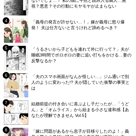
ないでしょ…！ 私の畑に平然と踏み入る隣人…無
視？悪意？その行動にモヤモヤが止まらない
「義母の発言が許せない…！」嫁が義母に怒り爆
発！ 夫は仕方ないと言うけれど諦めるべき？
「うるさいから子どもを連れて外に行って？」夫が
睡眠3時間でボロボロの妻に追い打ちをかける…妻の
反撃なるか？
「夫のスマホ画面がなんか怪しい…」ジム通いで別
人のように変わった!? 夫が隠していた衝撃の事実と
は
結婚前提の付き合いに喜ぶよし子だったが…「うど
ん」と「オムライス」から始まる小さな違和感【あ
なたが理解できません Vol.5】
「嫁に問題があるから息子が目移りしたのよ！」義