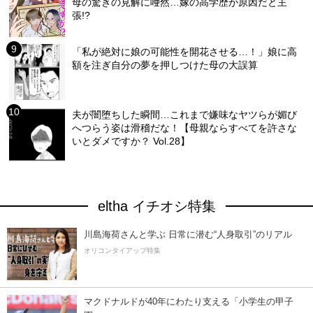
母の驚きの見解に唖然…嫁の高学歴が原因だと主
張!?
「私が絶対に娘の可能性を開花させる…！」娘に高
額を注ぎ自分の夢を押しつけた母の大誤算
夫が闇堕ちした瞬間…これまで嫌味なヤツらが媚び
へつらう姿は滑稽だな！【母親ならすべてを許さな
いとダメですか？ Vol.28】
eltha イチオシ特集
川島海荷さんと学ぶ 日常に潜む“人身取引”のリアル
オリコンタイアップ特集
マクドナルドが40年にわたり支える「小学生の甲子