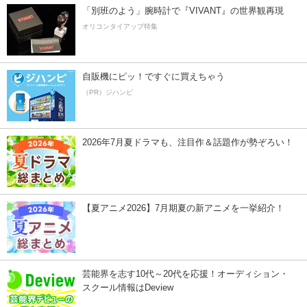
「別班のよう」腕時計で『VIVANT』の世界観再現
オリコンタイアップ特集
自販機にピッ！ですぐに買えちゃう
（PR）ジハンピ
2026年7月夏ドラマも、注目作＆話題作が勢ぞろい！
【夏アニメ2026】7月期夏の新アニメを一挙紹介！
芸能界を志す10代～20代を応援！オーディション・
スクール情報はDeview