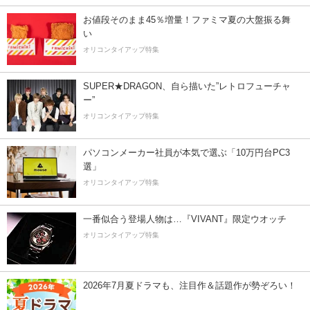
お値段そのまま45％増量！ファミマ夏の大盤振る舞
い
オリコンタイアップ特集
SUPER★DRAGON、自ら描いた”レトロフューチャ
ー”
オリコンタイアップ特集
パソコンメーカー社員が本気で選ぶ「10万円台PC3
選」
オリコンタイアップ特集
一番似合う登場人物は…『VIVANT』限定ウオッチ
オリコンタイアップ特集
2026年7月夏ドラマも、注目作＆話題作が勢ぞろい！