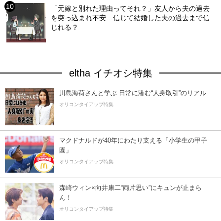
「元嫁と別れた理由ってそれ？」友人から夫の過去
を突っ込まれ不安…信じて結婚した夫の過去まで信
じれる？
eltha イチオシ特集
川島海荷さんと学ぶ 日常に潜む“人身取引”のリアル
オリコンタイアップ特集
マクドナルドが40年にわたり支える「小学生の甲子
園」
オリコンタイアップ特集
森崎ウィン×向井康二“両片思い”にキュンが止まら
ん！
オリコンタイアップ特集