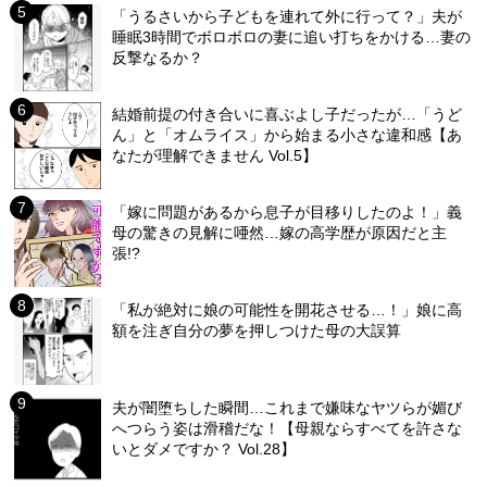
「うるさいから子どもを連れて外に行って？」夫が
睡眠3時間でボロボロの妻に追い打ちをかける…妻の
反撃なるか？
結婚前提の付き合いに喜ぶよし子だったが…「うど
ん」と「オムライス」から始まる小さな違和感【あ
なたが理解できません Vol.5】
「嫁に問題があるから息子が目移りしたのよ！」義
母の驚きの見解に唖然…嫁の高学歴が原因だと主
張!?
「私が絶対に娘の可能性を開花させる…！」娘に高
額を注ぎ自分の夢を押しつけた母の大誤算
夫が闇堕ちした瞬間…これまで嫌味なヤツらが媚び
へつらう姿は滑稽だな！【母親ならすべてを許さな
いとダメですか？ Vol.28】