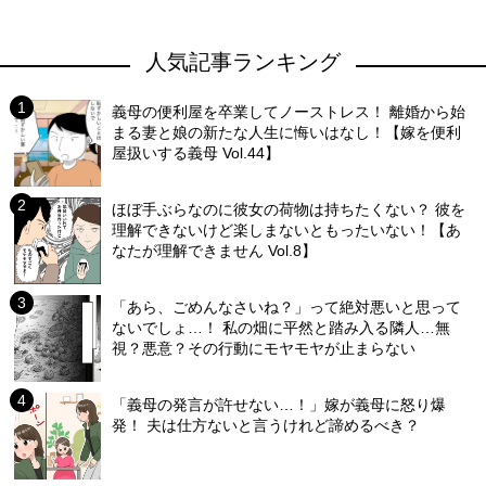
人気記事ランキング
義母の便利屋を卒業してノーストレス！ 離婚から始
まる妻と娘の新たな人生に悔いはなし！【嫁を便利
屋扱いする義母 Vol.44】
ほぼ手ぶらなのに彼女の荷物は持ちたくない？ 彼を
理解できないけど楽しまないともったいない！【あ
なたが理解できません Vol.8】
「あら、ごめんなさいね？」って絶対悪いと思って
ないでしょ…！ 私の畑に平然と踏み入る隣人…無
視？悪意？その行動にモヤモヤが止まらない
「義母の発言が許せない…！」嫁が義母に怒り爆
発！ 夫は仕方ないと言うけれど諦めるべき？