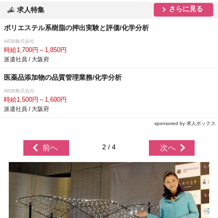
さらに見る
求人特集
ポリエステル系樹脂の押出実験と評価/化学分析
WDB株式会社
時給1,700円～1,850円
派遣社員 / 大阪府
医薬品添加物の品質管理業務/化学分析
WDB株式会社
時給1,500円～1,600円
派遣社員 / 大阪府
sponsored by 求人ボックス
2 / 4
前へ
次へ