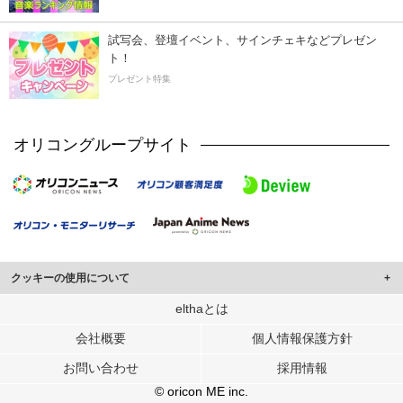
試写会、登壇イベント、サインチェキなどプレゼン
ト！
プレゼント特集
オリコングループサイト
クッキーの使用について
このサイトでは Cookie を使用して、ユーザーに合わせたコンテンツや広告の
elthaとは
表示、ソーシャル メディア機能の提供、広告の表示回数やクリック数の測定を
会社概要
個人情報保護方針
行っています。
また、ユーザーによるサイトの利用状況についても情報を収集し、ソーシャル
お問い合わせ
採用情報
メディアや広告配信、データ解析の各パートナーに提供しています。
各パートナーは、この情報とユーザーが各パートナーに提供した他の情報や、
© oricon ME inc.
ユーザーが各パートナーのサービスを使用したときに収集した他の情報を組み