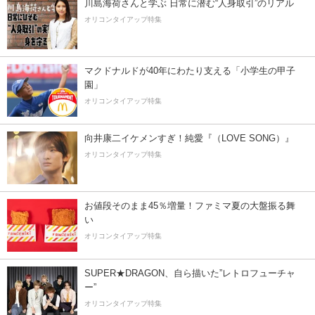
川島海荷さんと学ぶ 日常に潜む“人身取引”のリアル
オリコンタイアップ特集
マクドナルドが40年にわたり支える「小学生の甲子
園」
オリコンタイアップ特集
向井康二イケメンすぎ！純愛『（LOVE SONG）』
オリコンタイアップ特集
お値段そのまま45％増量！ファミマ夏の大盤振る舞
い
オリコンタイアップ特集
SUPER★DRAGON、自ら描いた”レトロフューチャ
ー”
オリコンタイアップ特集