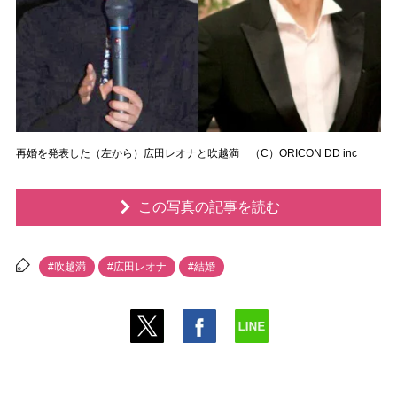
再婚を発表した（左から）広田レオナと吹越満 （C）ORICON DD inc
この写真の記事を読む
#吹越満
#広田レオナ
#結婚