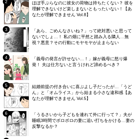
ほぼ手ぶらなのに彼女の荷物は持ちたくない？ 彼を
理解できないけど楽しまないともったいない！【あ
なたが理解できません Vol.8】
「あら、ごめんなさいね？」って絶対悪いと思って
ないでしょ…！ 私の畑に平然と踏み入る隣人…無
視？悪意？その行動にモヤモヤが止まらない
「義母の発言が許せない…！」嫁が義母に怒り爆
発！ 夫は仕方ないと言うけれど諦めるべき？
結婚前提の付き合いに喜ぶよし子だったが…「うど
ん」と「オムライス」から始まる小さな違和感【あ
なたが理解できません Vol.5】
「うるさいから子どもを連れて外に行って？」夫が
睡眠3時間でボロボロの妻に追い打ちをかける…妻の
反撃なるか？