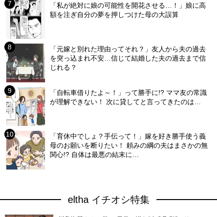
「私が絶対に娘の可能性を開花させる…！」娘に高
額を注ぎ自分の夢を押しつけた母の大誤算
「元嫁と別れた理由ってそれ？」友人から夫の過去
を突っ込まれ不安…信じて結婚した夫の過去まで信
じれる？
「自転車借りたよ～！」って勝手に!? ママ友の常識
が理解できない！ 次に貸してと言ってきたのは…
「育休中でしょ？手伝って！」嫁を好き勝手使う義
母のお願いを断りたい！ 頼みの綱の夫はまさかの無
関心!? 自体は最悪の結末に…
eltha イチオシ特集