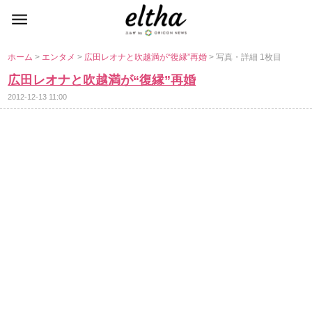
ホーム
>
エンタメ
>
広田レオナと吹越満が“復縁”再婚
> 写真・詳細 1枚目
広田レオナと吹越満が“復縁”再婚
2012-12-13 11:00