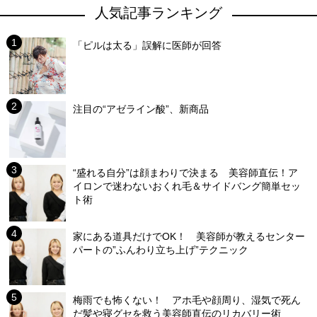
人気記事ランキング
「ピルは太る」誤解に医師が回答
注目の“アゼライン酸”、新商品
“盛れる自分”は顔まわりで決まる 美容師直伝！ア
イロンで迷わないおくれ毛＆サイドバング簡単セッ
ト術
家にある道具だけでOK！ 美容師が教えるセンター
パートの”ふんわり立ち上げ”テクニック
梅雨でも怖くない！ アホ毛や顔周り、湿気で死ん
だ髪や寝グセを救う美容師直伝のリカバリー術