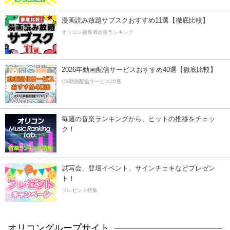
漫画読み放題サブスクおすすめ11選【徹底比較】
オリコン顧客満足度ランキング
2026年動画配信サービスおすすめ40選【徹底比較】
CS動画配信サービス20選
毎週の音楽ランキングから、ヒットの推移をチェッ
ク！
試写会、登壇イベント、サインチェキなどプレゼン
ト！
プレゼント特集
オリコングループサイト