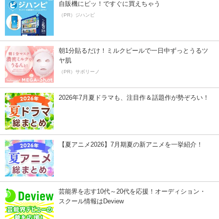
自販機にピッ！ですぐに買えちゃう
（PR）ジハンピ
朝1分貼るだけ！ミルクピールで一日中ずっとうるツ
ヤ肌
（PR）サボリーノ
2026年7月夏ドラマも、注目作＆話題作が勢ぞろい！
【夏アニメ2026】7月期夏の新アニメを一挙紹介！
芸能界を志す10代～20代を応援！オーディション・
スクール情報はDeview