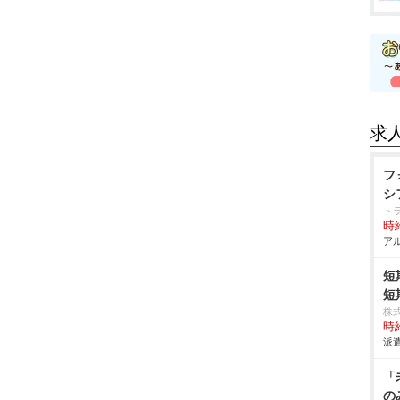
求
フ
シ
ト
時給
アル
短
短
株
時給
派遣
「
の