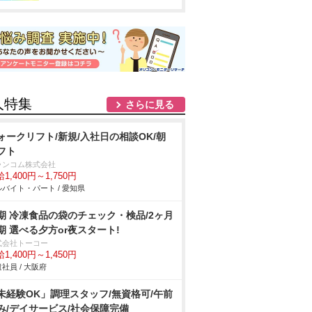
人特集
さらに見る
ォークリフト/新規/入社日の相談OK/朝
フト
ランコム株式会社
1,400円～1,750円
バイト・パート / 愛知県
期 冷凍食品の袋のチェック・検品/2ヶ月
期 選べる夕方or夜スタート!
式会社トーコー
1,400円～1,450円
社員 / 大阪府
未経験OK」調理スタッフ/無資格可/午前
み/デイサービス/社会保障完備