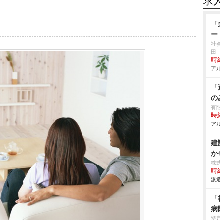
求
「
ー
社
田
時給
アル
「
の
有
時給
アル
建
か
株
時給
派遣
「
病
特