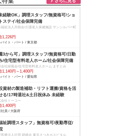
人特集
さらに見る
未経験OK」調理スタッフ/無資格可/ショ
トステイ/社会保障完備
会福祉法人共助会/介護老人保健施設 サンシルバー町
1,226円
バイト・パート / 東京都
週3から可」調理スタッフ/無資格可/日勤
み/住宅型有料老人ホーム/社会保障完備
限会社緑風会/住宅型有料老人ホーム ますとみ
1,140円～1,400円
バイト・パート / 愛知県
設資材の製造補助・リフト運搬/資格を活
せる!17時退社&土日祝休み 未経験
式会社トーコー
1,400円
社員 / 大阪府
福祉調理スタッフ」無資格可/夜勤専従/
院
定医療法人社団 研精会 東京さつきホスピタル