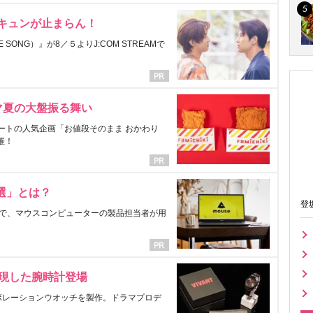
にキュンが止まらん！
ONG）』が8／５よりJ:COM STREAMで
マ夏の大盤振る舞い
ートの人気企画「お値段そのまま おかわり
催！
選」とは？
登
で、マウスコンピューターの製品担当者が用
表現した腕時計登場
ラボレーションウオッチを製作。ドラマプロデ