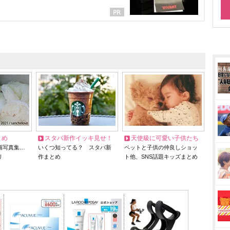
とめ
スタバ新作イッキ見せ！
天使級に可愛い子供たち
猫写真集…
いくつ知ってる？ スタバ新
ペットと子供の仲良しショッ
リ
作まとめ
ト他、SNS話題キッズまとめ