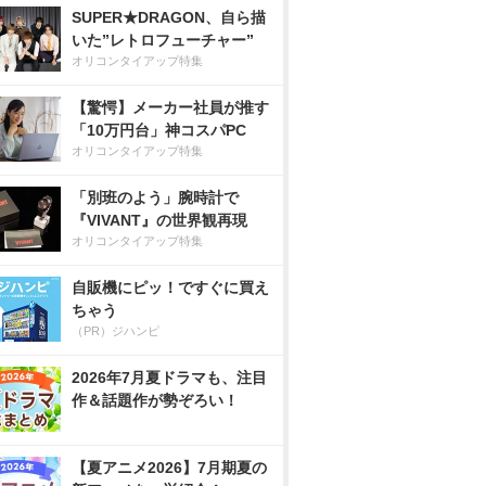
SUPER★DRAGON、自ら描
いた”レトロフューチャー”
オリコンタイアップ特集
【驚愕】メーカー社員が推す
「10万円台」神コスパPC
オリコンタイアップ特集
「別班のよう」腕時計で
『VIVANT』の世界観再現
オリコンタイアップ特集
自販機にピッ！ですぐに買え
ちゃう
（PR）ジハンピ
2026年7月夏ドラマも、注目
作＆話題作が勢ぞろい！
【夏アニメ2026】7月期夏の