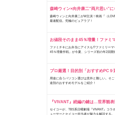
森崎ウィン×向井康二“両片思い”
森崎ウィンと向井康二がW主演！映画『（LOVE S
最速配信。究極のピュアラブ！
お値段そのまま45％増量！ファミ
ファミチキにお弁当にアイスも!?ファミリーマ
45％増量作戦」が今夏、シリーズ初の年2回開
プロ厳選！目的別「おすすめPC９
用途に合うパソコン選びは意外と難しい。そこ
途別のおすすめモデルをご紹介！
『VIVANT』続編の鍵は…世界観
セイコーが、TBS系日曜劇場『VIVANT』コ
ューサーとセイコー担当者が魅力を解説する。