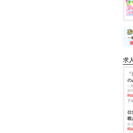
求
「
の
一
療
時給
アル
仕
暇
株
時給