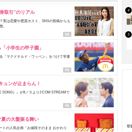
身取引”のリアル
？実は恋愛や悪質ホスト、SNSの投稿からも
態。
る「小学生の甲子園」
る「マクドナルド・ワッペン」をつけて学童
にキュンが止まらん！
ONG）』が8／５よりJ:COM STREAMで
マ夏の大盤振る舞い
登
ートの人気企画「お値段そのまま おかわり