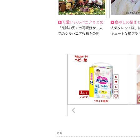
可愛いシルバニアまとめ
癒やしの猫ま
『鬼滅の刃』の再現ほか、人
人気タレント猫、
気のシルバニア投稿を公開
キュートな猫ズラ
P R