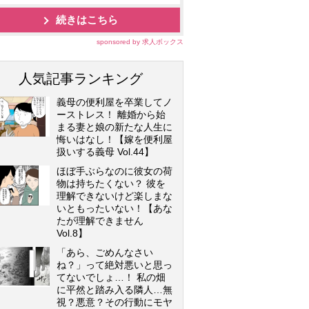
続きはこちら
sponsored by 求人ボックス
人気記事ランキング
義母の便利屋を卒業してノ
ーストレス！ 離婚から始
まる妻と娘の新たな人生に
悔いはなし！【嫁を便利屋
扱いする義母 Vol.44】
ほぼ手ぶらなのに彼女の荷
物は持ちたくない？ 彼を
理解できないけど楽しまな
いともったいない！【あな
たが理解できません
Vol.8】
「あら、ごめんなさい
ね？」って絶対悪いと思っ
てないでしょ…！ 私の畑
に平然と踏み入る隣人…無
視？悪意？その行動にモヤ