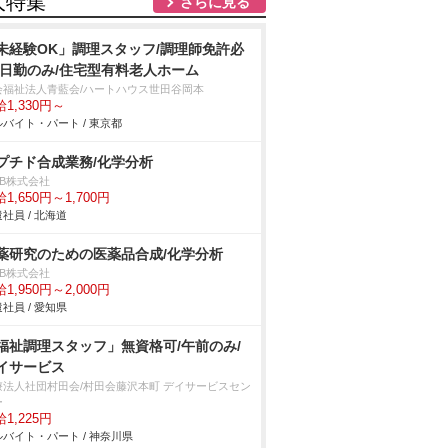
人特集
さらに見る
未経験OK」調理スタッフ/調理師免許必
/日勤のみ/住宅型有料老人ホーム
会福祉法人青藍会/ハートハウス世田谷岡本
1,330円～
バイト・パート / 東京都
プチド合成業務/化学分析
DB株式会社
1,650円～1,700円
社員 / 北海道
薬研究のための医薬品合成/化学分析
DB株式会社
1,950円～2,000円
社員 / 愛知県
福祉調理スタッフ」無資格可/午前のみ/
イサービス
療法人社団村田会/村田会藤沢本町 デイサービスセン
ー
1,225円
バイト・パート / 神奈川県