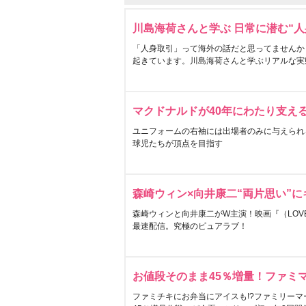
川島海荷さんと学ぶ 日常に潜む“人
「人身取引」って海外の話だと思ってませんか
起きています。川島海荷さんと学ぶリアルな実
マクドナルドが40年にわたり支え
ユニフォームの右袖には出場者のみに与えられ
球児たちが頂点を目指す
森崎ウィン×向井康二“両片思い”
森崎ウィンと向井康二がW主演！映画『（LOVE S
最速配信。究極のピュアラブ！
お値段そのまま45％増量！ファミ
ファミチキにお弁当にアイスも!?ファミリーマ