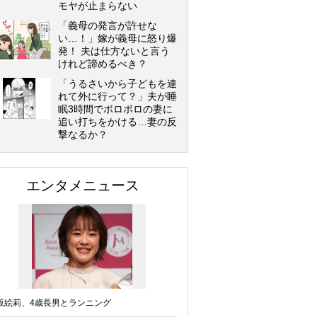
モヤが止まらない
「義母の発言が許せな
い…！」嫁が義母に怒り爆
発！ 夫は仕方ないと言う
けれど諦めるべき？
「うるさいから子どもを連
れて外に行って？」夫が睡
眠3時間でボロボロの妻に
追い打ちをかける…妻の反
撃なるか？
エンタメニュース
坂絵莉、4歳長男とランニング