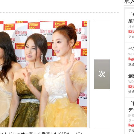
求
「
須
社
時給
アル
ペ
W
時給
派遣
創
W
時給
派遣
「
デ
医
タ
時給
アル