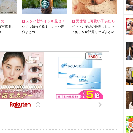
とめ
スタバ新作イッキ見せ！
天使級に可愛い子供たち
猫写真集…
いくつ知ってる？ スタバ新
ペットと子供の仲良しショッ
リ
作まとめ
ト他、SNS話題キッズまとめ