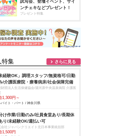
試写会、登壇イベント、サイ
ンチェキなどプレゼント！
プレゼント特集
人特集
さらに見る
未経験OK」調理スタッフ/無資格可/日勤
み/介護医療院・療養病床/社会保障完備
般財団法人生活保健協会/湯河原中央温泉病院 介護医
院
1,300円～
バイト・パート / 神奈川県
分け作業/日勤のみ/社員食堂あり/長期休
あり/未経験OK/週払い可
式会社ジャパンクリエイト北日本事業統括部
1,500円