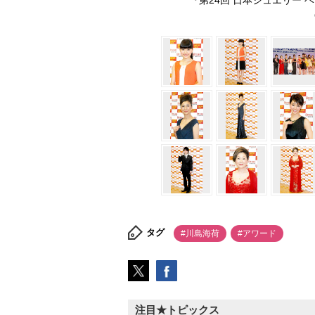
『第24回 日本ジュエリー 
タグ
#川島海荷
#アワード
注目★トピックス