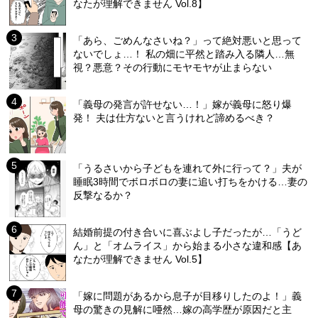
なたが理解できません Vol.8】
「あら、ごめんなさいね？」って絶対悪いと思って
ないでしょ…！ 私の畑に平然と踏み入る隣人…無
視？悪意？その行動にモヤモヤが止まらない
「義母の発言が許せない…！」嫁が義母に怒り爆
発！ 夫は仕方ないと言うけれど諦めるべき？
「うるさいから子どもを連れて外に行って？」夫が
睡眠3時間でボロボロの妻に追い打ちをかける…妻の
反撃なるか？
結婚前提の付き合いに喜ぶよし子だったが…「うど
ん」と「オムライス」から始まる小さな違和感【あ
なたが理解できません Vol.5】
「嫁に問題があるから息子が目移りしたのよ！」義
母の驚きの見解に唖然…嫁の高学歴が原因だと主