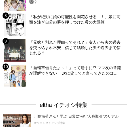
張!?
「私が絶対に娘の可能性を開花させる…！」娘に高
額を注ぎ自分の夢を押しつけた母の大誤算
「元嫁と別れた理由ってそれ？」友人から夫の過去
を突っ込まれ不安…信じて結婚した夫の過去まで信
じれる？
「自転車借りたよ～！」って勝手に!? ママ友の常識
が理解できない！ 次に貸してと言ってきたのは…
eltha イチオシ特集
川島海荷さんと学ぶ 日常に潜む“人身取引”のリアル
オリコンタイアップ特集