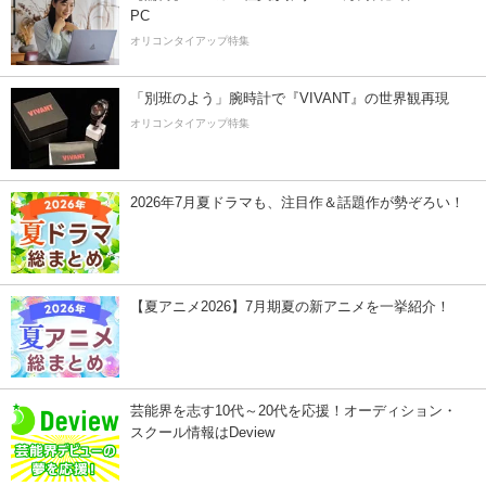
PC
オリコンタイアップ特集
「別班のよう」腕時計で『VIVANT』の世界観再現
オリコンタイアップ特集
2026年7月夏ドラマも、注目作＆話題作が勢ぞろい！
【夏アニメ2026】7月期夏の新アニメを一挙紹介！
芸能界を志す10代～20代を応援！オーディション・
スクール情報はDeview