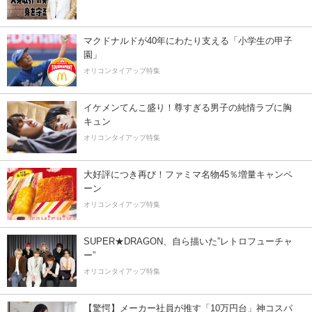
マクドナルドが40年にわたり支える「小学生の甲子
園」
オリコンタイアップ特集
イケメンてんこ盛り！尊すぎる男子の純情ラブに胸
キュン
オリコンタイアップ特集
大好評につき再び！ファミマ名物45％増量キャンペ
ーン
オリコンタイアップ特集
SUPER★DRAGON、自ら描いた”レトロフューチャ
ー”
オリコンタイアップ特集
【驚愕】メーカー社員が推す「10万円台」神コスパ