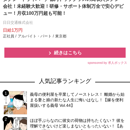
会社！未経験大歓迎！研修・サポート体制万全で安心デビ
ュー！月収100万円超も可能！
日日交通株式会社
日給1万円
正社員 / アルバイト・パート / 東京都
続きはこちら
sponsored by 求人ボックス
人気記事ランキング
義母の便利屋を卒業してノーストレス！ 離婚から始
まる妻と娘の新たな人生に悔いはなし！【嫁を便利
屋扱いする義母 Vol.44】
ほぼ手ぶらなのに彼女の荷物は持ちたくない？ 彼を
理解できないけど楽しまないともったいない！【あ