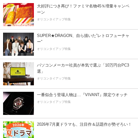
大好評につき再び！ファミマ名物45％増量キャンペ
ーン
オリコンタイアップ特集
SUPER★DRAGON、自ら描いた”レトロフューチャ
ー”
オリコンタイアップ特集
パソコンメーカー社員が本気で選ぶ「10万円台PC3
選」
オリコンタイアップ特集
一番似合う登場人物は…『VIVANT』限定ウオッチ
オリコンタイアップ特集
2026年7月夏ドラマも、注目作＆話題作が勢ぞろい！