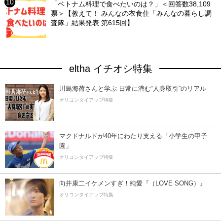
「ベトナム料理で食べたいのは？」＜回答数38,109
票＞【教えて！ みんなの衣食住「みんなの暮らし調
査隊」結果発表 第615回】
eltha イチオシ特集
川島海荷さんと学ぶ 日常に潜む“人身取引”のリアル
オリコンタイアップ特集
マクドナルドが40年にわたり支える「小学生の甲子
園」
オリコンタイアップ特集
向井康二イケメンすぎ！純愛『（LOVE SONG）』
オリコンタイアップ特集