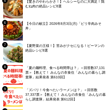
【驚きのやわらかさ！】ヘルシーなのに大満足！鶏
むね肉の絶品レシピ8選
【今日の献立】2026年8月3日(月)「ピリ辛肉みそ
丼」
【夏野菜の王様！】苦みがクセになる！ピーマンの
絶品レシピ8選
「夏の麺料理、食べる時間帯は？」＜回答数37,131
票＞【教えて！ みんなの衣食住「みんなの暮らし調
査隊」結果発表 第610回】
「ズバリ！今食べたいラーメンは？」＜回答数
37,337票＞【教えて！ みんなの衣食住「みんなの暮
らし調査隊」結果発表 第612回】