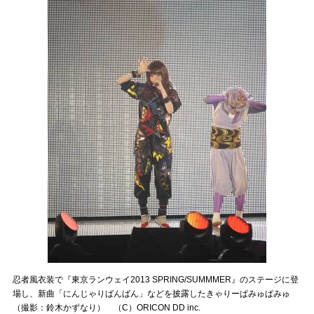
忍者風衣装で『東京ランウェイ2013 SPRING/SUMMMER』のステージに登
場し、新曲「にんじゃりばんばん」などを披露したきゃりーぱみゅぱみゅ
（撮影：鈴木かずなり） （C）ORICON DD inc.