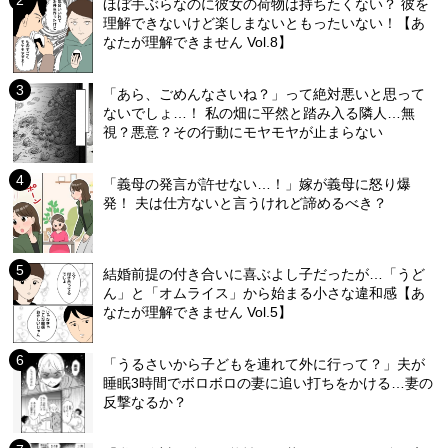
ほぼ手ぶらなのに彼女の荷物は持ちたくない？ 彼を
理解できないけど楽しまないともったいない！【あ
なたが理解できません Vol.8】
「あら、ごめんなさいね？」って絶対悪いと思って
ないでしょ…！ 私の畑に平然と踏み入る隣人…無
視？悪意？その行動にモヤモヤが止まらない
「義母の発言が許せない…！」嫁が義母に怒り爆
発！ 夫は仕方ないと言うけれど諦めるべき？
結婚前提の付き合いに喜ぶよし子だったが…「うど
ん」と「オムライス」から始まる小さな違和感【あ
なたが理解できません Vol.5】
「うるさいから子どもを連れて外に行って？」夫が
睡眠3時間でボロボロの妻に追い打ちをかける…妻の
反撃なるか？