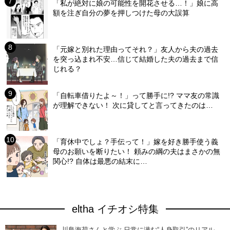
「私が絶対に娘の可能性を開花させる…！」娘に高
額を注ぎ自分の夢を押しつけた母の大誤算
「元嫁と別れた理由ってそれ？」友人から夫の過去
を突っ込まれ不安…信じて結婚した夫の過去まで信
じれる？
「自転車借りたよ～！」って勝手に!? ママ友の常識
が理解できない！ 次に貸してと言ってきたのは…
「育休中でしょ？手伝って！」嫁を好き勝手使う義
母のお願いを断りたい！ 頼みの綱の夫はまさかの無
関心!? 自体は最悪の結末に…
eltha イチオシ特集
川島海荷さんと学ぶ 日常に潜む“人身取引”のリアル