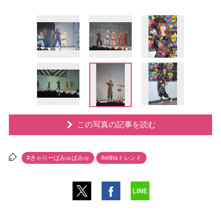
この写真の記事を読む
#きゃりーぱみゅぱみゅ
#elthaトレンド